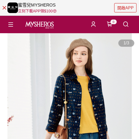
蜜雪兒MYSHEROS
開啟APP
立刻下載APP領$100🤑
0
1
/
3