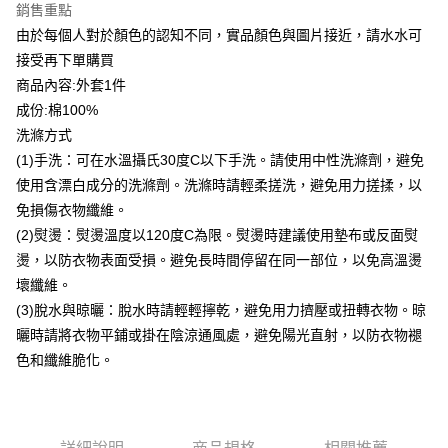
銷售重點
台灣樂天信用卡公司
貨到付款
由於每個人對於顏色的認知不同，實品顏色與圖片接近，請水水可
接受再下單購買
運送方式
商品內容:外套1件
成份:棉100%
付款後全家取貨
洗滌方式
每筆NT$80，滿NT$399(含以上)免運費
(1)手洗：可在水溫攝氏30度C以下手洗。請使用中性洗滌劑，避免
付款後7-11取貨
使用含漂白成分的洗滌劑。洗滌時請輕柔搓洗，避免用力搓揉，以
每筆NT$80，滿NT$888(含以上)免運費
免損傷衣物纖維。
(2)熨燙：熨燙溫度以120度C為限。熨燙時建議使用墊布或反面熨
宅配到府
燙，以防衣物表面受損。避免長時間停留在同一部位，以免高溫燙
每筆NT$80，滿NT$888(含以上)免運費
壞纖維。
貨到付款
(3)脫水與晾曬：脫水時請輕輕擰乾，避免用力擠壓或扭轉衣物。晾
每筆NT$80，滿NT$888(含以上)免運費
曬時請將衣物平鋪或掛在陰涼通風處，避免陽光直射，以防衣物褪
色和纖維脆化。