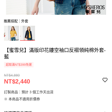
推薦搭配：外套
【蜜雪兒】滿版印花鏤空袖口反褶領純棉外套-
藍
超取滿NT$399免運
NT$4,880
NT$2,440
訂製商品：預計 3 個工作天出貨
※ 本商品不適用折價券