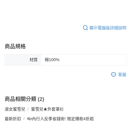
顯示電腦版詳細說明
商品規格
材質
棉100%
客服
商品相關分類 (2)
淑女蜜雪兒
蜜雪兒★外套罩衫
最新折扣
👓內行人反季省錢術! 限定爆款4折起