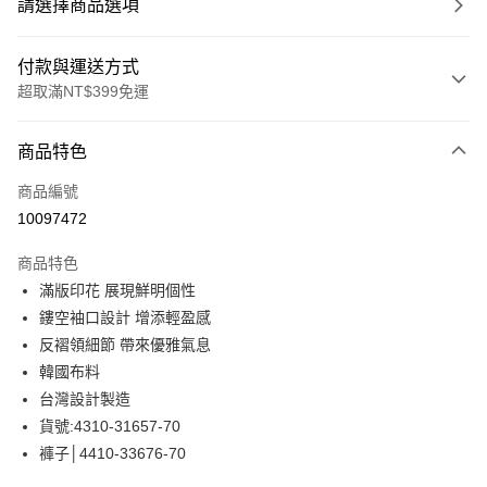
請選擇商品選項
付款與運送方式
超取滿NT$399免運
付款方式
商品特色
信用卡一次付款
商品編號
信用卡分期付款
10097472
3 期 0 利率 每期
NT$813
21家銀行
商品特色
合作金庫商業銀行
第一商業銀行
LINE Pay
滿版印花 展現鮮明個性
華南商業銀行
彰化商業銀行
鏤空袖口設計 增添輕盈感
Apple Pay
上海商業儲蓄銀行
台北富邦商業銀行
國泰世華商業銀行
兆豐國際商業銀行
反褶領細節 帶來優雅氣息
街口支付
臺灣中小企業銀行
台中商業銀行
韓國布料
匯豐（台灣）商業銀行
華泰商業銀行
台灣設計製造
悠遊付
聯邦商業銀行
遠東國際商業銀行
貨號:4310-31657-70
元大商業銀行
永豐商業銀行
全盈+PAY
褲子│4410-33676-70
玉山商業銀行
星展（台灣）商業銀行
台新國際商業銀行
中國信託商業銀行
ATM付款