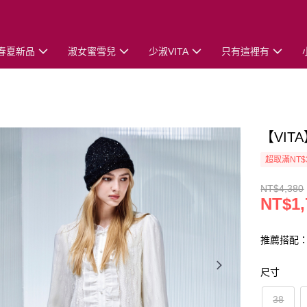
春夏新品
淑女蜜雪兒
少淑VITA
只有這裡有
【VI
超取滿NT$
NT$4,380
NT$1,
推薦搭配
尺寸
38