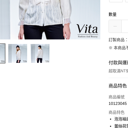
數量
訂製商品：
※ 本商品
付款與運
超取滿NT$
付款方式
商品特色
信用卡一
商品編號
10123045
信用卡分
商品特色
3 期 
泡泡袖
合作金
蕾絲荷
LINE Pay