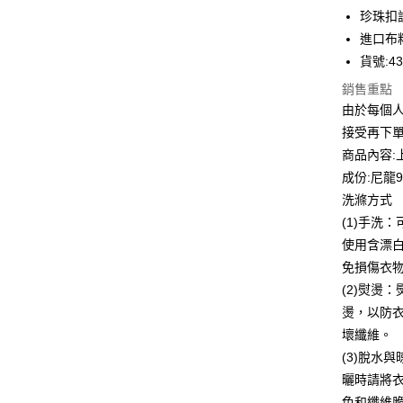
華南商
珍珠扣
Apple Pay
上海商
進口布
國泰世
貨號:43
街口支付
臺灣中
匯豐（
銷售重點
悠遊付
聯邦商
由於每個
元大商
全盈+PAY
接受再下
玉山商
商品內容:
台新國
ATM付款
成份:尼龍
台灣樂
貨到付款
洗滌方式
(1)手洗
使用含漂
運送方式
免損傷衣
付款後全
(2)熨燙
每筆NT$8
燙，以防
壞纖維。
付款後7-1
(3)脫水
每筆NT$8
曬時請將
宅配到府
色和纖維