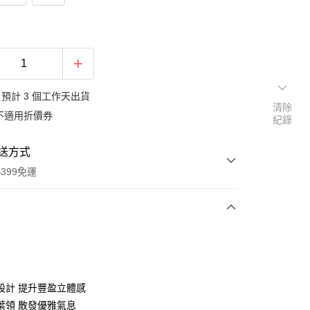
預計 3 個工作天出貨
清除
不適用折價券
紀錄
送方式
399免運
次付款
期付款
0 利率 每期
NT$584
21家銀行
設計 提升豐盈立體感
庫商業銀行
第一商業銀行
葉領 散發優雅氣息