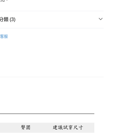
0，滿NT$888(含以上)免運費
類 (3)
0，滿NT$888(含以上)免運費
VITA★上衣
客服
👓內行人反季省錢術! 限定爆款4折起
話
💯冬日質感精選 滿分系列