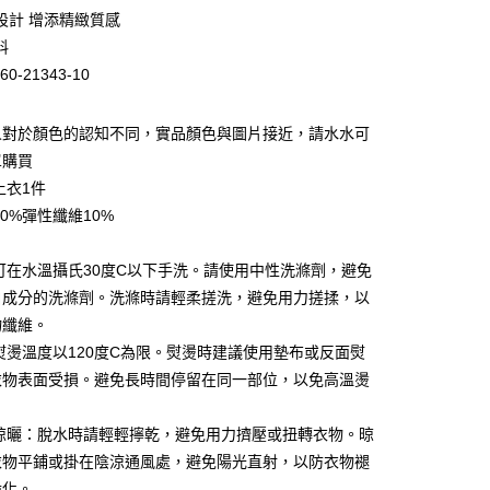
業銀行
彰化商業銀行
設計 增添精緻質感
業儲蓄銀行
台北富邦商業銀行
料
華商業銀行
兆豐國際商業銀行
60-21343-10
小企業銀行
台中商業銀行
台灣）商業銀行
華泰商業銀行
業銀行
遠東國際商業銀行
人對於顏色的認知不同，實品顏色與圖片接近，請水水可
業銀行
永豐商業銀行
單購買
業銀行
星展（台灣）商業銀行
上衣1件
際商業銀行
中國信託商業銀行
90%彈性纖維10%
天信用卡公司
：可在水溫攝氏30度C以下手洗。請使用中性洗滌劑，避免
白成分的洗滌劑。洗滌時請輕柔搓洗，避免用力搓揉，以
物纖維。
家取貨
：熨燙溫度以120度C為限。熨燙時建議使用墊布或反面熨
0，滿NT$399(含以上)免運費
衣物表面受損。避免長時間停留在同一部位，以免高溫燙
1取貨
與晾曬：脫水時請輕輕擰乾，避免用力擠壓或扭轉衣物。晾
0，滿NT$888(含以上)免運費
衣物平鋪或掛在陰涼通風處，避免陽光直射，以防衣物褪
脆化。