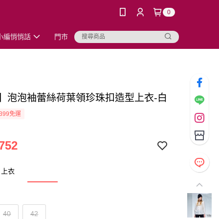
0
小編悄悄話
門市
TA】泡泡袖蕾絲荷葉領珍珠扣造型上衣-白
399免運
752
：上衣
40
42