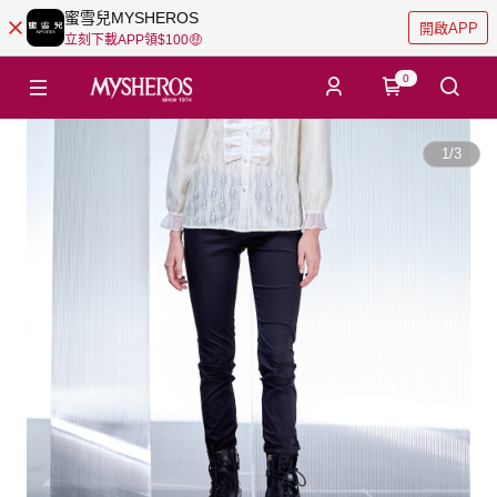
蜜雪兒MYSHEROS
開啟APP
立刻下載APP領$100🤑
0
1
/
3