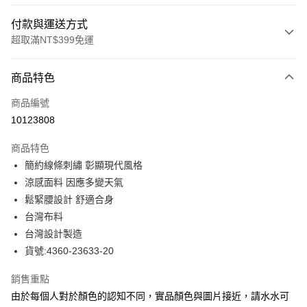
付款與運送方式
超取滿NT$399免運
付款方式
商品特色
信用卡一次付款
商品編號
信用卡分期付款
10123808
3 期 0 利率 每期
NT$437
21家銀行
商品特色
合作金庫商業銀行
第一商業銀行
LINE Pay
簡約線條刺繡 彰顯現代風格
華南商業銀行
彰化商業銀行
涼感面料 因應多變天氣
Apple Pay
上海商業儲蓄銀行
台北富邦商業銀行
國泰世華商業銀行
兆豐國際商業銀行
鬆緊腰設計 舒適合身
街口支付
臺灣中小企業銀行
台中商業銀行
台灣布料
匯豐（台灣）商業銀行
華泰商業銀行
台灣設計製造
悠遊付
聯邦商業銀行
遠東國際商業銀行
貨號:4360-23633-20
元大商業銀行
永豐商業銀行
全盈+PAY
玉山商業銀行
星展（台灣）商業銀行
銷售重點
台新國際商業銀行
中國信託商業銀行
ATM付款
由於每個人對於顏色的認知不同，實品顏色與圖片接近，請水水可
台灣樂天信用卡公司