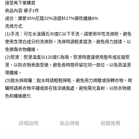
貨到付款
接受再下單購買
商品內容:褲子1件
運送方式
成份：嫘縈35%尼龍32%涼感紗27%彈性纖維6%
洗滌方式
付款後全家取貨
(1)手洗：可在水溫攝氏30度C以下手洗。請使用中性洗滌劑，避免
每筆NT$80，滿NT$399(含以上)免運費
使用含漂白成分的洗滌劑。洗滌時請輕柔搓洗，避免用力搓揉，以
付款後7-11取貨
免損傷衣物纖維。
每筆NT$80，滿NT$888(含以上)免運費
(2)熨燙：熨燙溫度以120度C為限。熨燙時建議使用墊布或反面熨
燙，以防衣物表面受損。避免長時間停留在同一部位，以免高溫燙
宅配到府
壞纖維。
每筆NT$80，滿NT$888(含以上)免運費
(3)脫水與晾曬：脫水時請輕輕擰乾，避免用力擠壓或扭轉衣物。晾
貨到付款
曬時請將衣物平鋪或掛在陰涼通風處，避免陽光直射，以防衣物褪
每筆NT$80，滿NT$888(含以上)免運費
色和纖維脆化
詳細說明
商品規格
相關推薦