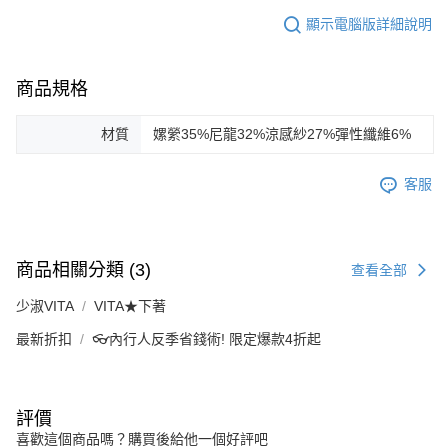
顯示電腦版詳細說明
商品規格
材質
嫘縈35%尼龍32%涼感紗27%彈性纖維6%
客服
商品相關分類 (3)
查看全部
少淑VITA
VITA★下著
最新折扣
👓內行人反季省錢術! 限定爆款4折起
評價
喜歡這個商品嗎？購買後給他一個好評吧