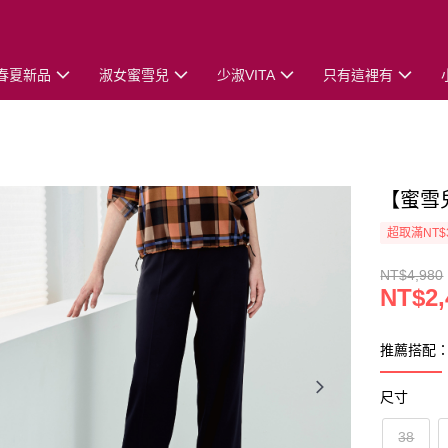
春夏新品
淑女蜜雪兒
少淑VITA
只有這裡有
【蜜雪
超取滿NT$
NT$4,980
NT$2,
推薦搭配
尺寸
38