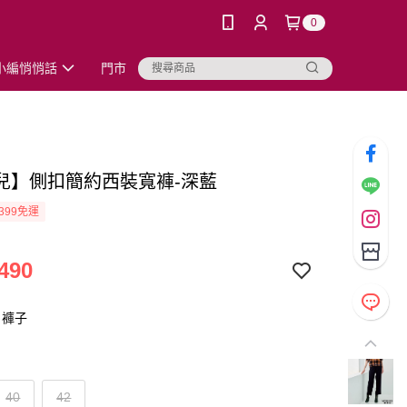
0
小編悄悄話
門市
兒】側扣簡約西裝寬褲-深藍
399免運
490
：褲子
40
42