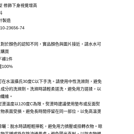
業銀行
彰化商業銀行
型 修飾下身視覺增高
業儲蓄銀行
台北富邦商業銀行
料
華商業銀行
兆豐國際商業銀行
計製造
小企業銀行
台中商業銀行
10-23656-74
台灣）商業銀行
華泰商業銀行
業銀行
遠東國際商業銀行
業銀行
永豐商業銀行
人對於顏色的認知不同，實品顏色與圖片接近，請水水可
業銀行
星展（台灣）商業銀行
單購買
際商業銀行
中國信託商業銀行
下褲1件
天信用卡公司
100%
：可在水溫攝氏30度C以下手洗。請使用中性洗滌劑，避免
白成分的洗滌劑。洗滌時請輕柔搓洗，避免用力搓揉，以
家取貨
物纖維。
0，滿NT$399(含以上)免運費
：熨燙溫度以120度C為限。熨燙時建議使用墊布或反面熨
衣物表面受損。避免長時間停留在同一部位，以免高溫燙
1取貨
0，滿NT$888(含以上)免運費
與晾曬：脫水時請輕輕擰乾，避免用力擠壓或扭轉衣物。晾
衣物平鋪或掛在陰涼通風處，避免陽光直射，以防衣物褪