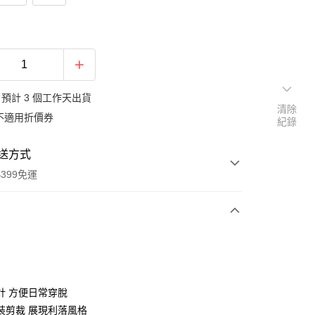
預計 3 個工作天出貨
清除
不適用折價券
紀錄
送方式
399免運
次付款
期付款
0 利率 每期
NT$830
21家銀行
計 方便日常穿脫
庫商業銀行
第一商業銀行
裝剪裁 展現利落風格