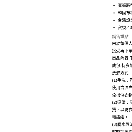
華南商
寬褲版
Apple Pay
上海商
韓國布
國泰世
台灣設
街口支付
臺灣中
貨號:43
匯豐（
悠遊付
聯邦商
銷售重點
元大商
全盈+PAY
由於每個
玉山商
接受再下
台新國
ATM付款
商品內容:
台灣樂
貨到付款
成份:特多龍
洗滌方式
(1)手洗
運送方式
使用含漂
付款後全
免損傷衣
每筆NT$8
(2)熨燙
燙，以防
付款後7-1
壞纖維。
每筆NT$8
(3)脫水
宅配到府
曬時請將