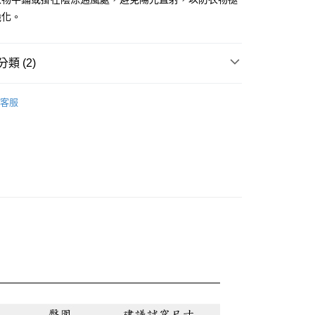
脆化。
0，滿NT$888(含以上)免運費
類 (2)
0，滿NT$888(含以上)免運費
兒
蜜雪兒★褲裝
客服
👓內行人反季省錢術! 限定爆款4折起