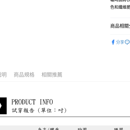
色和纖維
每筆NT$8
貨到付款
商品相關分
每筆NT$8
淑女蜜雪
分享
最新折扣
說明
商品規格
相關推薦