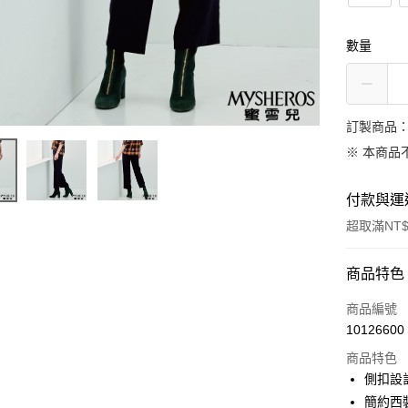
數量
訂製商品：
※ 本商品
付款與運
超取滿NT$
付款方式
商品特色
信用卡一
商品編號
10126600
信用卡分
商品特色
3 期 
側扣設
合作金
簡約西
LINE Pay