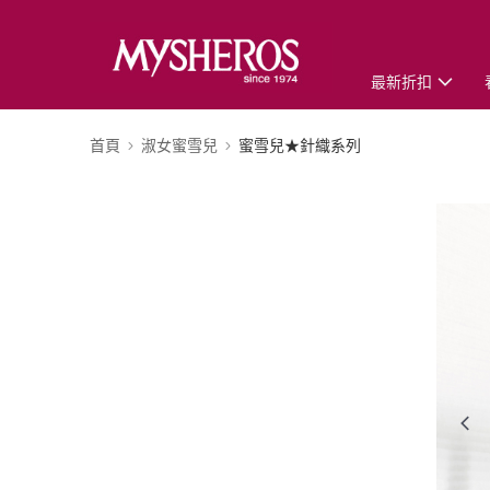
最新折扣
首頁
淑女蜜雪兒
蜜雪兒★針織系列