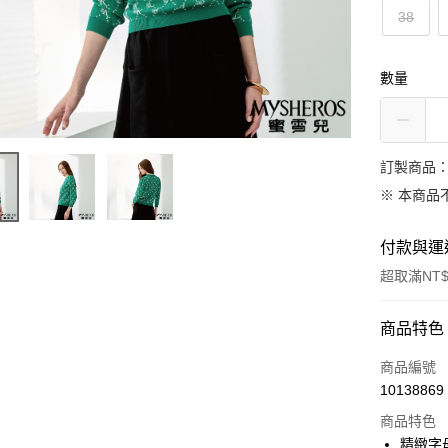
38
數量
訂製商品：
※ 本商品
付款與運
超取滿NT$
付款方式
商品特色
信用卡一
商品編號
10138869
信用卡分
商品特色
3 期 
精緻字