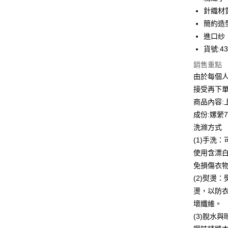
合作金
針織材
LINE Pay
華南商
簡約造
Apple Pay
上海商
進口纱
國泰世
貨號:43
街口支付
臺灣中
匯豐（
銷售重點
悠遊付
聯邦商
由於每個
元大商
全盈+PAY
接受再下
玉山商
商品內容:
台新國
ATM付款
成份:嫘縈7
台灣樂
貨到付款
洗滌方式
(1)手洗
使用含漂
運送方式
免損傷衣
付款後全
(2)熨燙
每筆NT$8
燙，以防
壞纖維。
付款後7-1
(3)脫水
每筆NT$8