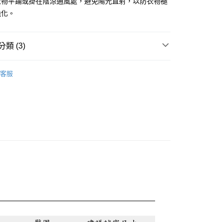
衣物平鋪或掛在陰涼通風處，避免陽光直射，以防衣物褪
脆化。
0，滿NT$888(含以上)免運費
類 (3)
0，滿NT$888(含以上)免運費
兒
蜜雪兒★針織系列
客服
👓內行人反季省錢術! 限定爆款4折起
話
💯冬日質感精選 滿分系列