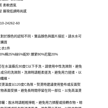
庫商業銀行
第一商業銀行
質 柔軟透氣
業銀行
彰化商業銀行
型 展現低調時尚感
業儲蓄銀行
台北富邦商業銀行
華商業銀行
兆豐國際商業銀行
10-24262-60
小企業銀行
台中商業銀行
台灣）商業銀行
華泰商業銀行
業銀行
遠東國際商業銀行
人對於顏色的認知不同，實品顏色與圖片接近，請水水可
業銀行
永豐商業銀行
單購買
業銀行
星展（台灣）商業銀行
上衣1件
際商業銀行
中國信託商業銀行
0%棉25%絲5%配紗:嫘縈80%尼龍20%
天信用卡公司
：可在水溫攝氏30度C以下手洗。請使用中性洗滌劑，避免
白成分的洗滌劑。洗滌時請輕柔搓洗，避免用力搓揉，以
物纖維。
家取貨
：熨燙溫度以120度C為限。熨燙時建議使用墊布或反面熨
0，滿NT$399(含以上)免運費
衣物表面受損。避免長時間停留在同一部位，以免高溫燙
1取貨
與晾曬：脫水時請輕輕擰乾，避免用力擠壓或扭轉衣物。晾
0，滿NT$888(含以上)免運費