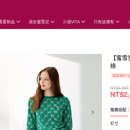
春夏新品
淑女蜜雪兒
少淑VITA
只有這裡有
【蜜雪
綠
超取滿NT$
NT$4,980
NT$2,
推薦搭配
尺寸