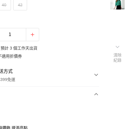
40
42
預計 3 個工作天出貨
清除
不適用折價券
紀錄
送方式
399免運
次付款
期付款
0 利率 每期
NT$830
21家銀行
母鑽飾 增添亮點