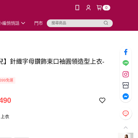
0
小編悄悄話
門市
兒】針織字母鑽飾束口袖圓領造型上衣-
399免運
490
：上衣