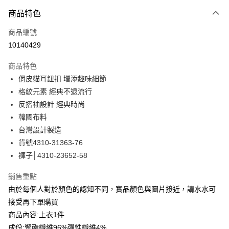
付款方式
商品特色
信用卡一次付款
商品編號
信用卡分期付款
10140429
3 期 0 利率 每期
NT$830
21家銀行
商品特色
合作金庫商業銀行
第一商業銀行
LINE Pay
俏皮貓耳鈕扣 增添趣味細節
華南商業銀行
彰化商業銀行
格紋元素 經典不退流行
Apple Pay
上海商業儲蓄銀行
台北富邦商業銀行
國泰世華商業銀行
兆豐國際商業銀行
反摺袖設計 經典時尚
街口支付
臺灣中小企業銀行
台中商業銀行
韓國布料
匯豐（台灣）商業銀行
華泰商業銀行
台灣設計製造
悠遊付
聯邦商業銀行
遠東國際商業銀行
貨號4310-31363-76
元大商業銀行
永豐商業銀行
全盈+PAY
褲子│4310-23652-58
玉山商業銀行
星展（台灣）商業銀行
台新國際商業銀行
中國信託商業銀行
ATM付款
銷售重點
台灣樂天信用卡公司
貨到付款
由於每個人對於顏色的認知不同，實品顏色與圖片接近，請水水可
接受再下單購買
運送方式
商品內容:上衣1件
成份:聚酯纖維96%彈性纖維4%