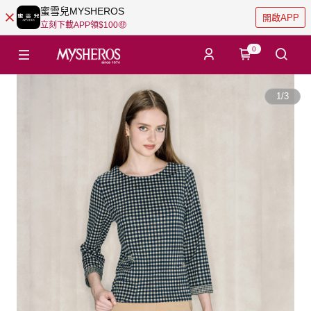
蜜雪兒MYSHEROS
開啟APP
立刻下載APP領$100🤑
0
1
/
3