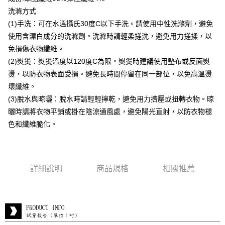
付款後全家取貨
洗滌方式
每筆NT$80，滿NT$399(含以上)免運費
(1)手洗：可在水溫攝氏30度C以下手洗。請使用中性洗滌劑，避免
付款後7-11取貨
使用含漂白成分的洗滌劑。洗滌時請輕柔搓洗，避免用力搓揉，以
每筆NT$80，滿NT$888(含以上)免運費
免損傷衣物纖維。
(2)熨燙：熨燙溫度以120度C為限。熨燙時建議使用墊布或反面熨
宅配到府
燙，以防衣物表面受損。避免長時間停留在同一部位，以免高溫燙
每筆NT$80，滿NT$888(含以上)免運費
壞纖維。
貨到付款
(3)脫水與晾曬：脫水時請輕輕擰乾，避免用力擠壓或扭轉衣物。晾
每筆NT$80，滿NT$888(含以上)免運費
曬時請將衣物平鋪或掛在陰涼通風處，避免陽光直射，以防衣物褪
色和纖維脆化。
詳細說明
商品規格
相關推薦