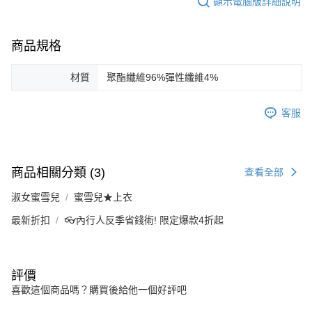
顯示電腦版詳細說明
商品規格
材質
聚酯纖維96%彈性纖維4%
客服
商品相關分類 (3)
查看全部
淑女蜜雪兒
蜜雪兒★上衣
最新折扣
👓內行人反季省錢術! 限定爆款4折起
評價
喜歡這個商品嗎？購買後給他一個好評吧