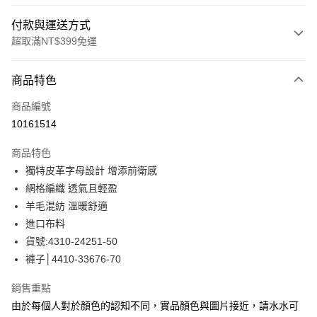
付款與運送方式
超取滿NT$399免運
付款方式
商品特色
信用卡一次付款
商品編號
信用卡分期付款
10161514
3 期 0 利率 每期
NT$613
21家銀行
商品特色
合作金庫商業銀行
第一商業銀行
LINE Pay
獨特皮革字母設計 增添前衛感
華南商業銀行
彰化商業銀行
網格編織 透氣且輕盈
Apple Pay
上海商業儲蓄銀行
台北富邦商業銀行
國泰世華商業銀行
兆豐國際商業銀行
羊毛混紡 溫暖舒適
街口支付
臺灣中小企業銀行
台中商業銀行
進口布料
匯豐（台灣）商業銀行
華泰商業銀行
貨號:4310-24251-50
悠遊付
聯邦商業銀行
遠東國際商業銀行
褲子│4410-33676-70
元大商業銀行
永豐商業銀行
全盈+PAY
玉山商業銀行
星展（台灣）商業銀行
銷售重點
台新國際商業銀行
中國信託商業銀行
ATM付款
由於每個人對於顏色的認知不同，實品顏色與圖片接近，請水水可
台灣樂天信用卡公司