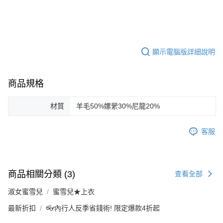
顯示電腦版詳細說明
商品規格
材質
羊毛50%嫘縈30%尼龍20%
客服
商品相關分類 (3)
查看全部
淑女蜜雪兒
蜜雪兒★上衣
最新折扣
👓內行人反季省錢術! 限定爆款4折起