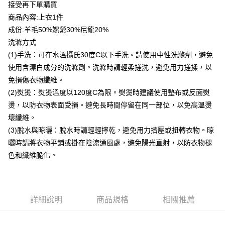
貨到付款
接受再下單購買
商品內容:上衣1件
運送方式
成份:羊毛50%嫘縈30%尼龍20%
洗滌方式
付款後全家取貨
(1)手洗：可在水溫攝氏30度C以下手洗。請使用中性洗滌劑，避免
每筆NT$80，滿NT$399(含以上)免運費
使用含漂白成分的洗滌劑。洗滌時請輕柔搓洗，避免用力搓揉，以
付款後7-11取貨
免損傷衣物纖維。
每筆NT$80，滿NT$888(含以上)免運費
(2)熨燙：熨燙溫度以120度C為限。熨燙時建議使用墊布或反面熨
燙，以防衣物表面受損。避免長時間停留在同一部位，以免高溫燙
宅配到府
壞纖維。
每筆NT$80，滿NT$888(含以上)免運費
(3)脫水與晾曬：脫水時請輕輕擰乾，避免用力擠壓或扭轉衣物。晾
貨到付款
曬時請將衣物平鋪或掛在陰涼通風處，避免陽光直射，以防衣物褪
每筆NT$80，滿NT$888(含以上)免運費
色和纖維脆化。
詳細說明
商品規格
相關推薦