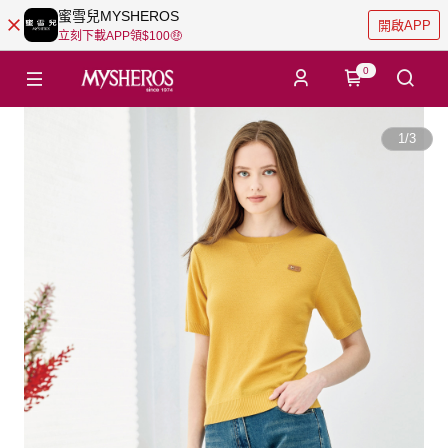
蜜雪兒MYSHEROS
開啟APP
立刻下載APP領$100🤑
0
1
/
3