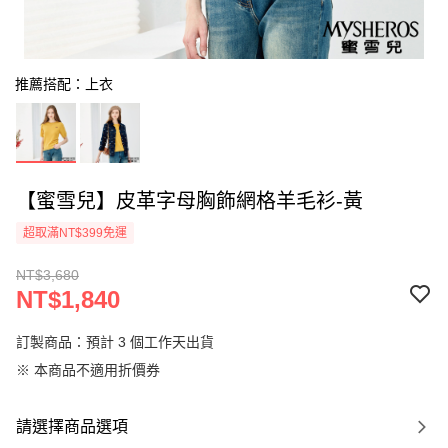
推薦搭配：上衣
【蜜雪兒】皮革字母胸飾網格羊毛衫-黃
超取滿NT$399免運
NT$3,680
NT$1,840
訂製商品：預計 3 個工作天出貨
※ 本商品不適用折價券
請選擇商品選項