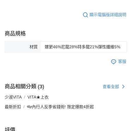
顯示電腦版詳細說明
商品規格
材質
嫘縈46%尼龍28%特多龍21%彈性纖維5%
客服
商品相關分類 (3)
查看全部
少淑VITA
VITA★上衣
最新折扣
👓內行人反季省錢術! 限定爆款4折起
評價