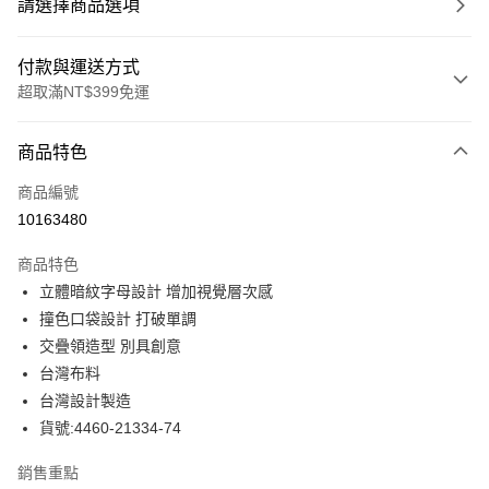
請選擇商品選項
付款與運送方式
超取滿NT$399免運
付款方式
商品特色
信用卡一次付款
商品編號
信用卡分期付款
10163480
3 期 0 利率 每期
NT$584
21家銀行
商品特色
合作金庫商業銀行
第一商業銀行
LINE Pay
立體暗紋字母設計 增加視覺層次感
華南商業銀行
彰化商業銀行
撞色口袋設計 打破單調
Apple Pay
上海商業儲蓄銀行
台北富邦商業銀行
國泰世華商業銀行
兆豐國際商業銀行
交疊領造型 別具創意
街口支付
臺灣中小企業銀行
台中商業銀行
台灣布料
匯豐（台灣）商業銀行
華泰商業銀行
台灣設計製造
悠遊付
聯邦商業銀行
遠東國際商業銀行
貨號:4460-21334-74
元大商業銀行
永豐商業銀行
全盈+PAY
玉山商業銀行
星展（台灣）商業銀行
銷售重點
台新國際商業銀行
中國信託商業銀行
ATM付款