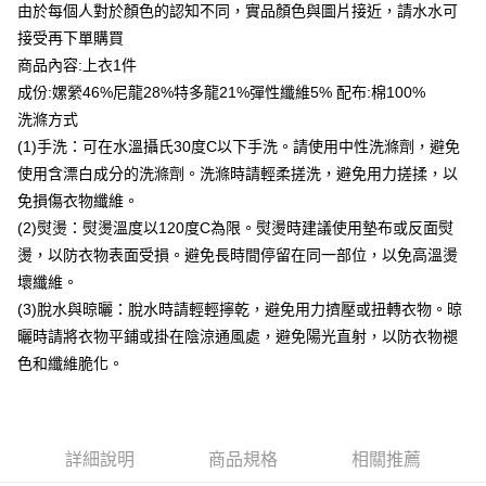
由於每個人對於顏色的認知不同，實品顏色與圖片接近，請水水可
台灣樂天信用卡公司
貨到付款
接受再下單購買
商品內容:上衣1件
運送方式
成份:嫘縈46%尼龍28%特多龍21%彈性纖維5% 配布:棉100%
洗滌方式
付款後全家取貨
(1)手洗：可在水溫攝氏30度C以下手洗。請使用中性洗滌劑，避免
每筆NT$80，滿NT$399(含以上)免運費
使用含漂白成分的洗滌劑。洗滌時請輕柔搓洗，避免用力搓揉，以
付款後7-11取貨
免損傷衣物纖維。
每筆NT$80，滿NT$888(含以上)免運費
(2)熨燙：熨燙溫度以120度C為限。熨燙時建議使用墊布或反面熨
燙，以防衣物表面受損。避免長時間停留在同一部位，以免高溫燙
宅配到府
壞纖維。
每筆NT$80，滿NT$888(含以上)免運費
(3)脫水與晾曬：脫水時請輕輕擰乾，避免用力擠壓或扭轉衣物。晾
貨到付款
曬時請將衣物平鋪或掛在陰涼通風處，避免陽光直射，以防衣物褪
每筆NT$80，滿NT$888(含以上)免運費
色和纖維脆化。
詳細說明
商品規格
相關推薦