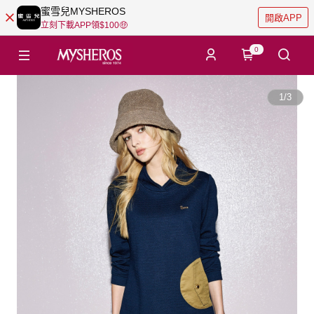
蜜雪兒MYSHEROS
開啟APP
立刻下載APP領$100🤑
0
1
/
3