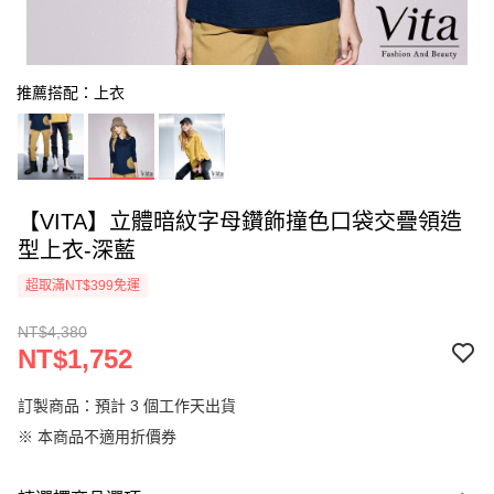
推薦搭配：上衣
【VITA】立體暗紋字母鑽飾撞色口袋交疊領造
型上衣-深藍
超取滿NT$399免運
NT$4,380
NT$1,752
訂製商品：預計 3 個工作天出貨
※ 本商品不適用折價券