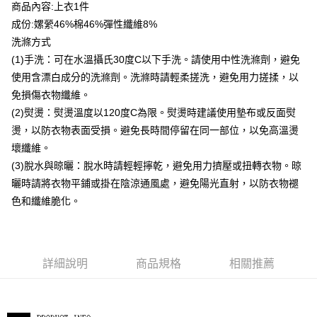
貨到付款
商品內容:上衣1件
成份:嫘縈46%棉46%彈性纖維8%
運送方式
洗滌方式
(1)手洗：可在水溫攝氏30度C以下手洗。請使用中性洗滌劑，避免
付款後全家取貨
使用含漂白成分的洗滌劑。洗滌時請輕柔搓洗，避免用力搓揉，以
每筆NT$80，滿NT$399(含以上)免運費
免損傷衣物纖維。
付款後7-11取貨
(2)熨燙：熨燙溫度以120度C為限。熨燙時建議使用墊布或反面熨
每筆NT$80，滿NT$888(含以上)免運費
燙，以防衣物表面受損。避免長時間停留在同一部位，以免高溫燙
壞纖維。
宅配到府
(3)脫水與晾曬：脫水時請輕輕擰乾，避免用力擠壓或扭轉衣物。晾
每筆NT$80，滿NT$888(含以上)免運費
曬時請將衣物平鋪或掛在陰涼通風處，避免陽光直射，以防衣物褪
貨到付款
色和纖維脆化。
每筆NT$80，滿NT$888(含以上)免運費
詳細說明
商品規格
相關推薦