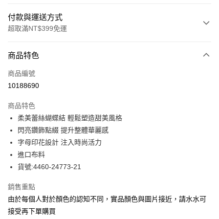
付款與運送方式
超取滿NT$399免運
付款方式
商品特色
信用卡一次付款
商品編號
信用卡分期付款
10188690
3 期 0 利率 每期
NT$477
21家銀行
商品特色
合作金庫商業銀行
第一商業銀行
LINE Pay
柔美蕾絲蝴蝶結 輕鬆塑造甜美風格
華南商業銀行
彰化商業銀行
閃亮鑽飾點綴 提升整體華麗感
Apple Pay
上海商業儲蓄銀行
台北富邦商業銀行
國泰世華商業銀行
兆豐國際商業銀行
字母印花設計 注入時尚活力
街口支付
臺灣中小企業銀行
台中商業銀行
進口布料
匯豐（台灣）商業銀行
華泰商業銀行
貨號:4460-24773-21
悠遊付
聯邦商業銀行
遠東國際商業銀行
元大商業銀行
永豐商業銀行
全盈+PAY
銷售重點
玉山商業銀行
星展（台灣）商業銀行
由於每個人對於顏色的認知不同，實品顏色與圖片接近，請水水可
台新國際商業銀行
中國信託商業銀行
ATM付款
接受再下單購買
台灣樂天信用卡公司