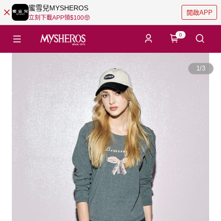
蜜雪兒MYSHEROS
開啟APP
立刻下載APP領$100🤑
0
1
/
3