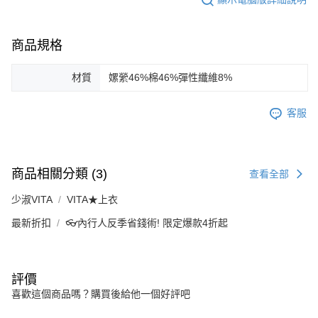
商品規格
材質
嫘縈46%棉46%彈性纖維8%
客服
商品相關分類 (3)
查看全部
少淑VITA
VITA★上衣
最新折扣
👓內行人反季省錢術! 限定爆款4折起
評價
喜歡這個商品嗎？購買後給他一個好評吧