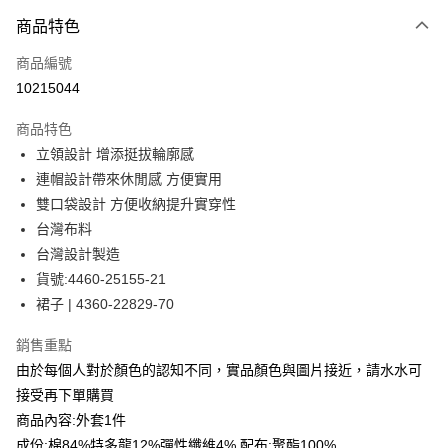
付款方式
商品特色
信用卡一次付款
商品編號
信用卡分期付款
10215044
3 期 0 利率 每期
NT$797
21家銀行
商品特色
合作金庫商業銀行
第一商業銀行
LINE Pay
立領設計 增添挺拔輪廓感
華南商業銀行
彰化商業銀行
連帽設計帶來休閒感 方便實用
Apple Pay
上海商業儲蓄銀行
台北富邦商業銀行
國泰世華商業銀行
兆豐國際商業銀行
雙口袋設計 方便收納提升實穿性
街口支付
臺灣中小企業銀行
台中商業銀行
台灣布料
匯豐（台灣）商業銀行
華泰商業銀行
台灣設計製造
悠遊付
聯邦商業銀行
遠東國際商業銀行
貨號:4460-25155-21
元大商業銀行
永豐商業銀行
全盈+PAY
裙子 | 4360-22829-70
玉山商業銀行
星展（台灣）商業銀行
台新國際商業銀行
中國信託商業銀行
ATM付款
銷售重點
台灣樂天信用卡公司
貨到付款
由於每個人對於顏色的認知不同，實品顏色與圖片接近，請水水可
接受再下單購買
運送方式
商品內容:外套1件
成份:棉84%特多龍12%彈性纖維4% 配布:聚酯100%