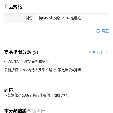
商品規格
材質
棉84%特多龍12%彈性纖維4%
客服
商品相關分類 (3)
查看全部
少淑VITA
VITA★外套罩衫
最新折扣
👓內行人反季省錢術! 限定爆款4折起
評價
喜歡這個商品嗎？購買後給他一個好評吧
本分類熱銷
全站排行