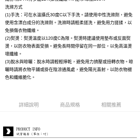
付款後全家取貨
洗滌方式
每筆NT$80，滿NT$399(含以上)免運費
(1)手洗：可在水溫攝氏30度C以下手洗。請使用中性洗滌劑，避免
付款後7-11取貨
使用含漂白成分的洗滌劑。洗滌時請輕柔搓洗，避免用力搓揉，以
每筆NT$80，滿NT$888(含以上)免運費
免損傷衣物纖維。
(2)熨燙：熨燙溫度以120度C為限。熨燙時建議使用墊布或反面熨
宅配到府
燙，以防衣物表面受損。避免長時間停留在同一部位，以免高溫燙
每筆NT$80，滿NT$888(含以上)免運費
壞纖維。
貨到付款
(3)脫水與晾曬：脫水時請輕輕擰乾，避免用力擠壓或扭轉衣物。晾
每筆NT$80，滿NT$888(含以上)免運費
曬時請將衣物平鋪或掛在陰涼通風處，避免陽光直射，以防衣物褪
色和纖維脆化。
詳細說明
商品規格
相關推薦