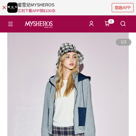
蜜雪兒MYSHEROS
開啟APP
立刻下載APP領$100🤑
0
1
/
3