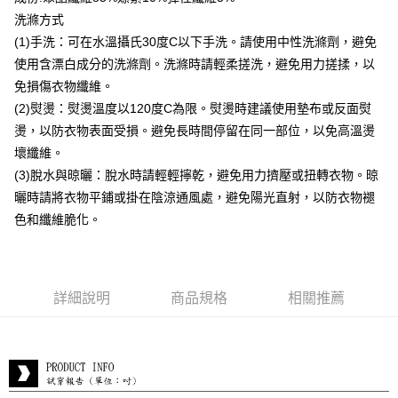
付款後全家取貨
洗滌方式
每筆NT$80，滿NT$399(含以上)免運費
(1)手洗：可在水溫攝氏30度C以下手洗。請使用中性洗滌劑，避免
付款後7-11取貨
使用含漂白成分的洗滌劑。洗滌時請輕柔搓洗，避免用力搓揉，以
每筆NT$80，滿NT$888(含以上)免運費
免損傷衣物纖維。
(2)熨燙：熨燙溫度以120度C為限。熨燙時建議使用墊布或反面熨
宅配到府
燙，以防衣物表面受損。避免長時間停留在同一部位，以免高溫燙
每筆NT$80，滿NT$888(含以上)免運費
壞纖維。
貨到付款
(3)脫水與晾曬：脫水時請輕輕擰乾，避免用力擠壓或扭轉衣物。晾
每筆NT$80，滿NT$888(含以上)免運費
曬時請將衣物平鋪或掛在陰涼通風處，避免陽光直射，以防衣物褪
色和纖維脆化。
詳細說明
商品規格
相關推薦