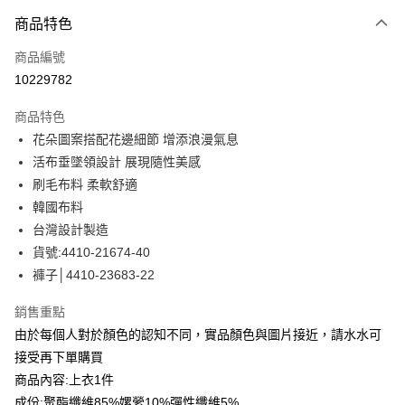
付款方式
商品特色
信用卡一次付款
商品編號
信用卡分期付款
10229782
3 期 0 利率 每期
NT$880
21家銀行
商品特色
合作金庫商業銀行
第一商業銀行
LINE Pay
花朵圖案搭配花邊細節 增添浪漫氣息
華南商業銀行
彰化商業銀行
活布垂墜領設計 展現隨性美感
Apple Pay
上海商業儲蓄銀行
台北富邦商業銀行
國泰世華商業銀行
兆豐國際商業銀行
刷毛布料 柔軟舒適
街口支付
臺灣中小企業銀行
台中商業銀行
韓國布料
匯豐（台灣）商業銀行
華泰商業銀行
台灣設計製造
悠遊付
聯邦商業銀行
遠東國際商業銀行
貨號:4410-21674-40
元大商業銀行
永豐商業銀行
全盈+PAY
褲子│4410-23683-22
玉山商業銀行
星展（台灣）商業銀行
台新國際商業銀行
中國信託商業銀行
ATM付款
銷售重點
台灣樂天信用卡公司
貨到付款
由於每個人對於顏色的認知不同，實品顏色與圖片接近，請水水可
接受再下單購買
運送方式
商品內容:上衣1件
成份:聚酯纖維85%嫘縈10%彈性纖維5%