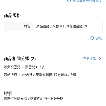
顯示電腦版詳細說明
商品規格
材質
聚酯纖維85%嫘縈10%彈性纖維5%
客服
商品相關分類 (3)
查看全部
淑女蜜雪兒
蜜雪兒★上衣
最新折扣
👓內行人反季省錢術! 限定爆款4折起
評價
喜歡這個商品嗎？購買後給他一個好評吧