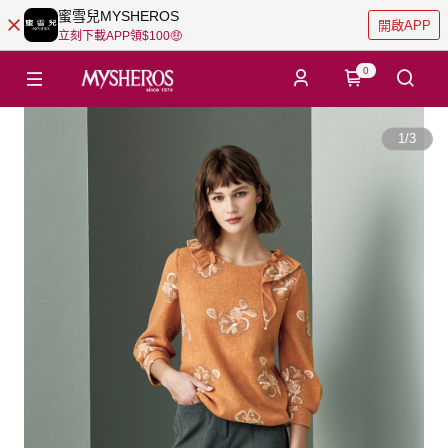
蜜雪兒MYSHEROS
開啟APP
立刻下載APP領$100🤑
0
1
/
3