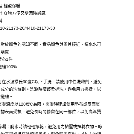
庫商業銀行
第一商業銀行
裡 輕盈保暖
業銀行
彰化商業銀行
計 穿脫方便又增添時尚感
業儲蓄銀行
台北富邦商業銀行
料
華商業銀行
兆豐國際商業銀行
0-21173-20/4410-21173-30
小企業銀行
台中商業銀行
台灣）商業銀行
華泰商業銀行
業銀行
遠東國際商業銀行
人對於顏色的認知不同，實品顏色與圖片接近，請水水可
業銀行
永豐商業銀行
單購買
業銀行
星展（台灣）商業銀行
背心1件
際商業銀行
中國信託商業銀行
纖維100%
天信用卡公司
：可在水溫攝氏30度C以下手洗。請使用中性洗滌劑，避免
白成分的洗滌劑。洗滌時請輕柔搓洗，避免用力搓揉，以
物纖維。
家取貨
：熨燙溫度以120度C為限。熨燙時建議使用墊布或反面熨
0，滿NT$399(含以上)免運費
衣物表面受損。避免長時間停留在同一部位，以免高溫燙
1取貨
與晾曬：脫水時請輕輕擰乾，避免用力擠壓或扭轉衣物。晾
0，滿NT$888(含以上)免運費