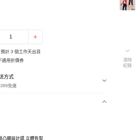
預計 3 個工作天出貨
清除
不適用折價券
紀錄
送方式
399免運
次付款
期付款
0 利率 每期
NT$830
21家銀行
藝凸顯設計感 立體有型