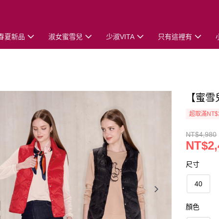
春夏新品
淑女蜜雪兒
少淑VITA
只有這裡有
【蜜雪
超取滿NT$
NT$4,980
NT$2,
尺寸
40
顏色