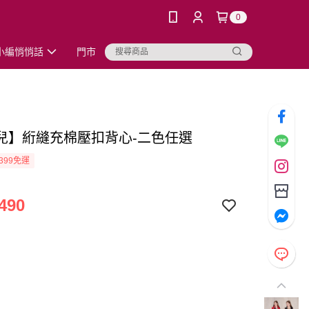
0
小編悄悄話
門市
兒】絎縫充棉壓扣背心-二色任選
399免運
490