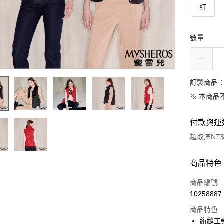
紅
數量
訂製商品：
※ 本商品
付款與運
超取滿NT$
付款方式
商品特色
信用卡一
商品編號
10258887
信用卡分
商品特色
3 期 
絎縫工