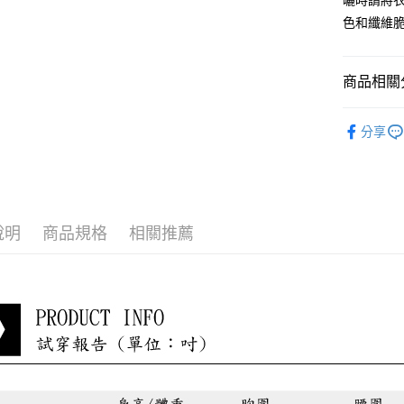
曬時請將
宅配到府
色和纖維
每筆NT$8
貨到付款
商品相關分
每筆NT$8
淑女蜜雪
分享
最新折扣
小編悄悄
說明
商品規格
相關推薦