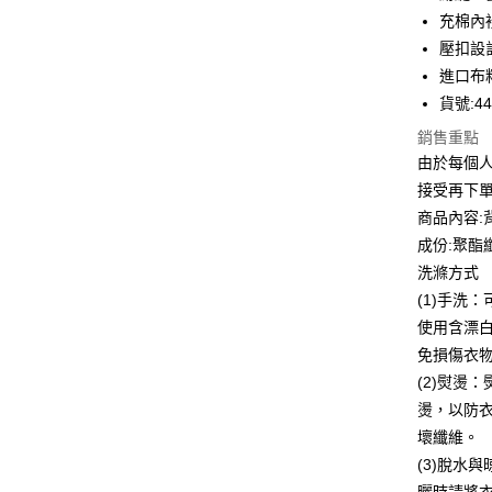
合作金
充棉內
LINE Pay
華南商
壓扣設
Apple Pay
上海商
進口布
國泰世
貨號:441
街口支付
臺灣中
匯豐（
銷售重點
悠遊付
聯邦商
由於每個
元大商
全盈+PAY
接受再下
玉山商
商品內容:
台新國
ATM付款
成份:聚酯
台灣樂
貨到付款
洗滌方式
(1)手洗
使用含漂
運送方式
免損傷衣
付款後全
(2)熨燙
每筆NT$8
燙，以防
壞纖維。
付款後7-1
(3)脫水
每筆NT$8