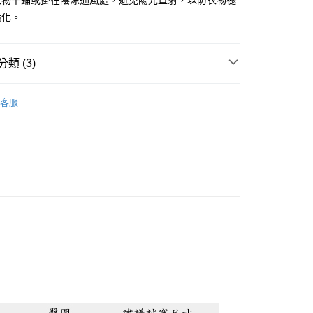
衣物平鋪或掛在陰涼通風處，避免陽光直射，以防衣物褪
脆化。
0，滿NT$888(含以上)免運費
類 (3)
0，滿NT$888(含以上)免運費
兒
蜜雪兒★上衣
客服
👓內行人反季省錢術! 限定爆款4折起
話
💯冬日質感精選 滿分系列