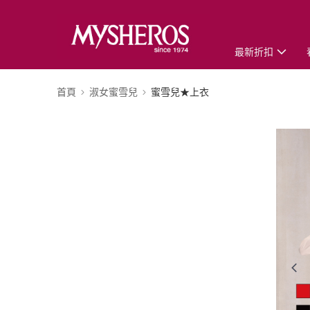
最新折扣
首頁
淑女蜜雪兒
蜜雪兒★上衣