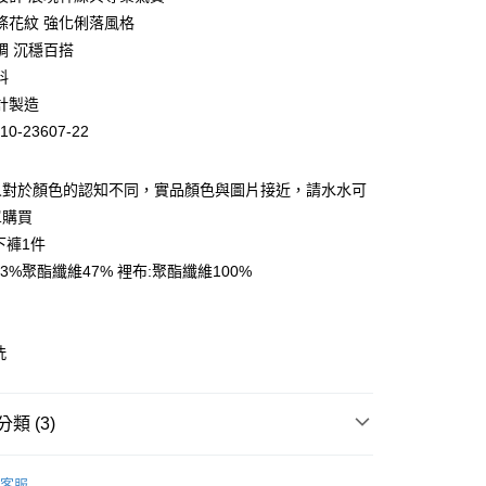
庫商業銀行
第一商業銀行
條花紋 強化俐落風格
業銀行
彰化商業銀行
調 沉穩百搭
業儲蓄銀行
台北富邦商業銀行
料
華商業銀行
兆豐國際商業銀行
計製造
小企業銀行
台中商業銀行
10-23607-22
台灣）商業銀行
華泰商業銀行
業銀行
遠東國際商業銀行
業銀行
永豐商業銀行
人對於顏色的認知不同，實品顏色與圖片接近，請水水可
業銀行
星展（台灣）商業銀行
單購買
際商業銀行
中國信託商業銀行
下褲1件
天信用卡公司
3%聚酯纖維47% 裡布:聚酯纖維100%
洗
家取貨
0，滿NT$399(含以上)免運費
類 (3)
1取貨
兒
蜜雪兒★褲裝
0，滿NT$888(含以上)免運費
客服