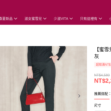
春夏新品
淑女蜜雪兒
少淑VITA
只有這裡有
【蜜雪
灰
超取滿NT$
NT$4,580
NT$2,
推薦搭配
尺寸