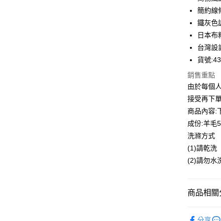
合作金
簡約線
LINE Pay
華南商
鐵灰色
Apple Pay
上海商
日本布
國泰世
台灣設
街口支付
臺灣中
貨號:43
匯豐（
悠遊付
聯邦商
銷售重點
元大商
全盈+PAY
由於每個
玉山商
接受再下
台新國
ATM付款
商品內容:
台灣樂
貨到付款
成份:羊毛5
洗滌方式
(1)請乾洗
運送方式
(2)請勿水
付款後全
每筆NT$8
商品相關分
付款後7-1
淑女蜜雪
每筆NT$8
分享