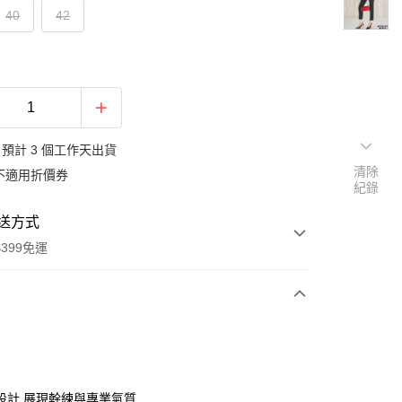
40
42
預計 3 個工作天出貨
清除
不適用折價券
紀錄
送方式
399免運
次付款
期付款
0 利率 每期
NT$763
21家銀行
設計 展現幹練與專業氣質