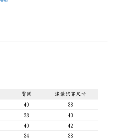
👓內行人反季省錢術! 限定爆款4折起
話
👖顯瘦下身超推薦 修身好版型
0，滿NT$888(含以上)免運費
0，滿NT$888(含以上)免運費