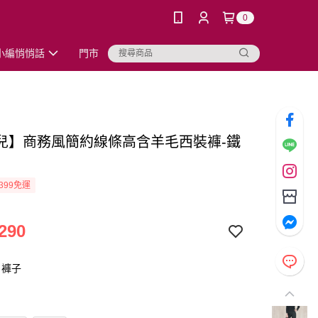
0
小編悄悄話
門市
兒】商務風簡約線條高含羊毛西裝褲-鐵
399免運
290
：褲子