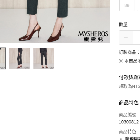
38
數量
訂製商品：
※ 本商品
付款與運
超取滿NT$
付款方式
商品特色
信用卡一
商品編號
10300812
信用卡分
商品特色
3 期 
商務風