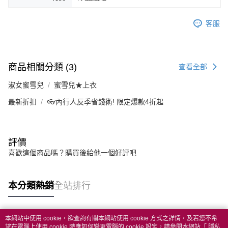
客服
商品相關分類 (3)
查看全部
淑女蜜雪兒
蜜雪兒★上衣
最新折扣
👓內行人反季省錢術! 限定爆款4折起
評價
喜歡這個商品嗎？購買後給他一個好評吧
本分類熱銷
全站排行
本網站中使用 cookie，欲查詢有關本網站使用 cookie 方式之詳情，及若您不希
熱門標籤
望在電腦上使用 cookie 時應如何變更電腦的 cookie 設定，請參閱本網站「
隱私