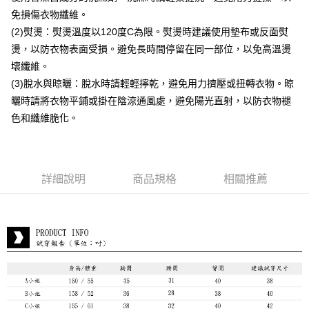
每筆NT$80，滿NT$399(含以上)免運費
免損傷衣物纖維。
付款後7-11取貨
(2)熨燙：熨燙溫度以120度C為限。熨燙時建議使用墊布或反面熨
每筆NT$80，滿NT$888(含以上)免運費
燙，以防衣物表面受損。避免長時間停留在同一部位，以免高溫燙
壞纖維。
宅配到府
(3)脫水與晾曬：脫水時請輕輕擰乾，避免用力擠壓或扭轉衣物。晾
每筆NT$80，滿NT$888(含以上)免運費
曬時請將衣物平鋪或掛在陰涼通風處，避免陽光直射，以防衣物褪
貨到付款
色和纖維脆化。
每筆NT$80，滿NT$888(含以上)免運費
詳細說明
商品規格
相關推薦