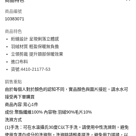
商品特色
信用卡一次付款
商品編號
信用卡分期付款
10383071
3 期 0 利率 每期
NT$1,113
21家銀行
商品特色
合作金庫商業銀行
第一商業銀行
LINE Pay
絎縫設計 呈現俐落立體感
華南商業銀行
彰化商業銀行
羽絨材質 輕盈保暖無負擔
Apple Pay
上海商業儲蓄銀行
台北富邦商業銀行
國泰世華商業銀行
兆豐國際商業銀行
立領剪裁 提升頸部保暖效果
街口支付
臺灣中小企業銀行
台中商業銀行
進口布料
匯豐（台灣）商業銀行
華泰商業銀行
貨號:4410-21177-53
悠遊付
聯邦商業銀行
遠東國際商業銀行
元大商業銀行
永豐商業銀行
全盈+PAY
銷售重點
玉山商業銀行
星展（台灣）商業銀行
由於每個人對於顏色的認知不同，實品顏色與圖片接近，請水水可
台新國際商業銀行
中國信託商業銀行
ATM付款
接受再下單購買
台灣樂天信用卡公司
貨到付款
商品內容:背心1件
成份:聚酯纖維100% 內容物:羽絨90%毛片10%
運送方式
洗滌方式
(1)手洗：可在水溫攝氏30度C以下手洗。請使用中性洗滌劑，避免
付款後全家取貨
使用含漂白成分的洗滌劑。洗滌時請輕柔搓洗，避免用力搓揉，以