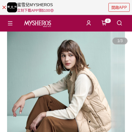
蜜雪兒MYSHEROS
開啟APP
立刻下載APP領$100🤑
0
1
/
3