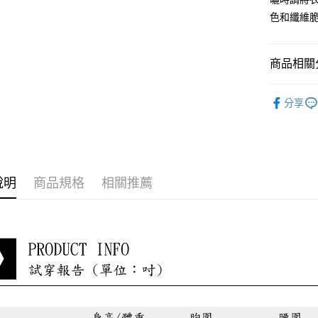
色和纖維
每筆NT$8
貨到付款
商品相關分
每筆NT$8
淑女蜜雪
分享
最新折扣
說明
商品規格
相關推薦