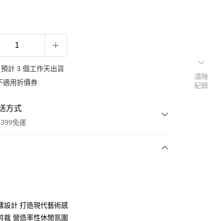
預計 3 個工作天出貨
清除
不適用折價券
紀錄
送方式
399免運
次付款
期付款
0 利率 每期
NT$813
21家銀行
樣設計 打造現代藝術感
庫商業銀行
第一商業銀行
剪裁 營造率性休閒氛圍