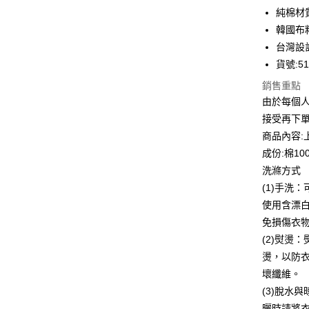
華南商
純棉材
Apple Pay
上海商
韓國布
國泰世
台灣設
街口支付
臺灣中
貨號:51
匯豐（
悠遊付
聯邦商
銷售重點
元大商
全盈+PAY
由於每個
玉山商
接受再下
台新國
ATM付款
商品內容:
台灣樂
貨到付款
成份:棉10
洗滌方式
(1)手洗
運送方式
使用含漂
付款後全
免損傷衣
每筆NT$8
(2)熨燙
燙，以防
付款後7-1
壞纖維。
每筆NT$8
(3)脫水
宅配到府
曬時請將