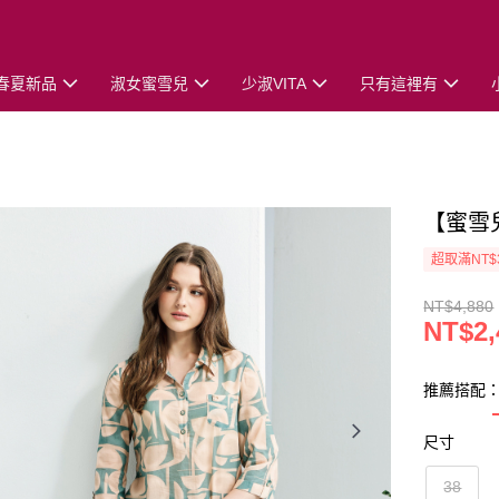
春夏新品
淑女蜜雪兒
少淑VITA
只有這裡有
【蜜雪
超取滿NT$
NT$4,880
NT$2,
推薦搭配
尺寸
38