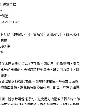
業銀行
彰化商業銀行
質 透氣柔軟
業儲蓄銀行
台北富邦商業銀行
料
華商業銀行
兆豐國際商業銀行
計製造
小企業銀行
台中商業銀行
10-21661-42
台灣）商業銀行
華泰商業銀行
業銀行
遠東國際商業銀行
業銀行
永豐商業銀行
人對於顏色的認知不同，實品顏色與圖片接近，請水水可
業銀行
星展（台灣）商業銀行
單購買
際商業銀行
中國信託商業銀行
上衣1件
天信用卡公司
0%
：可在水溫攝氏30度C以下手洗。請使用中性洗滌劑，避免
白成分的洗滌劑。洗滌時請輕柔搓洗，避免用力搓揉，以
家取貨
物纖維。
0，滿NT$399(含以上)免運費
：熨燙溫度以120度C為限。熨燙時建議使用墊布或反面熨
衣物表面受損。避免長時間停留在同一部位，以免高溫燙
1取貨
0，滿NT$888(含以上)免運費
與晾曬：脫水時請輕輕擰乾，避免用力擠壓或扭轉衣物。晾
衣物平鋪或掛在陰涼通風處，避免陽光直射，以防衣物褪