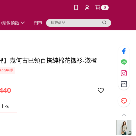
0
小編悄悄話
門市
兒】幾何古巴領百搭純棉花襯衫-淺橙
399免運
440
：上衣