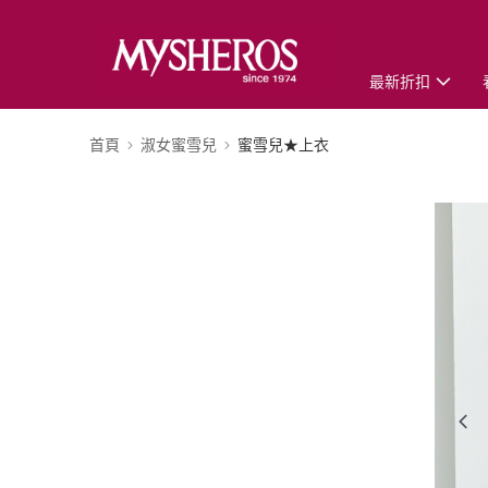
最新折扣
首頁
淑女蜜雪兒
蜜雪兒★上衣