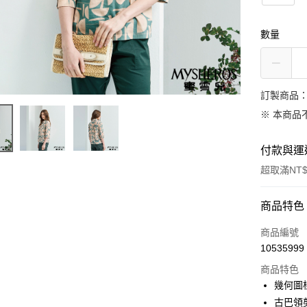
數量
訂製商品：
※ 本商品
付款與運
超取滿NT$
付款方式
商品特色
信用卡一
商品編號
10535999
信用卡分
商品特色
3 期 
幾何圖
合作金
古巴領
LINE Pay