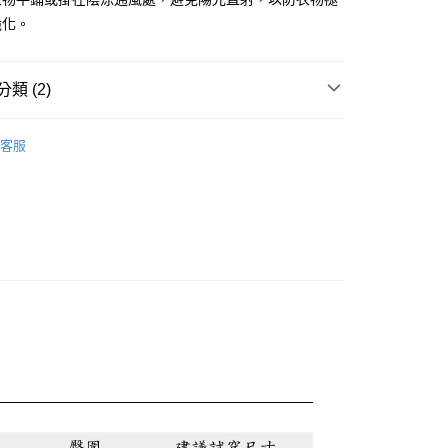
脆化。
0，滿NT$888(含以上)免運費
類 (2)
0，滿NT$888(含以上)免運費
兒
蜜雪兒★上衣
客服
🔥首購族無痛包色！夏末熱銷出清 35 折起!