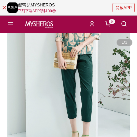
蜜雪兒MYSHEROS
開啟APP
立刻下載APP領$100🤑
0
1
/
3