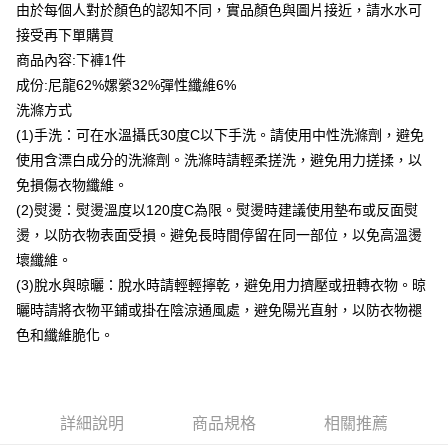
由於每個人對於顏色的認知不同，實品顏色與圖片接近，請水水可
台灣樂天信用卡公司
貨到付款
接受再下單購買
商品內容:下褲1件
運送方式
成份:尼龍62%嫘縈32%彈性纖維6%
洗滌方式
付款後全家取貨
(1)手洗：可在水溫攝氏30度C以下手洗。請使用中性洗滌劑，避免
每筆NT$80，滿NT$399(含以上)免運費
使用含漂白成分的洗滌劑。洗滌時請輕柔搓洗，避免用力搓揉，以
付款後7-11取貨
免損傷衣物纖維。
每筆NT$80，滿NT$888(含以上)免運費
(2)熨燙：熨燙溫度以120度C為限。熨燙時建議使用墊布或反面熨
燙，以防衣物表面受損。避免長時間停留在同一部位，以免高溫燙
宅配到府
壞纖維。
每筆NT$80，滿NT$888(含以上)免運費
(3)脫水與晾曬：脫水時請輕輕擰乾，避免用力擠壓或扭轉衣物。晾
貨到付款
曬時請將衣物平鋪或掛在陰涼通風處，避免陽光直射，以防衣物褪
每筆NT$80，滿NT$888(含以上)免運費
色和纖維脆化。
詳細說明
商品規格
相關推薦