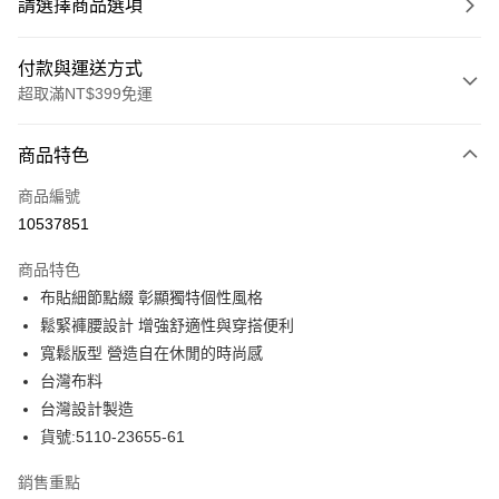
請選擇商品選項
付款與運送方式
超取滿NT$399免運
付款方式
商品特色
信用卡一次付款
商品編號
信用卡分期付款
10537851
3 期 0 利率 每期
NT$646
21家銀行
商品特色
合作金庫商業銀行
第一商業銀行
LINE Pay
布貼細節點綴 彰顯獨特個性風格
華南商業銀行
彰化商業銀行
鬆緊褲腰設計 增強舒適性與穿搭便利
Apple Pay
上海商業儲蓄銀行
台北富邦商業銀行
國泰世華商業銀行
兆豐國際商業銀行
寬鬆版型 營造自在休閒的時尚感
街口支付
臺灣中小企業銀行
台中商業銀行
台灣布料
匯豐（台灣）商業銀行
華泰商業銀行
台灣設計製造
悠遊付
聯邦商業銀行
遠東國際商業銀行
貨號:5110-23655-61
元大商業銀行
永豐商業銀行
全盈+PAY
玉山商業銀行
星展（台灣）商業銀行
銷售重點
台新國際商業銀行
中國信託商業銀行
ATM付款