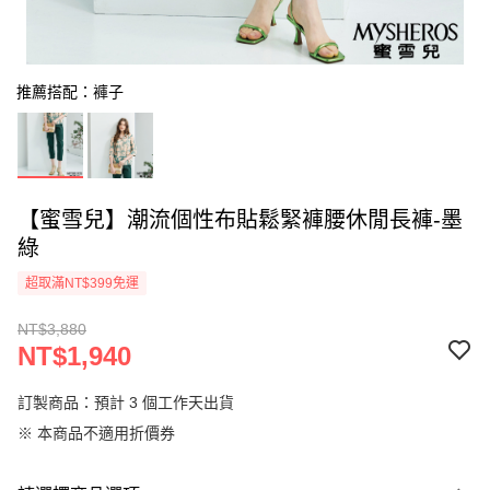
推薦搭配：褲子
【蜜雪兒】潮流個性布貼鬆緊褲腰休閒長褲-墨
綠
超取滿NT$399免運
NT$3,880
NT$1,940
訂製商品：預計 3 個工作天出貨
※ 本商品不適用折價券