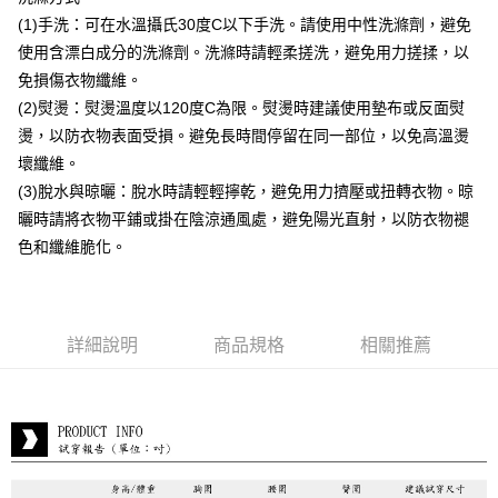
付款後全家取貨
(1)手洗：可在水溫攝氏30度C以下手洗。請使用中性洗滌劑，避免
每筆NT$80，滿NT$399(含以上)免運費
使用含漂白成分的洗滌劑。洗滌時請輕柔搓洗，避免用力搓揉，以
付款後7-11取貨
免損傷衣物纖維。
每筆NT$80，滿NT$888(含以上)免運費
(2)熨燙：熨燙溫度以120度C為限。熨燙時建議使用墊布或反面熨
燙，以防衣物表面受損。避免長時間停留在同一部位，以免高溫燙
宅配到府
壞纖維。
每筆NT$80，滿NT$888(含以上)免運費
(3)脫水與晾曬：脫水時請輕輕擰乾，避免用力擠壓或扭轉衣物。晾
貨到付款
曬時請將衣物平鋪或掛在陰涼通風處，避免陽光直射，以防衣物褪
每筆NT$80，滿NT$888(含以上)免運費
色和纖維脆化。
詳細說明
商品規格
相關推薦