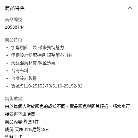
付款方式
商品特色
信用卡一次付款
商品編號
信用卡分期付款
10538744
3 期 0 利率 每期
NT$763
21家銀行
商品特色
合作金庫商業銀行
第一商業銀行
LINE Pay
字母鑽飾口袋 帶來獨特魅力
華南商業銀行
彰化商業銀行
連帽設計搭配抽繩 調整隨心自在
Apple Pay
上海商業儲蓄銀行
台北富邦商業銀行
國泰世華商業銀行
兆豐國際商業銀行
天絲混紡材質 輕盈透氣
街口支付
臺灣中小企業銀行
台中商業銀行
台灣布料
匯豐（台灣）商業銀行
華泰商業銀行
台灣設計製造
悠遊付
聯邦商業銀行
遠東國際商業銀行
貨號:5110-25152-73/5110-25152-82
元大商業銀行
永豐商業銀行
全盈+PAY
玉山商業銀行
星展（台灣）商業銀行
銷售重點
台新國際商業銀行
中國信託商業銀行
ATM付款
由於每個人對於顏色的認知不同，實品顏色與圖片接近，請水水可
台灣樂天信用卡公司
貨到付款
接受再下單購買
商品內容:外套1件
運送方式
成份:天絲81%尼龍19%
洗滌方式