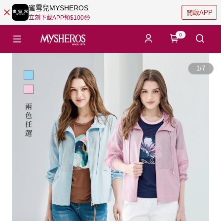
蜜雪兒MYSHEROS
開啟APP
立刻下載APP領$100🤑
0
1
/
7