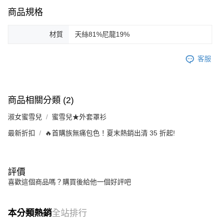
商品規格
材質
天絲81%尼龍19%
客服
商品相關分類 (2)
淑女蜜雪兒
蜜雪兒★外套罩衫
最新折扣
🔥首購族無痛包色！夏末熱銷出清 35 折起!
評價
喜歡這個商品嗎？購買後給他一個好評吧
本分類熱銷
全站排行