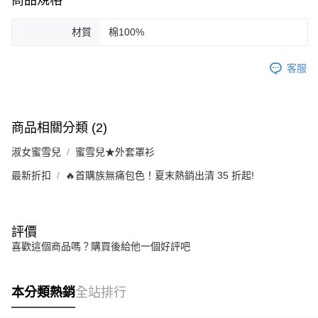
商品規格
材質
棉100%
客服
商品相關分類 (2)
淑女蜜雪兒
蜜雪兒★外套罩衫
最新折扣
🔥首購族無痛包色！夏末熱銷出清 35 折起!
評價
喜歡這個商品嗎？購買後給他一個好評吧
本分類熱銷
全站排行