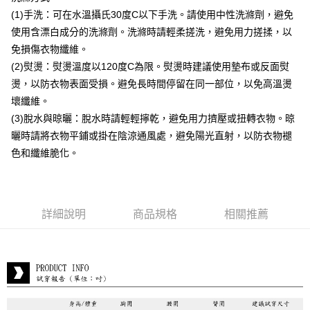
每筆NT$80，滿NT$399(含以上)免運費
(1)手洗：可在水溫攝氏30度C以下手洗。請使用中性洗滌劑，避免
付款後7-11取貨
使用含漂白成分的洗滌劑。洗滌時請輕柔搓洗，避免用力搓揉，以
每筆NT$80，滿NT$888(含以上)免運費
免損傷衣物纖維。
(2)熨燙：熨燙溫度以120度C為限。熨燙時建議使用墊布或反面熨
宅配到府
燙，以防衣物表面受損。避免長時間停留在同一部位，以免高溫燙
每筆NT$80，滿NT$888(含以上)免運費
壞纖維。
貨到付款
(3)脫水與晾曬：脫水時請輕輕擰乾，避免用力擠壓或扭轉衣物。晾
每筆NT$80，滿NT$888(含以上)免運費
曬時請將衣物平鋪或掛在陰涼通風處，避免陽光直射，以防衣物褪
色和纖維脆化。
詳細說明
商品規格
相關推薦