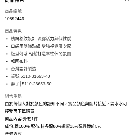
商品特色
信用卡一次付款
商品編號
信用卡分期付款
10592446
3 期 0 利率 每期
NT$830
21家銀行
商品特色
合作金庫商業銀行
第一商業銀行
LINE Pay
繽紛格紋設計 流露活力與個性感
華南商業銀行
彰化商業銀行
口袋吊墜飾點綴 增強視覺層次感
Apple Pay
上海商業儲蓄銀行
台北富邦商業銀行
國泰世華商業銀行
兆豐國際商業銀行
版型俐落 輕鬆打造率性休閒氛圍
街口支付
臺灣中小企業銀行
台中商業銀行
韓國布料
匯豐（台灣）商業銀行
華泰商業銀行
台灣設計製造
悠遊付
聯邦商業銀行
遠東國際商業銀行
貨號:5110-31653-40
元大商業銀行
永豐商業銀行
全盈+PAY
褲子│5110-23653-50
玉山商業銀行
星展（台灣）商業銀行
台新國際商業銀行
中國信託商業銀行
ATM付款
銷售重點
台灣樂天信用卡公司
貨到付款
由於每個人對於顏色的認知不同，實品顏色與圖片接近，請水水可
接受再下單購買
運送方式
商品內容:外套1件
成份:棉100% 配布:特多龍80%嫘縈15%彈性纖維5%
付款後全家取貨
洗滌方式