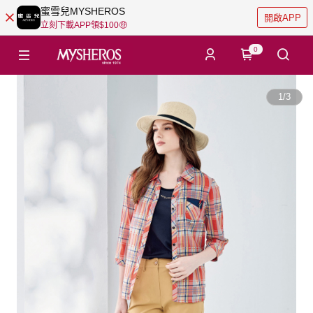
蜜雪兒MYSHEROS
開啟APP
立刻下載APP領$100🤑
0
1
/
3