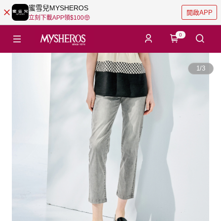
蜜雪兒MYSHEROS
開啟APP
立刻下載APP領$100🤑
0
1
/
3