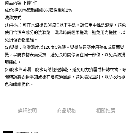
貨到付款
商品內容:下褲1件
成份:棉90%聚酯纖維8%彈性纖維2%
運送方式
洗滌方式
(1)手洗：可在水溫攝氏30度C以下手洗。請使用中性洗滌劑，避免
付款後全家取貨
使用含漂白成分的洗滌劑。洗滌時請輕柔搓洗，避免用力搓揉，以
每筆NT$80，滿NT$399(含以上)免運費
免損傷衣物纖維。
付款後7-11取貨
(2)熨燙：熨燙溫度以120度C為限。熨燙時建議使用墊布或反面熨
每筆NT$80，滿NT$888(含以上)免運費
燙，以防衣物表面受損。避免長時間停留在同一部位，以免高溫燙
壞纖維。
宅配到府
(3)脫水與晾曬：脫水時請輕輕擰乾，避免用力擠壓或扭轉衣物。晾
每筆NT$80，滿NT$888(含以上)免運費
曬時請將衣物平鋪或掛在陰涼通風處，避免陽光直射，以防衣物褪
貨到付款
色和纖維脆化。
每筆NT$80，滿NT$888(含以上)免運費
詳細說明
商品規格
相關推薦