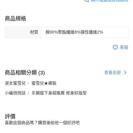
商品規格
材質
棉90%聚酯纖維8%彈性纖維2%
客服
商品相關分類 (3)
查看全部
淑女蜜雪兒
蜜雪兒★褲裝
小編悄悄話
👖顯瘦下身超推薦 修身好版型
評價
喜歡這個商品嗎？購買後給他一個好評吧