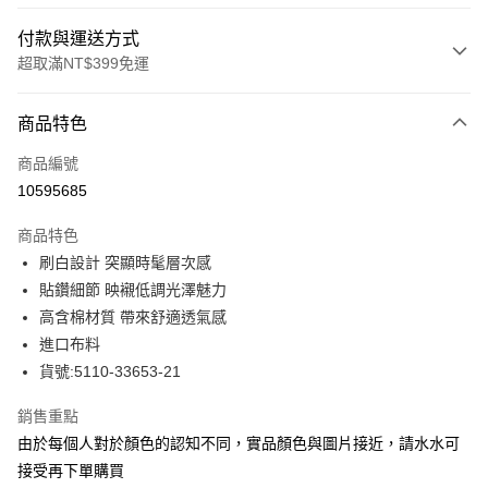
付款與運送方式
超取滿NT$399免運
付款方式
商品特色
信用卡一次付款
商品編號
信用卡分期付款
10595685
3 期 0 利率 每期
NT$713
21家銀行
商品特色
合作金庫商業銀行
第一商業銀行
LINE Pay
刷白設計 突顯時髦層次感
華南商業銀行
彰化商業銀行
貼鑽細節 映襯低調光澤魅力
Apple Pay
上海商業儲蓄銀行
台北富邦商業銀行
國泰世華商業銀行
兆豐國際商業銀行
高含棉材質 帶來舒適透氣感
街口支付
臺灣中小企業銀行
台中商業銀行
進口布料
匯豐（台灣）商業銀行
華泰商業銀行
貨號:5110-33653-21
悠遊付
聯邦商業銀行
遠東國際商業銀行
元大商業銀行
永豐商業銀行
全盈+PAY
銷售重點
玉山商業銀行
星展（台灣）商業銀行
由於每個人對於顏色的認知不同，實品顏色與圖片接近，請水水可
台新國際商業銀行
中國信託商業銀行
ATM付款
接受再下單購買
台灣樂天信用卡公司