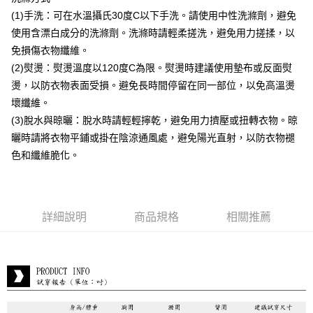
付款後全家取貨
(1)手洗：可在水溫攝氏30度C以下手洗。請使用中性洗滌劑，避免
每筆NT$80，滿NT$399(含以上)免運費
使用含漂白成分的洗滌劑。洗滌時請輕柔搓洗，避免用力搓揉，以
付款後7-11取貨
免損傷衣物纖維。
每筆NT$80，滿NT$888(含以上)免運費
(2)熨燙：熨燙溫度以120度C為限。熨燙時建議使用墊布或反面熨
燙，以防衣物表面受損。避免長時間停留在同一部位，以免高溫燙
宅配到府
壞纖維。
每筆NT$80，滿NT$888(含以上)免運費
(3)脫水與晾曬：脫水時請輕輕擰乾，避免用力擠壓或扭轉衣物。晾
貨到付款
曬時請將衣物平鋪或掛在陰涼通風處，避免陽光直射，以防衣物褪
每筆NT$80，滿NT$888(含以上)免運費
色和纖維脆化。
詳細說明
商品規格
相關推薦