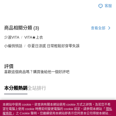
客服
商品相關分類 (3)
查看全部
少淑VITA
VITA★上衣
小編悄悄話
😍夏日涼感 日常輕鬆好穿零失誤
評價
喜歡這個商品嗎？購買後給他一個好評吧
本分類熱銷
全站排行
本網站中使用 cookie，欲查詢有關本網站使用 cookie 方式之詳情，及若您不希
熱門標籤
望在電腦上使用 cookie 時應如何變更電腦的 cookie 設定，請參閱本網站「
隱私
權條款
」之 Cookie 聲明。您繼續使用本網站即表示您同意本公司得按本網站使