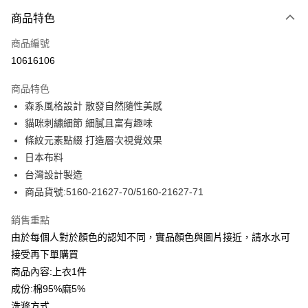
付款方式
商品特色
信用卡一次付款
商品編號
信用卡分期付款
10616106
3 期 0 利率 每期
NT$646
21家銀行
商品特色
合作金庫商業銀行
第一商業銀行
LINE Pay
森系風格設計 散發自然隨性美感
華南商業銀行
彰化商業銀行
貓咪刺繡細節 細膩且富有趣味
Apple Pay
上海商業儲蓄銀行
台北富邦商業銀行
國泰世華商業銀行
兆豐國際商業銀行
條紋元素點綴 打造層次視覺效果
街口支付
臺灣中小企業銀行
台中商業銀行
日本布料
匯豐（台灣）商業銀行
華泰商業銀行
台灣設計製造
悠遊付
聯邦商業銀行
遠東國際商業銀行
商品貨號:5160-21627-70/5160-21627-71
元大商業銀行
永豐商業銀行
全盈+PAY
玉山商業銀行
星展（台灣）商業銀行
銷售重點
台新國際商業銀行
中國信託商業銀行
ATM付款
由於每個人對於顏色的認知不同，實品顏色與圖片接近，請水水可
台灣樂天信用卡公司
貨到付款
接受再下單購買
商品內容:上衣1件
運送方式
成份:棉95%麻5%
洗滌方式