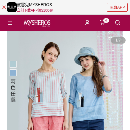
蜜雪兒MYSHEROS
開啟APP
立刻下載APP領$100🤑
0
1
/
7