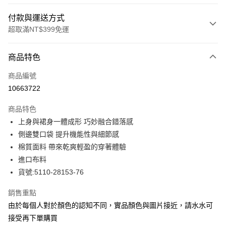
付款與運送方式
超取滿NT$399免運
付款方式
商品特色
信用卡一次付款
商品編號
信用卡分期付款
10663722
3 期 0 利率 每期
NT$1,063
21家銀行
商品特色
合作金庫商業銀行
第一商業銀行
LINE Pay
上身與裙身一體成形 巧妙融合錯落感
華南商業銀行
彰化商業銀行
側邊雙口袋 提升機能性與細節感
Apple Pay
上海商業儲蓄銀行
台北富邦商業銀行
國泰世華商業銀行
兆豐國際商業銀行
棉質面料 帶來乾爽輕盈的穿著體驗
街口支付
臺灣中小企業銀行
台中商業銀行
進口布料
匯豐（台灣）商業銀行
華泰商業銀行
貨號:5110-28153-76
悠遊付
聯邦商業銀行
遠東國際商業銀行
元大商業銀行
永豐商業銀行
全盈+PAY
銷售重點
玉山商業銀行
星展（台灣）商業銀行
由於每個人對於顏色的認知不同，實品顏色與圖片接近，請水水可
台新國際商業銀行
中國信託商業銀行
ATM付款
接受再下單購買
台灣樂天信用卡公司