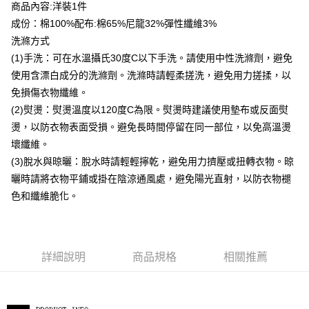
貨到付款
商品內容:洋裝1件
成份：棉100%配布:棉65%尼龍32%彈性纖維3%
運送方式
洗滌方式
(1)手洗：可在水溫攝氏30度C以下手洗。請使用中性洗滌劑，避免
付款後全家取貨
使用含漂白成分的洗滌劑。洗滌時請輕柔搓洗，避免用力搓揉，以
每筆NT$80，滿NT$399(含以上)免運費
免損傷衣物纖維。
付款後7-11取貨
(2)熨燙：熨燙溫度以120度C為限。熨燙時建議使用墊布或反面熨
每筆NT$80，滿NT$888(含以上)免運費
燙，以防衣物表面受損。避免長時間停留在同一部位，以免高溫燙
壞纖維。
宅配到府
(3)脫水與晾曬：脫水時請輕輕擰乾，避免用力擠壓或扭轉衣物。晾
每筆NT$80，滿NT$888(含以上)免運費
曬時請將衣物平鋪或掛在陰涼通風處，避免陽光直射，以防衣物褪
貨到付款
色和纖維脆化。
每筆NT$80，滿NT$888(含以上)免運費
詳細說明
商品規格
相關推薦