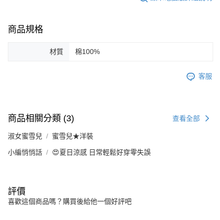
商品規格
材質
棉100%
客服
商品相關分類 (3)
查看全部
淑女蜜雪兒
蜜雪兒★洋裝
小編悄悄話
😍夏日涼感 日常輕鬆好穿零失誤
評價
喜歡這個商品嗎？購買後給他一個好評吧