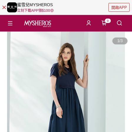
蜜雪兒MYSHEROS
開啟APP
立刻下載APP領$100🤑
0
1
/
3