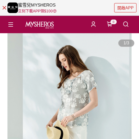
蜜雪兒MYSHEROS
開啟APP
立刻下載APP領$100🤑
0
1
/
3