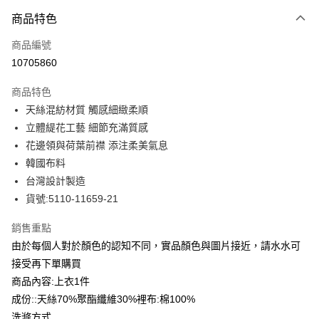
付款方式
商品特色
信用卡一次付款
商品編號
信用卡分期付款
10705860
3 期 0 利率 每期
NT$763
21家銀行
商品特色
合作金庫商業銀行
第一商業銀行
LINE Pay
天絲混紡材質 觸感細緻柔順
華南商業銀行
彰化商業銀行
立體緹花工藝 細節充滿質感
Apple Pay
上海商業儲蓄銀行
台北富邦商業銀行
國泰世華商業銀行
兆豐國際商業銀行
花邊領與荷葉前襟 添注柔美氣息
街口支付
臺灣中小企業銀行
台中商業銀行
韓國布料
匯豐（台灣）商業銀行
華泰商業銀行
台灣設計製造
悠遊付
聯邦商業銀行
遠東國際商業銀行
貨號:5110-11659-21
元大商業銀行
永豐商業銀行
全盈+PAY
玉山商業銀行
星展（台灣）商業銀行
銷售重點
台新國際商業銀行
中國信託商業銀行
ATM付款
由於每個人對於顏色的認知不同，實品顏色與圖片接近，請水水可
台灣樂天信用卡公司
貨到付款
接受再下單購買
商品內容:上衣1件
運送方式
成份::天絲70%聚酯纖維30%裡布:棉100%
洗滌方式