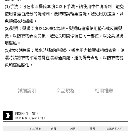
付款後全家取貨
(1)手洗：可在水溫攝氏30度C以下手洗。請使用中性洗滌劑，避免
每筆NT$80，滿NT$399(含以上)免運費
使用含漂白成分的洗滌劑。洗滌時請輕柔搓洗，避免用力搓揉，以
付款後7-11取貨
免損傷衣物纖維。
每筆NT$80，滿NT$888(含以上)免運費
(2)熨燙：熨燙溫度以120度C為限。熨燙時建議使用墊布或反面熨
燙，以防衣物表面受損。避免長時間停留在同一部位，以免高溫燙
宅配到府
壞纖維。
每筆NT$80，滿NT$888(含以上)免運費
(3)脫水與晾曬：脫水時請輕輕擰乾，避免用力擠壓或扭轉衣物。晾
貨到付款
曬時請將衣物平鋪或掛在陰涼通風處，避免陽光直射，以防衣物褪
每筆NT$80，滿NT$888(含以上)免運費
色和纖維脆化。
詳細說明
商品規格
相關推薦