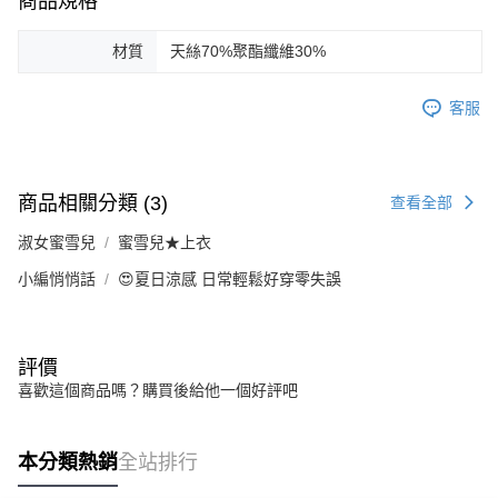
商品規格
材質
天絲70%聚酯纖維30%
客服
商品相關分類 (3)
查看全部
淑女蜜雪兒
蜜雪兒★上衣
小編悄悄話
😍夏日涼感 日常輕鬆好穿零失誤
評價
喜歡這個商品嗎？購買後給他一個好評吧
本分類熱銷
全站排行