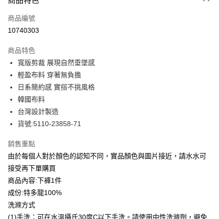
商品特色
信用卡一次付款
商品編號
信用卡分期付款
10740303
3 期 0 利率 每期
NT$730
21家銀行
商品特色
合作金庫商業銀行
第一商業銀行
LINE Pay
寬版剪裁 展現自然垂墜感
華南商業銀行
彰化商業銀行
輕盈布料 穿著無負擔
Apple Pay
上海商業儲蓄銀行
台北富邦商業銀行
國泰世華商業銀行
兆豐國際商業銀行
日系簡約感 實搭不挑風格
街口支付
臺灣中小企業銀行
台中商業銀行
韓國布料
匯豐（台灣）商業銀行
華泰商業銀行
台灣設計製造
悠遊付
聯邦商業銀行
遠東國際商業銀行
貨號:5110-23858-71
元大商業銀行
永豐商業銀行
全盈+PAY
玉山商業銀行
星展（台灣）商業銀行
銷售重點
台新國際商業銀行
中國信託商業銀行
ATM付款
由於每個人對於顏色的認知不同，實品顏色與圖片接近，請水水可
台灣樂天信用卡公司
貨到付款
接受再下單購買
商品內容:下褲1件
運送方式
成份:特多龍100%
洗滌方式
付款後全家取貨
(1)手洗：可在水溫攝氏30度C以下手洗。請使用中性洗滌劑，避免