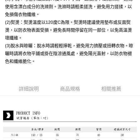
每筆NT$80，滿NT$399(含以上)免運費
使用含漂白成分的洗滌劑。洗滌時請輕柔搓洗，避免用力搓揉，以
付款後7-11取貨
免損傷衣物纖維。
每筆NT$80，滿NT$888(含以上)免運費
(2)熨燙：熨燙溫度以120度C為限。熨燙時建議使用墊布或反面熨
燙，以防衣物表面受損。避免長時間停留在同一部位，以免高溫燙
宅配到府
壞纖維。
每筆NT$80，滿NT$888(含以上)免運費
(3)脫水與晾曬：脫水時請輕輕擰乾，避免用力擠壓或扭轉衣物。晾
貨到付款
曬時請將衣物平鋪或掛在陰涼通風處，避免陽光直射，以防衣物褪
每筆NT$80，滿NT$888(含以上)免運費
色和纖維脆化。
詳細說明
商品規格
相關推薦