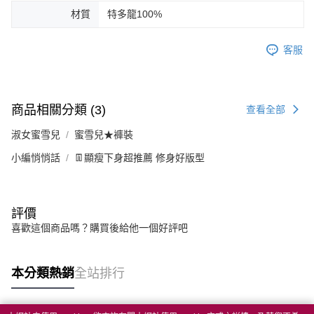
材質
特多龍100%
客服
商品相關分類 (3)
查看全部
淑女蜜雪兒
蜜雪兒★褲裝
小編悄悄話
👖顯瘦下身超推薦 修身好版型
評價
喜歡這個商品嗎？購買後給他一個好評吧
本分類熱銷
全站排行