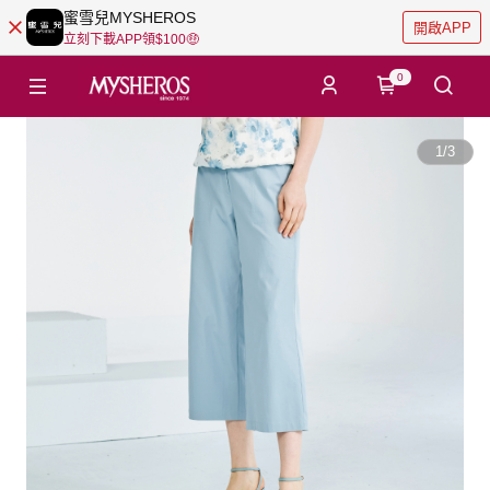
蜜雪兒MYSHEROS
開啟APP
立刻下載APP領$100🤑
0
1
/
3