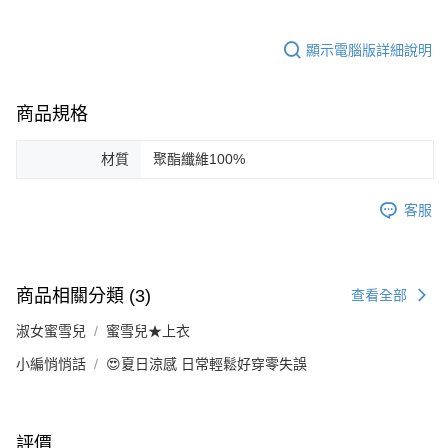
顯示電腦版詳細說明
商品規格
材質
聚酯纖維100%
客服
商品相關分類 (3)
查看全部
淑女蜜雪兒
蜜雪兒★上衣
小編悄悄話
😍夏日涼感 日常輕鬆好穿零失誤
評價