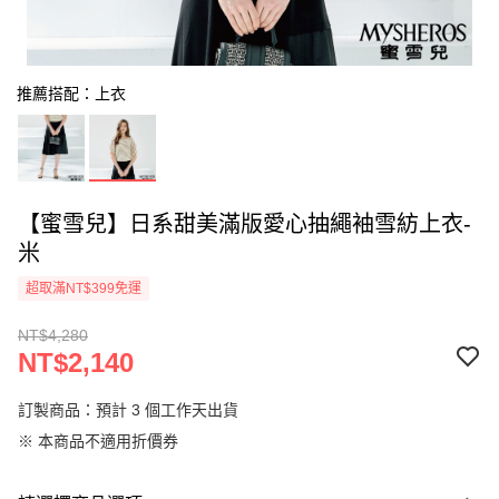
推薦搭配：上衣
【蜜雪兒】日系甜美滿版愛心抽繩袖雪紡上衣-
米
超取滿NT$399免運
NT$4,280
NT$2,140
訂製商品：預計 3 個工作天出貨
※ 本商品不適用折價券