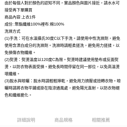
由於每個人對於顏色的認知不同，實品顏色與圖片接近，請水水可
台灣樂天信用卡公司
貨到付款
接受再下單購買
商品內容:上衣1件
運送方式
成份::聚酯纖維100%裡布:棉100%
洗滌方式
付款後全家取貨
(1)手洗：可在水溫攝氏30度C以下手洗。請使用中性洗滌劑，避免
每筆NT$80，滿NT$399(含以上)免運費
使用含漂白成分的洗滌劑。洗滌時請輕柔搓洗，避免用力搓揉，以
付款後7-11取貨
免損傷衣物纖維。
每筆NT$80，滿NT$888(含以上)免運費
(2)熨燙：熨燙溫度以120度C為限。熨燙時建議使用墊布或反面熨
燙，以防衣物表面受損。避免長時間停留在同一部位，以免高溫燙
宅配到府
壞纖維。
每筆NT$80，滿NT$888(含以上)免運費
(3)脫水與晾曬：脫水時請輕輕擰乾，避免用力擠壓或扭轉衣物。晾
貨到付款
曬時請將衣物平鋪或掛在陰涼通風處，避免陽光直射，以防衣物褪
每筆NT$80，滿NT$888(含以上)免運費
色和纖維脆化。
詳細說明
商品規格
相關推薦