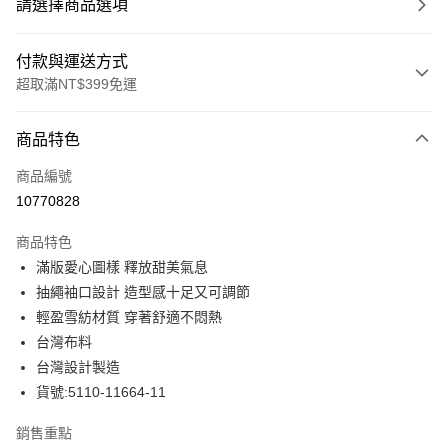
請選擇商品選項
付款與運送方式
超取滿NT$399免運
付款方式
商品特色
信用卡一次付款
商品編號
信用卡分期付款
10770828
3 期 0 利率 每期
NT$713
21家銀行
商品特色
合作金庫商業銀行
第一商業銀行
LINE Pay
滿版愛心圖樣 釋放甜美氣息
華南商業銀行
彰化商業銀行
抽繩袖口設計 造型感十足又可調節
Apple Pay
上海商業儲蓄銀行
台北富邦商業銀行
國泰世華商業銀行
兆豐國際商業銀行
輕盈雪紡材質 穿著舒適不悶熱
街口支付
臺灣中小企業銀行
台中商業銀行
台灣布料
匯豐（台灣）商業銀行
華泰商業銀行
台灣設計製造
悠遊付
聯邦商業銀行
遠東國際商業銀行
貨號:5110-11664-11
元大商業銀行
永豐商業銀行
全盈+PAY
玉山商業銀行
星展（台灣）商業銀行
銷售重點
台新國際商業銀行
中國信託商業銀行
ATM付款