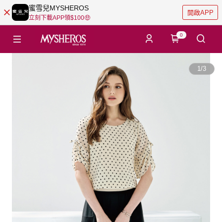
蜜雪兒MYSHEROS
開啟APP
立刻下載APP領$100🤑
0
1
/
3