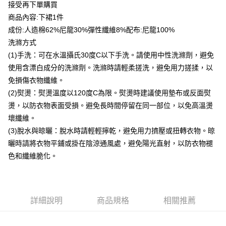
貨到付款
接受再下單購買
商品內容:下裙1件
運送方式
成份:人造棉62%尼龍30%彈性纖維8%配布:尼龍100%
洗滌方式
付款後全家取貨
(1)手洗：可在水溫攝氏30度C以下手洗。請使用中性洗滌劑，避免
每筆NT$80，滿NT$399(含以上)免運費
使用含漂白成分的洗滌劑。洗滌時請輕柔搓洗，避免用力搓揉，以
付款後7-11取貨
免損傷衣物纖維。
每筆NT$80，滿NT$888(含以上)免運費
(2)熨燙：熨燙溫度以120度C為限。熨燙時建議使用墊布或反面熨
燙，以防衣物表面受損。避免長時間停留在同一部位，以免高溫燙
宅配到府
壞纖維。
每筆NT$80，滿NT$888(含以上)免運費
(3)脫水與晾曬：脫水時請輕輕擰乾，避免用力擠壓或扭轉衣物。晾
貨到付款
曬時請將衣物平鋪或掛在陰涼通風處，避免陽光直射，以防衣物褪
每筆NT$80，滿NT$888(含以上)免運費
色和纖維脆化。
詳細說明
商品規格
相關推薦