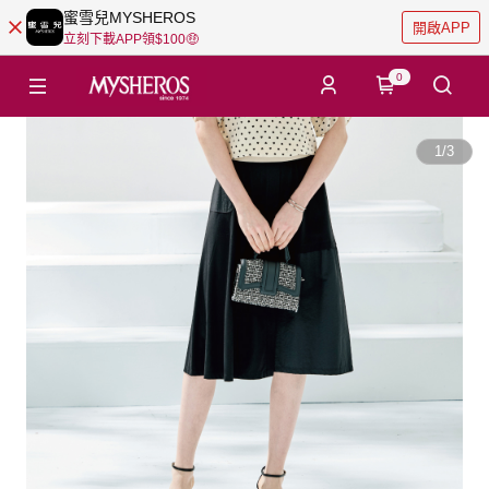
蜜雪兒MYSHEROS
開啟APP
立刻下載APP領$100🤑
0
1
/
3