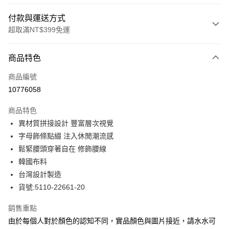
付款與運送方式
超取滿NT$399免運
付款方式
商品特色
信用卡一次付款
商品編號
信用卡分期付款
10776058
3 期 0 利率 每期
NT$730
21家銀行
商品特色
合作金庫商業銀行
第一商業銀行
LINE Pay
異材質拼接設計 豐富層次視覺
華南商業銀行
彰化商業銀行
字母飾條點綴 注入休閒潮流感
Apple Pay
上海商業儲蓄銀行
台北富邦商業銀行
國泰世華商業銀行
兆豐國際商業銀行
鬆緊腰頭穿著自在 修飾腰線
街口支付
臺灣中小企業銀行
台中商業銀行
韓國布料
匯豐（台灣）商業銀行
華泰商業銀行
台灣設計製造
悠遊付
聯邦商業銀行
遠東國際商業銀行
貨號:5110-22661-20
元大商業銀行
永豐商業銀行
全盈+PAY
玉山商業銀行
星展（台灣）商業銀行
銷售重點
台新國際商業銀行
中國信託商業銀行
ATM付款
由於每個人對於顏色的認知不同，實品顏色與圖片接近，請水水可
台灣樂天信用卡公司