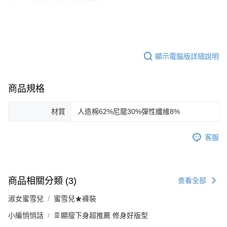
顯示電腦版詳細說明
商品規格
材質
人造棉62%尼龍30%彈性纖維8%
客服
商品相關分類 (3)
查看全部
淑女蜜雪兒
蜜雪兒★褲裝
小編悄悄話
👖顯瘦下身超推薦 修身好版型