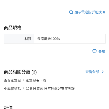
顯示電腦版詳細說明
商品規格
材質
聚酯纖維100%
客服
商品相關分類 (3)
查看全部
淑女蜜雪兒
蜜雪兒★上衣
小編悄悄話
😍夏日涼感 日常輕鬆好穿零失誤
評價