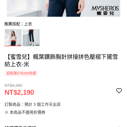
推薦搭配：上衣
【蜜雪兒】楓葉鑽飾胸針拼接拼色壓褶下擺雪
紡上衣-米
超取滿NT$399免運
NT$4,380
NT$2,190
訂製商品：預計 3 個工作天出貨
※ 本商品不適用折價券