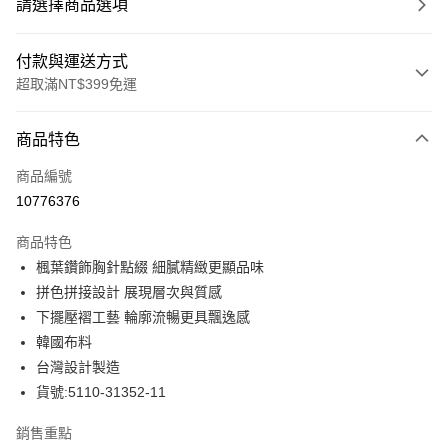
請選擇商品選項
付款與運送方式
超取滿NT$399免運
付款方式
商品特色
信用卡一次付款
商品編號
信用卡分期付款
10776376
3 期 0 利率 每期
NT$730
21家銀行
商品特色
合作金庫商業銀行
第一商業銀行
LINE Pay
楓葉鑽飾胸針點綴 細膩精緻更顯品味
華南商業銀行
彰化商業銀行
拼色拼接設計 展現層次與質感
Apple Pay
上海商業儲蓄銀行
台北富邦商業銀行
國泰世華商業銀行
兆豐國際商業銀行
下擺壓褶工藝 輪廓流暢更具飄逸感
街口支付
臺灣中小企業銀行
台中商業銀行
韓國布料
匯豐（台灣）商業銀行
華泰商業銀行
台灣設計製造
悠遊付
聯邦商業銀行
遠東國際商業銀行
貨號:5110-31352-11
元大商業銀行
永豐商業銀行
全盈+PAY
玉山商業銀行
星展（台灣）商業銀行
銷售重點
台新國際商業銀行
中國信託商業銀行
ATM付款