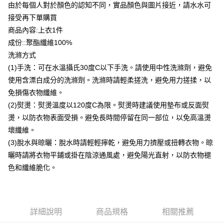
由於每個人對於顏色的認知不同，實品顏色與圖片接近，請水水可
台灣樂天信用卡公司
貨到付款
接受再下單購買
商品內容:上衣1件
運送方式
成份::聚酯纖維100%
洗滌方式
付款後全家取貨
(1)手洗：可在水溫攝氏30度C以下手洗。請使用中性洗滌劑，避免
每筆NT$80，滿NT$399(含以上)免運費
使用含漂白成分的洗滌劑。洗滌時請輕柔搓洗，避免用力搓揉，以
付款後7-11取貨
免損傷衣物纖維。
每筆NT$80，滿NT$888(含以上)免運費
(2)熨燙：熨燙溫度以120度C為限。熨燙時建議使用墊布或反面熨
燙，以防衣物表面受損。避免長時間停留在同一部位，以免高溫燙
宅配到府
壞纖維。
每筆NT$80，滿NT$888(含以上)免運費
(3)脫水與晾曬：脫水時請輕輕擰乾，避免用力擠壓或扭轉衣物。晾
貨到付款
曬時請將衣物平鋪或掛在陰涼通風處，避免陽光直射，以防衣物褪
每筆NT$80，滿NT$888(含以上)免運費
色和纖維脆化。
詳細說明
商品規格
相關推薦