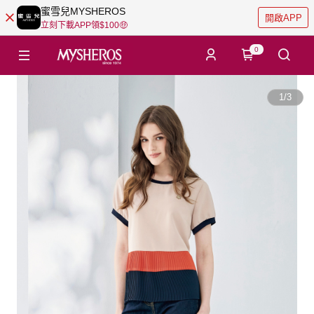
蜜雪兒MYSHEROS
開啟APP
立刻下載APP領$100🤑
0
1
/
3