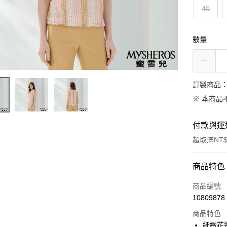
40
數量
訂製商品：
※ 本商品
付款與運
超取滿NT$
付款方式
商品特色
信用卡一
商品編號
10809878
信用卡分
商品特色
3 期 
細緻花