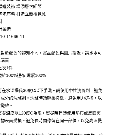
庫商業銀行
第一商業銀行
葉邊裝飾 增添層次細節
業銀行
彰化商業銀行
泡泡布料 打造立體視覺感
業儲蓄銀行
台北富邦商業銀行
料
華商業銀行
兆豐國際商業銀行
計製造
小企業銀行
台中商業銀行
10-11666-11
台灣）商業銀行
華泰商業銀行
業銀行
遠東國際商業銀行
業銀行
永豐商業銀行
人對於顏色的認知不同，實品顏色與圖片接近，請水水可
業銀行
星展（台灣）商業銀行
單購買
際商業銀行
中國信託商業銀行
上衣1件
天信用卡公司
維100%裡布:嫘縈100%
：可在水溫攝氏30度C以下手洗。請使用中性洗滌劑，避免
白成分的洗滌劑。洗滌時請輕柔搓洗，避免用力搓揉，以
家取貨
物纖維。
0，滿NT$399(含以上)免運費
：熨燙溫度以120度C為限。熨燙時建議使用墊布或反面熨
衣物表面受損。避免長時間停留在同一部位，以免高溫燙
1取貨
0，滿NT$888(含以上)免運費