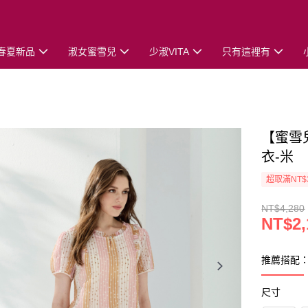
春夏新品
淑女蜜雪兒
少淑VITA
只有這裡有
【蜜雪
衣-米
超取滿NT$
NT$4,280
NT$2,
推薦搭配
尺寸