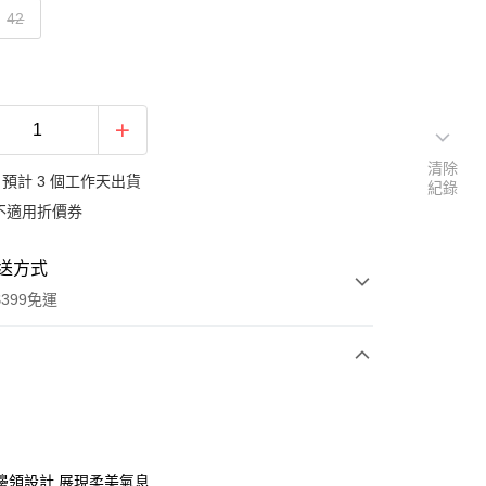
42
清除
預計 3 個工作天出貨
紀錄
不適用折價券
送方式
399免運
次付款
期付款
0 利率 每期
NT$713
21家銀行
邊領設計 展現柔美氣息