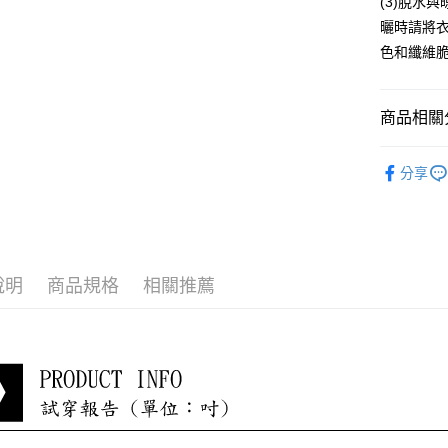
(3)脫水
宅配到府
曬時請將
色和纖維
每筆NT$8
貨到付款
商品相關分
每筆NT$8
淑女蜜雪
分享
小編悄悄
最新折扣
說明
商品規格
相關推薦