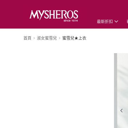
最新折扣
首頁
淑女蜜雪兒
蜜雪兒★上衣