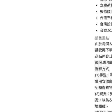
合作金
立體荷
LINE Pay
華南商
豎條紋
Apple Pay
上海商
台灣布
國泰世
台灣設
街口支付
臺灣中
貨號:51
匯豐（
悠遊付
聯邦商
銷售重點
元大商
全盈+PAY
由於每個
玉山商
接受再下
台新國
ATM付款
商品內容:
台灣樂
貨到付款
成份:聚酯纖
洗滌方式
(1)手洗
運送方式
使用含漂
付款後全
免損傷衣
每筆NT$8
(2)熨燙
燙，以防
付款後7-1
壞纖維。
每筆NT$8