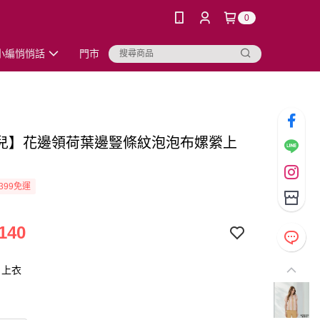
0
小編悄悄話
門市
兒】花邊領荷葉邊豎條紋泡泡布嫘縈上
399免運
140
：上衣