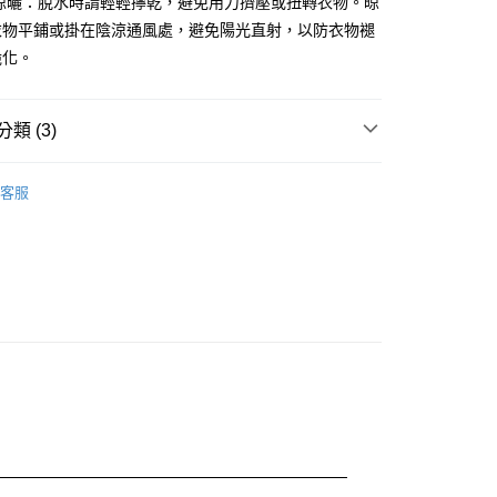
與晾曬：脫水時請輕輕擰乾，避免用力擠壓或扭轉衣物。晾
衣物平鋪或掛在陰涼通風處，避免陽光直射，以防衣物褪
脆化。
0，滿NT$888(含以上)免運費
類 (3)
0，滿NT$888(含以上)免運費
兒
蜜雪兒★上衣
客服
話
😍夏日涼感 日常輕鬆好穿零失誤
🔥首購族無痛包色！夏末熱銷出清 35 折起!