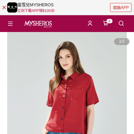
蜜雪兒MYSHEROS
開啟APP
立刻下載APP領$100🤑
0
1
/
3