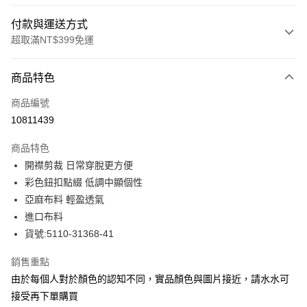
付款與運送方式
超取滿NT$399免運
付款方式
商品特色
信用卡一次付款
商品編號
信用卡分期付款
10811439
3 期 0 利率 每期
NT$730
21家銀行
商品特色
合作金庫商業銀行
第一商業銀行
LINE Pay
開襟剪裁 日常穿脫更方便
華南商業銀行
彰化商業銀行
彩色鈕扣點綴 低調中顯個性
Apple Pay
上海商業儲蓄銀行
台北富邦商業銀行
國泰世華商業銀行
兆豐國際商業銀行
亞麻布料 輕盈透氣
街口支付
臺灣中小企業銀行
台中商業銀行
進口布料
匯豐（台灣）商業銀行
華泰商業銀行
貨號:5110-31368-41
悠遊付
聯邦商業銀行
遠東國際商業銀行
元大商業銀行
永豐商業銀行
全盈+PAY
銷售重點
玉山商業銀行
星展（台灣）商業銀行
由於每個人對於顏色的認知不同，實品顏色與圖片接近，請水水可
台新國際商業銀行
中國信託商業銀行
ATM付款
接受再下單購買
台灣樂天信用卡公司