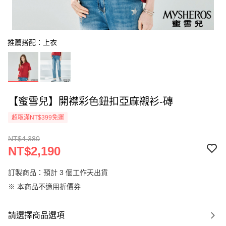
推薦搭配：上衣
【蜜雪兒】開襟彩色鈕扣亞麻襯衫-磚
超取滿NT$399免運
NT$4,380
NT$2,190
訂製商品：預計 3 個工作天出貨
※ 本商品不適用折價券
請選擇商品選項