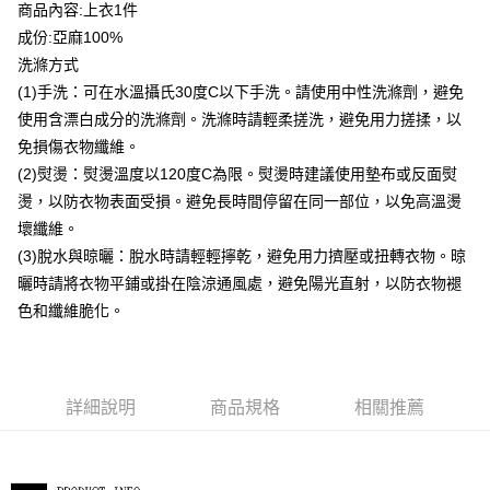
貨到付款
商品內容:上衣1件
成份:亞麻100%
運送方式
洗滌方式
(1)手洗：可在水溫攝氏30度C以下手洗。請使用中性洗滌劑，避免
付款後全家取貨
使用含漂白成分的洗滌劑。洗滌時請輕柔搓洗，避免用力搓揉，以
每筆NT$80，滿NT$399(含以上)免運費
免損傷衣物纖維。
付款後7-11取貨
(2)熨燙：熨燙溫度以120度C為限。熨燙時建議使用墊布或反面熨
每筆NT$80，滿NT$888(含以上)免運費
燙，以防衣物表面受損。避免長時間停留在同一部位，以免高溫燙
壞纖維。
宅配到府
(3)脫水與晾曬：脫水時請輕輕擰乾，避免用力擠壓或扭轉衣物。晾
每筆NT$80，滿NT$888(含以上)免運費
曬時請將衣物平鋪或掛在陰涼通風處，避免陽光直射，以防衣物褪
貨到付款
色和纖維脆化。
每筆NT$80，滿NT$888(含以上)免運費
詳細說明
商品規格
相關推薦