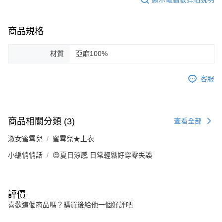
商品規格
材質
亞麻100%
客服
商品相關分類 (3)
查看全部
淑女蜜雪兒
蜜雪兒★上衣
小編悄悄話
😍夏日涼感 日常輕鬆好穿零失誤
評價
喜歡這個商品嗎？購買後給他一個好評吧