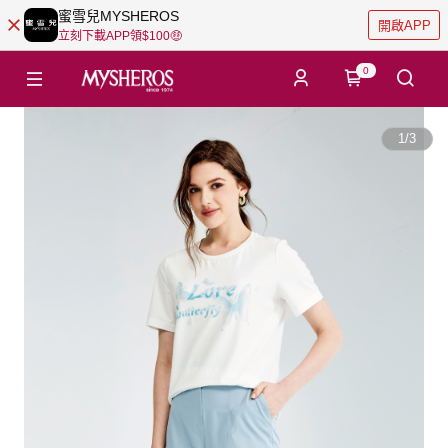
蜜雪兒MYSHEROS
開啟APP
立刻下載APP領$100🤑
0
1
/
3