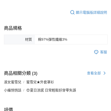
顯示電腦版詳細說明
商品規格
材質
棉97%彈性纖維3%
客服
商品相關分類 (3)
查看全部
淑女蜜雪兒
蜜雪兒★外套罩衫
小編悄悄話
😍夏日涼感 日常輕鬆好穿零失誤
評價