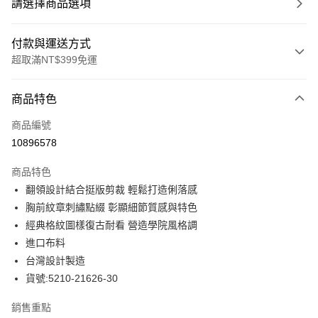
請選擇商品選項
付款與運送方式
超取滿NT$399免運
付款方式
商品特色
信用卡一次付款
商品編號
信用卡分期付款
10896578
3 期 0 利率 每期
NT$696
21家銀行
商品特色
合作金庫商業銀行
第一商業銀行
LINE Pay
翻領設計結合挺版剪裁 輕鬆打造俐落感
華南商業銀行
彰化商業銀行
胸前紋章刺繡點綴 彰顯細節質感與特色
Apple Pay
上海商業儲蓄銀行
台北富邦商業銀行
國泰世華商業銀行
兆豐國際商業銀行
經典格紋圖樣復古耐看 營造學院風格調
街口支付
臺灣中小企業銀行
台中商業銀行
進口布料
匯豐（台灣）商業銀行
華泰商業銀行
台灣設計製造
悠遊付
聯邦商業銀行
遠東國際商業銀行
貨號:5210-21626-30
元大商業銀行
永豐商業銀行
全盈+PAY
玉山商業銀行
星展（台灣）商業銀行
銷售重點
台新國際商業銀行
中國信託商業銀行
ATM付款