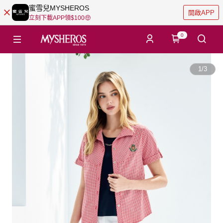
蜜雪兒MYSHEROS
開啟APP
立刻下載APP領$100🤑
0
1
/
3