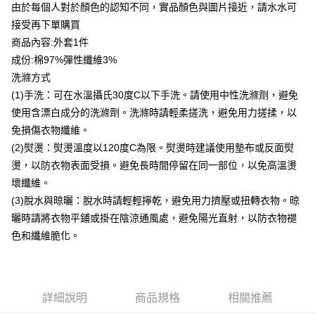
由於每個人對於顏色的認知不同，實品顏色與圖片接近，請水水可
台灣樂天信用卡公司
貨到付款
接受再下單購買
商品內容:外套1件
運送方式
成份:棉97%彈性纖維3%
洗滌方式
付款後全家取貨
(1)手洗：可在水溫攝氏30度C以下手洗。請使用中性洗滌劑，避免
每筆NT$80，滿NT$399(含以上)免運費
使用含漂白成分的洗滌劑。洗滌時請輕柔搓洗，避免用力搓揉，以
付款後7-11取貨
免損傷衣物纖維。
每筆NT$80，滿NT$888(含以上)免運費
(2)熨燙：熨燙溫度以120度C為限。熨燙時建議使用墊布或反面熨
燙，以防衣物表面受損。避免長時間停留在同一部位，以免高溫燙
宅配到府
壞纖維。
每筆NT$80，滿NT$888(含以上)免運費
(3)脫水與晾曬：脫水時請輕輕擰乾，避免用力擠壓或扭轉衣物。晾
貨到付款
曬時請將衣物平鋪或掛在陰涼通風處，避免陽光直射，以防衣物褪
每筆NT$80，滿NT$888(含以上)免運費
色和纖維脆化。
詳細說明
商品規格
相關推薦