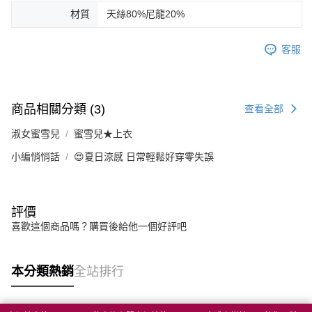
材質
天絲80%尼龍20%
客服
商品相關分類 (3)
查看全部
淑女蜜雪兒
蜜雪兒★上衣
小編悄悄話
😍夏日涼感 日常輕鬆好穿零失誤
評價
喜歡這個商品嗎？購買後給他一個好評吧
本分類熱銷
全站排行