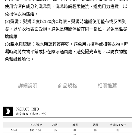
每筆NT$80，滿NT$399(含以上)免運費
使用含漂白成分的洗滌劑。洗滌時請輕柔搓洗，避免用力搓揉，以
付款後7-11取貨
免損傷衣物纖維。
每筆NT$80，滿NT$888(含以上)免運費
(2)熨燙：熨燙溫度以120度C為限。熨燙時建議使用墊布或反面熨
燙，以防衣物表面受損。避免長時間停留在同一部位，以免高溫燙
宅配到府
壞纖維。
每筆NT$80，滿NT$888(含以上)免運費
(3)脫水與晾曬：脫水時請輕輕擰乾，避免用力擠壓或扭轉衣物。晾
貨到付款
曬時請將衣物平鋪或掛在陰涼通風處，避免陽光直射，以防衣物褪
每筆NT$80，滿NT$888(含以上)免運費
色和纖維脆化。
詳細說明
商品規格
相關推薦