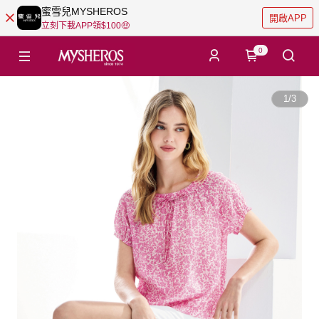
蜜雪兒MYSHEROS
開啟APP
立刻下載APP領$100🤑
0
1
/
3