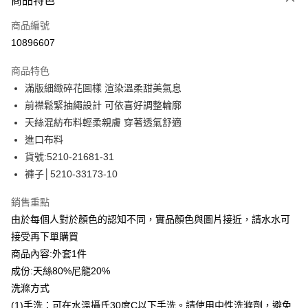
商品特色
信用卡一次付款
商品編號
信用卡分期付款
10896607
3 期 0 利率 每期
NT$596
21家銀行
商品特色
合作金庫商業銀行
第一商業銀行
LINE Pay
滿版細緻碎花圖樣 渲染溫柔甜美氣息
華南商業銀行
彰化商業銀行
前襟鬆緊抽繩設計 可依喜好調整輪廓
Apple Pay
上海商業儲蓄銀行
台北富邦商業銀行
國泰世華商業銀行
兆豐國際商業銀行
天絲混紡布料輕柔親膚 穿著透氣舒適
街口支付
臺灣中小企業銀行
台中商業銀行
進口布料
匯豐（台灣）商業銀行
華泰商業銀行
貨號:5210-21681-31
悠遊付
聯邦商業銀行
遠東國際商業銀行
褲子│5210-33173-10
元大商業銀行
永豐商業銀行
全盈+PAY
玉山商業銀行
星展（台灣）商業銀行
銷售重點
台新國際商業銀行
中國信託商業銀行
ATM付款
由於每個人對於顏色的認知不同，實品顏色與圖片接近，請水水可
台灣樂天信用卡公司
貨到付款
接受再下單購買
商品內容:外套1件
運送方式
成份:天絲80%尼龍20%
洗滌方式
付款後全家取貨
(1)手洗：可在水溫攝氏30度C以下手洗。請使用中性洗滌劑，避免