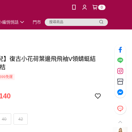
0
小編悄悄話
門市
兒】復古小花荷葉邊飛飛袖V領蜻蜓結
粉桔
399免運
140
40
42