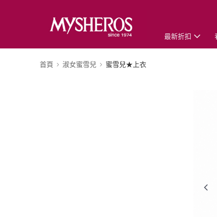
最新折扣
首頁
淑女蜜雪兒
蜜雪兒★上衣