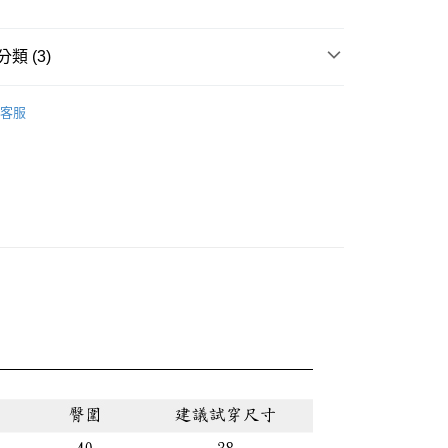
類 (3)
0，滿NT$888(含以上)免運費
兒
蜜雪兒★上衣
客服
話
😍夏日涼感 日常輕鬆好穿零失誤
🔥首購族無痛包色！夏末熱銷出清 35 折起!