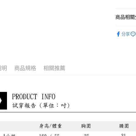
貨到付款
商品相關分
每筆NT$8
淑女蜜雪
分享
小編悄悄
最新折扣
說明
商品規格
相關推薦