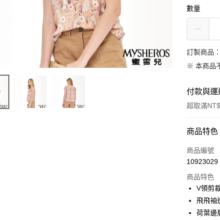
數量
訂製商品：
※ 本商品
付款與運
超取滿NT$
付款方式
商品特色
信用卡一
商品編號
10923029
信用卡分
商品特色
3 期 
V領剪
合作金
飛飛袖
LINE Pay
華南商
荷葉邊
Apple Pay
上海商