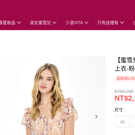
春夏新品
淑女蜜雪兒
少淑VITA
只有這裡有
【蜜雪
上衣-
超取滿NT$
NT$4,280
NT$2,
尺寸
38