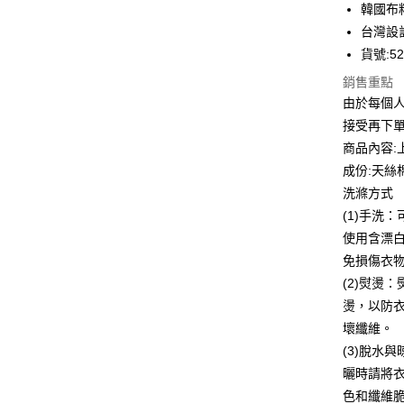
韓國布
國泰世
台灣設
街口支付
臺灣中
貨號:52
匯豐（
悠遊付
聯邦商
銷售重點
元大商
全盈+PAY
由於每個
玉山商
接受再下
台新國
ATM付款
商品內容:
台灣樂
貨到付款
成份:天絲
洗滌方式
(1)手洗
運送方式
使用含漂
付款後全
免損傷衣
每筆NT$8
(2)熨燙
燙，以防
付款後7-1
壞纖維。
每筆NT$8
(3)脫水
宅配到府
曬時請將
色和纖維
每筆NT$8