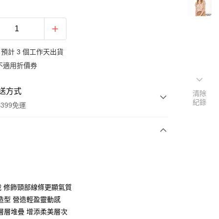
預計 3 個工作天出貨
不適用折價券
送方式
清除
紀錄
399免運
次付款
期付款
0 利率 每期
NT$713
21家銀行
裁 修飾頸部線條更顯氣質
庫商業銀行
第一商業銀行
造型 營造輕盈靈動感
業銀行
彰化商業銀行
層層堆疊 增添柔美層次
業儲蓄銀行
台北富邦商業銀行