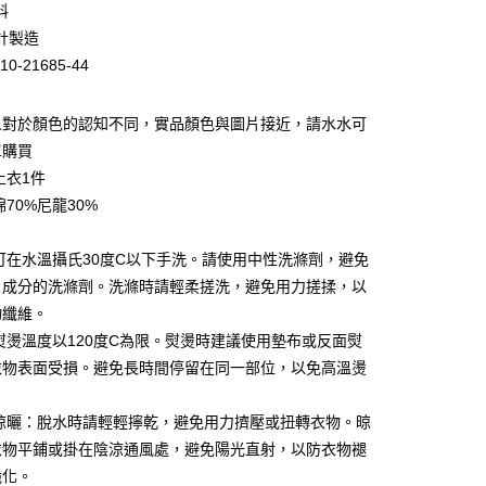
料
華商業銀行
兆豐國際商業銀行
計製造
小企業銀行
台中商業銀行
10-21685-44
台灣）商業銀行
華泰商業銀行
業銀行
遠東國際商業銀行
業銀行
永豐商業銀行
人對於顏色的認知不同，實品顏色與圖片接近，請水水可
業銀行
星展（台灣）商業銀行
單購買
際商業銀行
中國信託商業銀行
上衣1件
天信用卡公司
棉70%尼龍30%
：可在水溫攝氏30度C以下手洗。請使用中性洗滌劑，避免
白成分的洗滌劑。洗滌時請輕柔搓洗，避免用力搓揉，以
家取貨
物纖維。
0，滿NT$399(含以上)免運費
：熨燙溫度以120度C為限。熨燙時建議使用墊布或反面熨
衣物表面受損。避免長時間停留在同一部位，以免高溫燙
1取貨
0，滿NT$888(含以上)免運費
與晾曬：脫水時請輕輕擰乾，避免用力擠壓或扭轉衣物。晾
衣物平鋪或掛在陰涼通風處，避免陽光直射，以防衣物褪
脆化。
0，滿NT$888(含以上)免運費