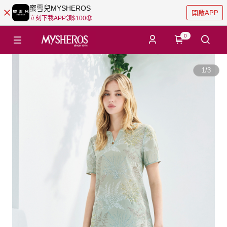
蜜雪兒MYSHEROS
開啟APP
立刻下載APP領$100🤑
0
1
/
3