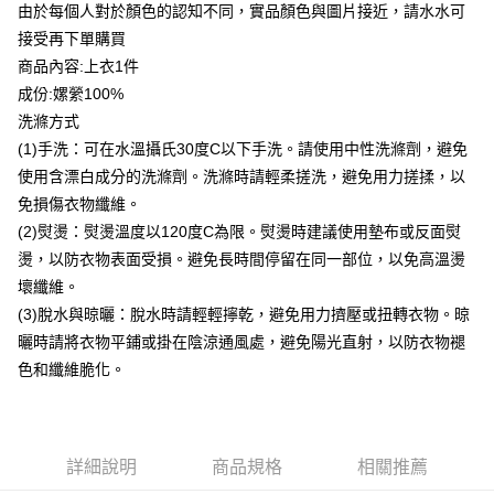
由於每個人對於顏色的認知不同，實品顏色與圖片接近，請水水可
台灣樂天信用卡公司
貨到付款
接受再下單購買
商品內容:上衣1件
運送方式
成份:嫘縈100%
洗滌方式
付款後全家取貨
(1)手洗：可在水溫攝氏30度C以下手洗。請使用中性洗滌劑，避免
每筆NT$80，滿NT$399(含以上)免運費
使用含漂白成分的洗滌劑。洗滌時請輕柔搓洗，避免用力搓揉，以
付款後7-11取貨
免損傷衣物纖維。
每筆NT$80，滿NT$888(含以上)免運費
(2)熨燙：熨燙溫度以120度C為限。熨燙時建議使用墊布或反面熨
燙，以防衣物表面受損。避免長時間停留在同一部位，以免高溫燙
宅配到府
壞纖維。
每筆NT$80，滿NT$888(含以上)免運費
(3)脫水與晾曬：脫水時請輕輕擰乾，避免用力擠壓或扭轉衣物。晾
貨到付款
曬時請將衣物平鋪或掛在陰涼通風處，避免陽光直射，以防衣物褪
每筆NT$80，滿NT$888(含以上)免運費
色和纖維脆化。
詳細說明
商品規格
相關推薦