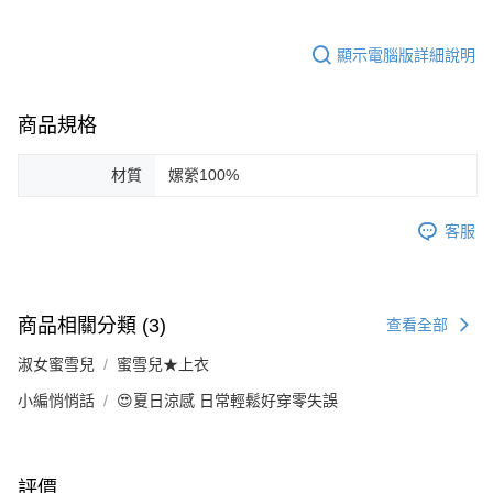
顯示電腦版詳細說明
商品規格
材質
嫘縈100%
客服
商品相關分類 (3)
查看全部
淑女蜜雪兒
蜜雪兒★上衣
小編悄悄話
😍夏日涼感 日常輕鬆好穿零失誤
評價