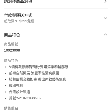
請選擇商品選項
付款與運送方式
超取滿NT$399免運
付款方式
商品特色
信用卡一次付款
商品編號
信用卡分期付款
10923098
3 期 0 利率 每期
NT$730
21家銀行
商品特色
合作金庫商業銀行
第一商業銀行
LINE Pay
V領剪裁修飾肩頸比例 增添柔和輪廓感
華南商業銀行
彰化商業銀行
前襟自然開展 流露率性清爽氛圍
Apple Pay
上海商業儲蓄銀行
台北富邦商業銀行
國泰世華商業銀行
兆豐國際商業銀行
枝葉圖樣交織如畫 帶出內斂藝術氣息
街口支付
臺灣中小企業銀行
台中商業銀行
韓國布料
匯豐（台灣）商業銀行
華泰商業銀行
台灣設計製造
悠遊付
聯邦商業銀行
遠東國際商業銀行
貨號:5210-21688-62
元大商業銀行
永豐商業銀行
全盈+PAY
玉山商業銀行
星展（台灣）商業銀行
銷售重點
台新國際商業銀行
中國信託商業銀行
ATM付款