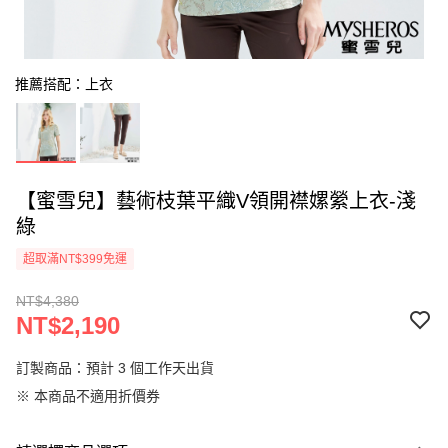
推薦搭配：上衣
【蜜雪兒】藝術枝葉平織V領開襟嫘縈上衣-淺
綠
超取滿NT$399免運
NT$4,380
NT$2,190
訂製商品：預計 3 個工作天出貨
※ 本商品不適用折價券