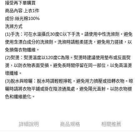
貨到付款
接受再下單購買
商品內容:上衣1件
運送方式
成份:絲光棉100%
洗滌方式
付款後全家取貨
(1)手洗：可在水溫攝氏30度C以下手洗。請使用中性洗滌劑，避免
每筆NT$80，滿NT$399(含以上)免運費
使用含漂白成分的洗滌劑。洗滌時請輕柔搓洗，避免用力搓揉，以
付款後7-11取貨
免損傷衣物纖維。
每筆NT$80，滿NT$888(含以上)免運費
(2)熨燙：熨燙溫度以120度C為限。熨燙時建議使用墊布或反面熨
燙，以防衣物表面受損。避免長時間停留在同一部位，以免高溫燙
宅配到府
壞纖維。
每筆NT$80，滿NT$888(含以上)免運費
(3)脫水與晾曬：脫水時請輕輕擰乾，避免用力擠壓或扭轉衣物。晾
貨到付款
曬時請將衣物平鋪或掛在陰涼通風處，避免陽光直射，以防衣物褪
每筆NT$80，滿NT$888(含以上)免運費
色和纖維脆化。
詳細說明
商品規格
相關推薦