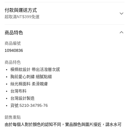
付款與運送方式
超取滿NT$399免運
付款方式
商品特色
信用卡一次付款
商品編號
信用卡分期付款
10940836
3 期 0 利率 每期
NT$646
21家銀行
商品特色
合作金庫商業銀行
第一商業銀行
LINE Pay
橫條紋設計 帶出活潑層次感
華南商業銀行
彰化商業銀行
胸前愛心刺繡 細膩點綴
Apple Pay
上海商業儲蓄銀行
台北富邦商業銀行
國泰世華商業銀行
兆豐國際商業銀行
絲光棉面料 柔滑親膚
街口支付
臺灣中小企業銀行
台中商業銀行
台灣布料
匯豐（台灣）商業銀行
華泰商業銀行
台灣設計製造
悠遊付
聯邦商業銀行
遠東國際商業銀行
貨號:5210-34795-76
元大商業銀行
永豐商業銀行
全盈+PAY
玉山商業銀行
星展（台灣）商業銀行
銷售重點
台新國際商業銀行
中國信託商業銀行
ATM付款
由於每個人對於顏色的認知不同，實品顏色與圖片接近，請水水可
台灣樂天信用卡公司