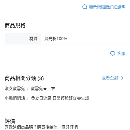
顯示電腦版詳細說明
商品規格
材質
絲光棉100%
客服
商品相關分類 (3)
查看全部
淑女蜜雪兒
蜜雪兒★上衣
小編悄悄話
😍夏日涼感 日常輕鬆好穿零失誤
評價
喜歡這個商品嗎？購買後給他一個好評吧