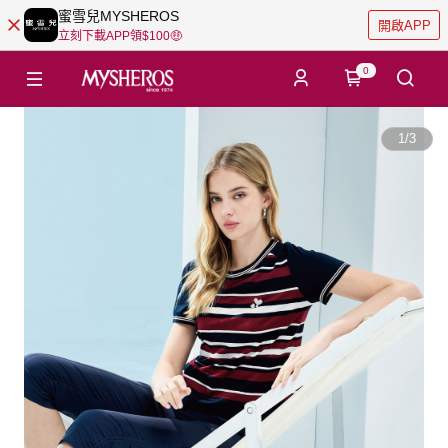
蜜雪兒MYSHEROS
開啟APP
立刻下載APP領$100🤑
0
1
/
3