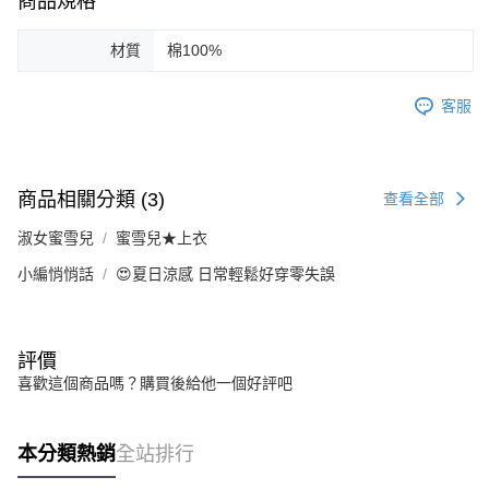
商品規格
材質
棉100%
客服
商品相關分類 (3)
查看全部
淑女蜜雪兒
蜜雪兒★上衣
小編悄悄話
😍夏日涼感 日常輕鬆好穿零失誤
評價
喜歡這個商品嗎？購買後給他一個好評吧
本分類熱銷
全站排行