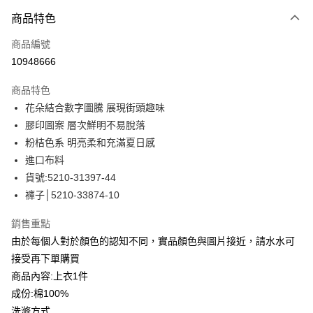
付款方式
商品特色
信用卡一次付款
商品編號
信用卡分期付款
10948666
3 期 0 利率 每期
NT$563
21家銀行
商品特色
合作金庫商業銀行
第一商業銀行
LINE Pay
花朵結合數字圖騰 展現街頭趣味
華南商業銀行
彰化商業銀行
膠印圖案 層次鮮明不易脫落
Apple Pay
上海商業儲蓄銀行
台北富邦商業銀行
國泰世華商業銀行
兆豐國際商業銀行
粉桔色系 明亮柔和充滿夏日感
街口支付
臺灣中小企業銀行
台中商業銀行
進口布料
匯豐（台灣）商業銀行
華泰商業銀行
貨號:5210-31397-44
悠遊付
聯邦商業銀行
遠東國際商業銀行
褲子│5210-33874-10
元大商業銀行
永豐商業銀行
全盈+PAY
玉山商業銀行
星展（台灣）商業銀行
銷售重點
台新國際商業銀行
中國信託商業銀行
ATM付款
由於每個人對於顏色的認知不同，實品顏色與圖片接近，請水水可
台灣樂天信用卡公司
貨到付款
接受再下單購買
商品內容:上衣1件
運送方式
成份:棉100%
洗滌方式