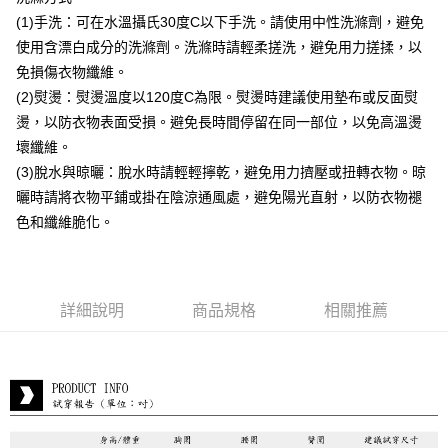
付款後全家取貨
(1)手洗：可在水溫攝氏30度C以下手洗。請使用中性洗滌劑，避免
每筆NT$80，滿NT$399(含以上)免運費
使用含漂白成分的洗滌劑。洗滌時請輕柔搓洗，避免用力搓揉，以
付款後7-11取貨
免損傷衣物纖維。
每筆NT$80，滿NT$888(含以上)免運費
(2)熨燙：熨燙溫度以120度C為限。熨燙時建議使用墊布或反面熨
燙，以防衣物表面受損。避免長時間停留在同一部位，以免高溫燙
宅配到府
壞纖維。
每筆NT$80，滿NT$888(含以上)免運費
(3)脫水與晾曬：脫水時請輕輕擰乾，避免用力擠壓或扭轉衣物。晾
貨到付款
曬時請將衣物平鋪或掛在陰涼通風處，避免陽光直射，以防衣物褪
每筆NT$80，滿NT$888(含以上)免運費
色和纖維脆化。
詳細說明
商品規格
相關推薦