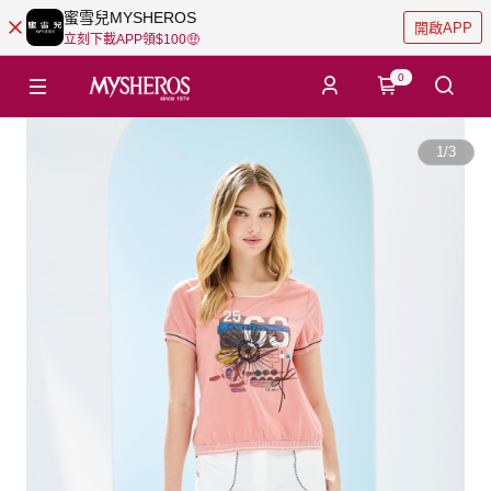
蜜雪兒MYSHEROS
開啟APP
立刻下載APP領$100🤑
0
1
/
3