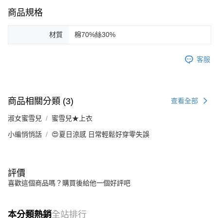
商品規格
材質
棉70%絲30%
客服
商品相關分類 (3)
查看全部
淑女蜜雪兒
蜜雪兒★上衣
小編悄悄話
😍夏日涼感 日常輕鬆好穿零失誤
評價
喜歡這個商品嗎？購買後給他一個好評吧
本分類熱銷
全站排行