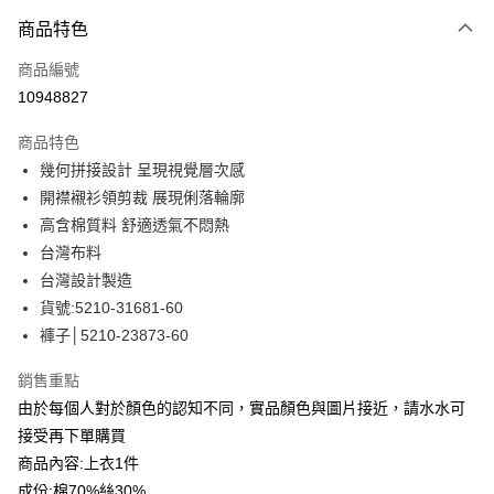
付款方式
商品特色
信用卡一次付款
商品編號
信用卡分期付款
10948827
3 期 0 利率 每期
NT$746
21家銀行
商品特色
合作金庫商業銀行
第一商業銀行
LINE Pay
幾何拼接設計 呈現視覺層次感
華南商業銀行
彰化商業銀行
開襟襯衫領剪裁 展現俐落輪廓
Apple Pay
上海商業儲蓄銀行
台北富邦商業銀行
國泰世華商業銀行
兆豐國際商業銀行
高含棉質料 舒適透氣不悶熱
街口支付
臺灣中小企業銀行
台中商業銀行
台灣布料
匯豐（台灣）商業銀行
華泰商業銀行
台灣設計製造
悠遊付
聯邦商業銀行
遠東國際商業銀行
貨號:5210-31681-60
元大商業銀行
永豐商業銀行
全盈+PAY
褲子│5210-23873-60
玉山商業銀行
星展（台灣）商業銀行
台新國際商業銀行
中國信託商業銀行
ATM付款
銷售重點
台灣樂天信用卡公司
貨到付款
由於每個人對於顏色的認知不同，實品顏色與圖片接近，請水水可
接受再下單購買
運送方式
商品內容:上衣1件
成份:棉70%絲30%