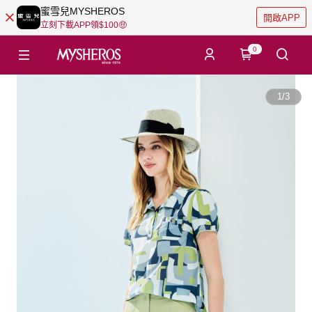
蜜雪兒MYSHEROS
開啟APP
立刻下載APP領$100🤑
0
1
/
3