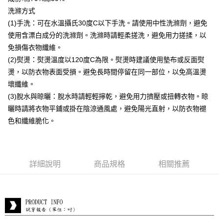
付款後全家取貨
洗滌方式
每筆NT$80，滿NT$399(含以上)免運費
(1)手洗：可在水溫攝氏30度C以下手洗。請使用中性洗滌劑，避免
付款後7-11取貨
使用含漂白成分的洗滌劑。洗滌時請輕柔搓洗，避免用力搓揉，以
每筆NT$80，滿NT$888(含以上)免運費
免損傷衣物纖維。
(2)熨燙：熨燙溫度以120度C為限。熨燙時建議使用墊布或反面熨
宅配到府
燙，以防衣物表面受損。避免長時間停留在同一部位，以免高溫燙
每筆NT$80，滿NT$888(含以上)免運費
壞纖維。
貨到付款
(3)脫水與晾曬：脫水時請輕輕擰乾，避免用力擠壓或扭轉衣物。晾
每筆NT$80，滿NT$888(含以上)免運費
曬時請將衣物平鋪或掛在陰涼通風處，避免陽光直射，以防衣物褪
色和纖維脆化。
詳細說明
商品規格
相關推薦