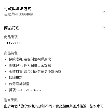
付款與運送方式
超取滿NT$399免運
付款方式
商品特色
信用卡一次付款
商品編號
信用卡分期付款
10956808
3 期 0 利率 每期
NT$713
21家銀行
商品特色
合作金庫商業銀行
第一商業銀行
LINE Pay
條紋底襯 展現俐落視覺層次
華南商業銀行
彰化商業銀行
趣味包包印花 點綴日常穿搭
Apple Pay
上海商業儲蓄銀行
台北富邦商業銀行
國泰世華商業銀行
兆豐國際商業銀行
柔軟材質 結合俐落剪裁更添舒適感
街口支付
臺灣中小企業銀行
台中商業銀行
韓國布料
匯豐（台灣）商業銀行
華泰商業銀行
台灣設計製造
悠遊付
聯邦商業銀行
遠東國際商業銀行
貨號:5210-21694-76
元大商業銀行
永豐商業銀行
全盈+PAY
玉山商業銀行
星展（台灣）商業銀行
銷售重點
台新國際商業銀行
中國信託商業銀行
ATM付款
由於每個人對於顏色的認知不同，實品顏色與圖片接近，請水水可
台灣樂天信用卡公司