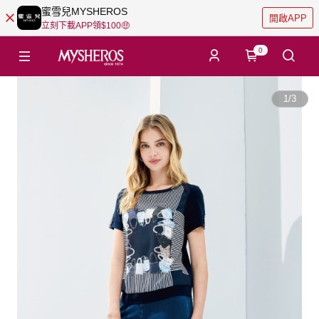
蜜雪兒MYSHEROS
開啟APP
立刻下載APP領$100🤑
0
1
/
3