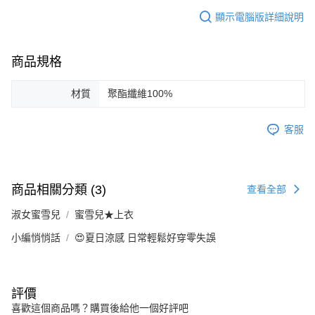
顯示電腦版詳細說明
商品規格
材質
聚酯纖維100%
客服
商品相關分類 (3)
查看全部
淑女蜜雪兒
蜜雪兒★上衣
小編悄悄話
😍夏日涼感 日常輕鬆好穿零失誤
評價
喜歡這個商品嗎？購買後給他一個好評吧