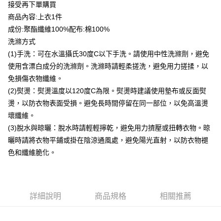
貨到付款
接受再下單購買
商品內容:上衣1件
運送方式
成份:聚酯纖維100%配布:棉100%
洗滌方式
付款後全家取貨
(1)手洗：可在水溫攝氏30度C以下手洗。請使用中性洗滌劑，避免
每筆NT$80，滿NT$399(含以上)免運費
使用含漂白成分的洗滌劑。洗滌時請輕柔搓洗，避免用力搓揉，以
付款後7-11取貨
免損傷衣物纖維。
每筆NT$80，滿NT$888(含以上)免運費
(2)熨燙：熨燙溫度以120度C為限。熨燙時建議使用墊布或反面熨
燙，以防衣物表面受損。避免長時間停留在同一部位，以免高溫燙
宅配到府
壞纖維。
每筆NT$80，滿NT$888(含以上)免運費
(3)脫水與晾曬：脫水時請輕輕擰乾，避免用力擠壓或扭轉衣物。晾
貨到付款
曬時請將衣物平鋪或掛在陰涼通風處，避免陽光直射，以防衣物褪
每筆NT$80，滿NT$888(含以上)免運費
色和纖維脆化。
詳細說明
商品規格
相關推薦