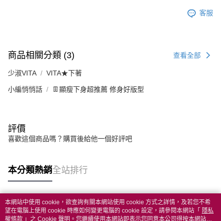
客服
商品相關分類 (3)
查看全部
少淑VITA
VITA★下著
小編悄悄話
👖顯瘦下身超推薦 修身好版型
評價
喜歡這個商品嗎？購買後給他一個好評吧
本分類熱銷
全站排行
本網站中使用 cookie，欲查詢有關本網站使用 cookie 方式之詳情，及若您不希
熱門標籤
望在電腦上使用 cookie 時應如何變更電腦的 cookie 設定，請參閱本網站「
隱私
權條款
」之 Cookie 聲明。您繼續使用本網站即表示您同意本公司得按本網站使