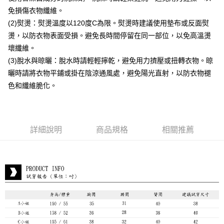
付款後7-11取貨
免損傷衣物纖維。
每筆NT$80，滿NT$888(含以上)免運費
(2)熨燙：熨燙溫度以120度C為限。熨燙時建議使用墊布或反面熨
燙，以防衣物表面受損。避免長時間停留在同一部位，以免高溫燙
宅配到府
壞纖維。
每筆NT$80，滿NT$888(含以上)免運費
(3)脫水與晾曬：脫水時請輕輕擰乾，避免用力擠壓或扭轉衣物。晾
貨到付款
曬時請將衣物平鋪或掛在陰涼通風處，避免陽光直射，以防衣物褪
每筆NT$80，滿NT$888(含以上)免運費
色和纖維脆化。
詳細說明
商品規格
相關推薦