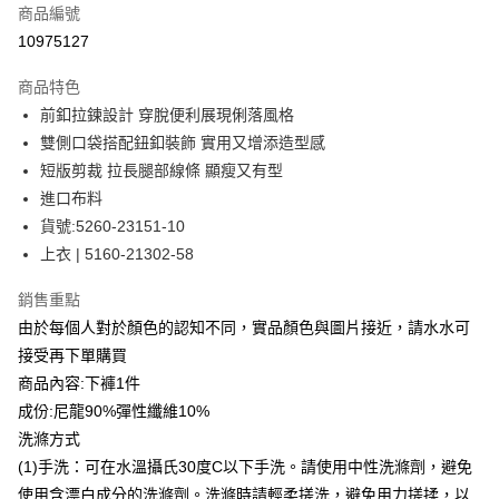
商品編號
信用卡分期付款
10975127
3 期 0 利率 每期
NT$496
21家銀行
商品特色
合作金庫商業銀行
第一商業銀行
LINE Pay
前釦拉鍊設計 穿脫便利展現俐落風格
華南商業銀行
彰化商業銀行
雙側口袋搭配鈕釦裝飾 實用又增添造型感
Apple Pay
上海商業儲蓄銀行
台北富邦商業銀行
國泰世華商業銀行
兆豐國際商業銀行
短版剪裁 拉長腿部線條 顯瘦又有型
街口支付
臺灣中小企業銀行
台中商業銀行
進口布料
匯豐（台灣）商業銀行
華泰商業銀行
貨號:5260-23151-10
悠遊付
聯邦商業銀行
遠東國際商業銀行
上衣 | 5160-21302-58
元大商業銀行
永豐商業銀行
全盈+PAY
玉山商業銀行
星展（台灣）商業銀行
銷售重點
台新國際商業銀行
中國信託商業銀行
ATM付款
由於每個人對於顏色的認知不同，實品顏色與圖片接近，請水水可
台灣樂天信用卡公司
貨到付款
接受再下單購買
商品內容:下褲1件
運送方式
成份:尼龍90%彈性纖維10%
洗滌方式
付款後全家取貨
(1)手洗：可在水溫攝氏30度C以下手洗。請使用中性洗滌劑，避免
每筆NT$80，滿NT$399(含以上)免運費
使用含漂白成分的洗滌劑。洗滌時請輕柔搓洗，避免用力搓揉，以