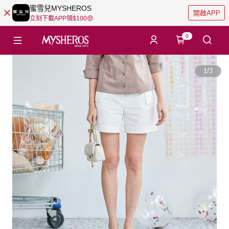
蜜雪兒MYSHEROS
開啟APP
立刻下載APP領$100🤑
0
1
/
3