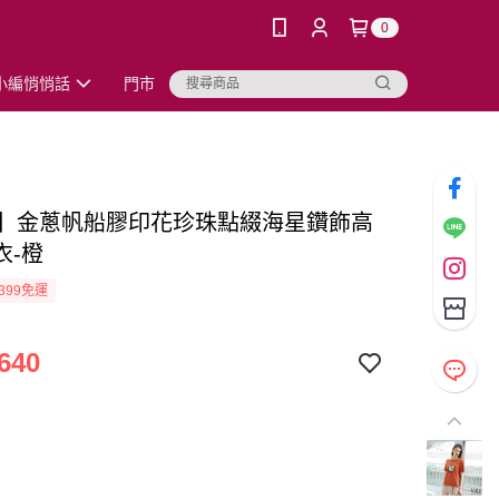
0
小編悄悄話
門市
TA】金蔥帆船膠印花珍珠點綴海星鑽飾高
衣-橙
399免運
640