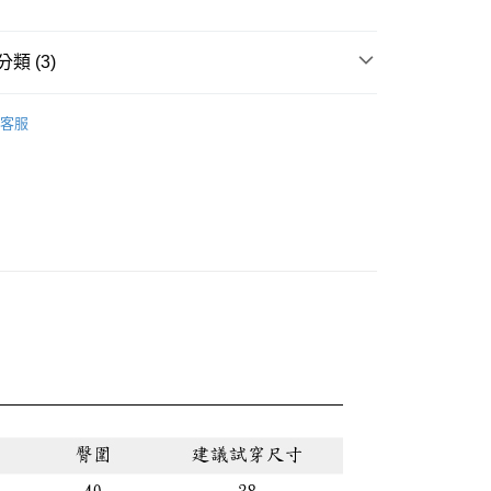
0，滿NT$888(含以上)免運費
類 (3)
VITA★上衣
客服
話
😍夏日涼感 日常輕鬆好穿零失誤
🔥首購族無痛包色！夏末熱銷出清 35 折起!