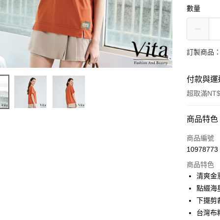
數量
訂製商品：
付款與運
超取滿NT$
付款方式
商品特色
信用卡一
商品編號
10978773
信用卡分
商品特色
3 期 
清爽金
合作金
點綴海
LINE Pay
華南商
下擺剪
Apple Pay
上海商
台灣布
國泰世