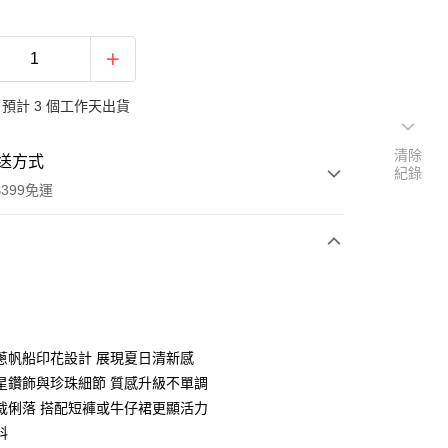
預計 3 個工作天出貨
清除
送方式
紀錄
399免運
次付款
期付款
0 利率 每期
NT$546
21家銀行
蔥帆船印花設計 展現夏日清新感
庫商業銀行
第一商業銀行
星鑽飾與珍珠細節 質感升級不單調
業銀行
彰化商業銀行
裁俐落 搭配短褲或牛仔裙更顯活力
業儲蓄銀行
台北富邦商業銀行
料
華商業銀行
兆豐國際商業銀行