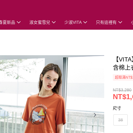
春夏新品
淑女蜜雪兒
少淑VITA
只有這裡有
【VI
含棉上
超取滿NT$
NT$3,280
NT$1,
尺寸
38