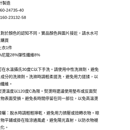
計製造
小企業銀行
台中商業銀行
60-24735-40
台灣）商業銀行
華泰商業銀行
業銀行
遠東國際商業銀行
160-23132-58
業銀行
永豐商業銀行
業銀行
星展（台灣）商業銀行
人對於顏色的認知不同，實品顏色與圖片接近，請水水可
際商業銀行
中國信託商業銀行
單購買
天信用卡公司
上衣1件
4%尼龍28%彈性纖維8%
：可在水溫攝氏30度C以下手洗。請使用中性洗滌劑，避免
家取貨
白成分的洗滌劑。洗滌時請輕柔搓洗，避免用力搓揉，以
0，滿NT$399(含以上)免運費
物纖維。
：熨燙溫度以120度C為限。熨燙時建議使用墊布或反面熨
1取貨
衣物表面受損。避免長時間停留在同一部位，以免高溫燙
0，滿NT$888(含以上)免運費
與晾曬：脫水時請輕輕擰乾，避免用力擠壓或扭轉衣物。晾
衣物平鋪或掛在陰涼通風處，避免陽光直射，以防衣物褪
0，滿NT$888(含以上)免運費
脆化。