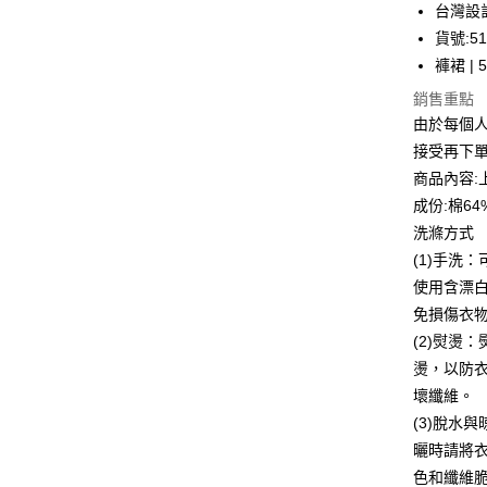
台灣設
街口支付
臺灣中
貨號:51
匯豐（
悠遊付
聯邦商
褲裙 | 5
元大商
全盈+PAY
銷售重點
玉山商
由於每個
台新國
ATM付款
接受再下
台灣樂
貨到付款
商品內容:
成份:棉6
洗滌方式
運送方式
(1)手洗
付款後全
使用含漂
每筆NT$8
免損傷衣
(2)熨燙
付款後7-1
燙，以防
每筆NT$8
壞纖維。
宅配到府
(3)脫水
曬時請將
每筆NT$8
色和纖維