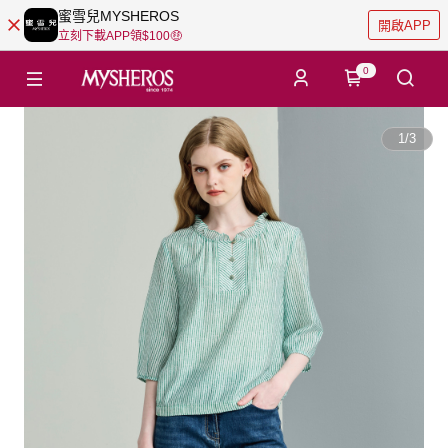
蜜雪兒MYSHEROS
開啟APP
立刻下載APP領$100🤑
0
1
/
3