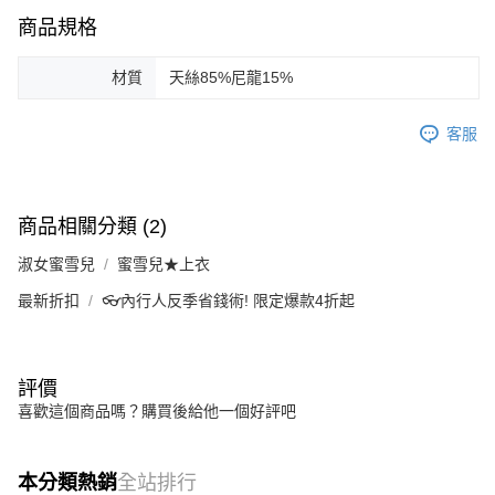
商品規格
材質
天絲85%尼龍15%
客服
商品相關分類 (2)
淑女蜜雪兒
蜜雪兒★上衣
最新折扣
👓內行人反季省錢術! 限定爆款4折起
評價
喜歡這個商品嗎？購買後給他一個好評吧
本分類熱銷
全站排行