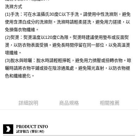
付款後全家取貨
洗滌方式
每筆NT$80，滿NT$399(含以上)免運費
(1)手洗：可在水溫攝氏30度C以下手洗。請使用中性洗滌劑，避免
付款後7-11取貨
使用含漂白成分的洗滌劑。洗滌時請輕柔搓洗，避免用力搓揉，以
每筆NT$80，滿NT$888(含以上)免運費
免損傷衣物纖維。
(2)熨燙：熨燙溫度以120度C為限。熨燙時建議使用墊布或反面熨
宅配到府
燙，以防衣物表面受損。避免長時間停留在同一部位，以免高溫燙
每筆NT$80，滿NT$888(含以上)免運費
壞纖維。
貨到付款
(3)脫水與晾曬：脫水時請輕輕擰乾，避免用力擠壓或扭轉衣物。晾
每筆NT$80，滿NT$888(含以上)免運費
曬時請將衣物平鋪或掛在陰涼通風處，避免陽光直射，以防衣物褪
色和纖維脆化。
詳細說明
商品規格
相關推薦