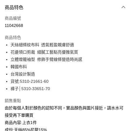
付款方式
商品特色
信用卡一次付款
商品編號
信用卡分期付款
11042668
3 期 0 利率 每期
NT$1,127
21家銀行
商品特色
合作金庫商業銀行
第一商業銀行
LINE Pay
天絲細條紋布料 透氣輕盈親膚舒適
華南商業銀行
彰化商業銀行
花邊領口剪裁 細膩工藝點亮優雅氣質
Apple Pay
上海商業儲蓄銀行
台北富邦商業銀行
國泰世華商業銀行
兆豐國際商業銀行
立體燈籠袖型 修飾手臂線條營造時尚感
街口支付
臺灣中小企業銀行
台中商業銀行
韓國布料
匯豐（台灣）商業銀行
華泰商業銀行
台灣設計製造
悠遊付
聯邦商業銀行
遠東國際商業銀行
貨號:5310-21661-60
元大商業銀行
永豐商業銀行
全盈+PAY
褲子│5310-33651-70
玉山商業銀行
星展（台灣）商業銀行
台新國際商業銀行
中國信託商業銀行
ATM付款
銷售重點
台灣樂天信用卡公司
貨到付款
由於每個人對於顏色的認知不同，實品顏色與圖片接近，請水水可
接受再下單購買
運送方式
商品內容:上衣1件
成份:天絲85%尼龍15%