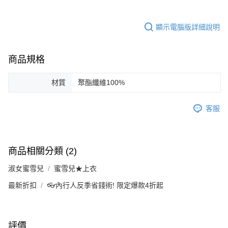
顯示電腦版詳細說明
商品規格
材質
聚酯纖維100%
客服
商品相關分類 (2)
淑女蜜雪兒
蜜雪兒★上衣
最新折扣
👓內行人反季省錢術! 限定爆款4折起
評價