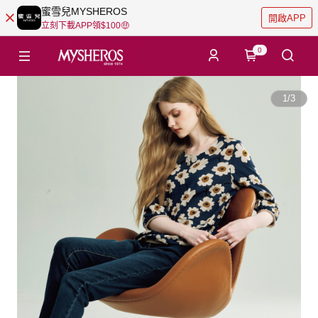
蜜雪兒MYSHEROS
開啟APP
立刻下載APP領$100🤑
0
1
/
3