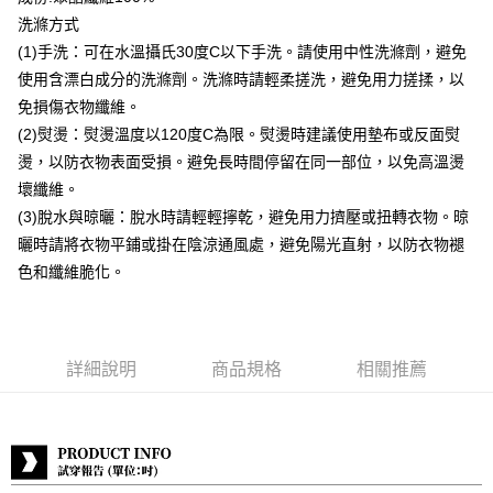
洗滌方式
付款後全家取貨
(1)手洗：可在水溫攝氏30度C以下手洗。請使用中性洗滌劑，避免
每筆NT$80，滿NT$399(含以上)免運費
使用含漂白成分的洗滌劑。洗滌時請輕柔搓洗，避免用力搓揉，以
付款後7-11取貨
免損傷衣物纖維。
每筆NT$80，滿NT$888(含以上)免運費
(2)熨燙：熨燙溫度以120度C為限。熨燙時建議使用墊布或反面熨
燙，以防衣物表面受損。避免長時間停留在同一部位，以免高溫燙
宅配到府
壞纖維。
每筆NT$80，滿NT$888(含以上)免運費
(3)脫水與晾曬：脫水時請輕輕擰乾，避免用力擠壓或扭轉衣物。晾
貨到付款
曬時請將衣物平鋪或掛在陰涼通風處，避免陽光直射，以防衣物褪
每筆NT$80，滿NT$888(含以上)免運費
色和纖維脆化。
詳細說明
商品規格
相關推薦