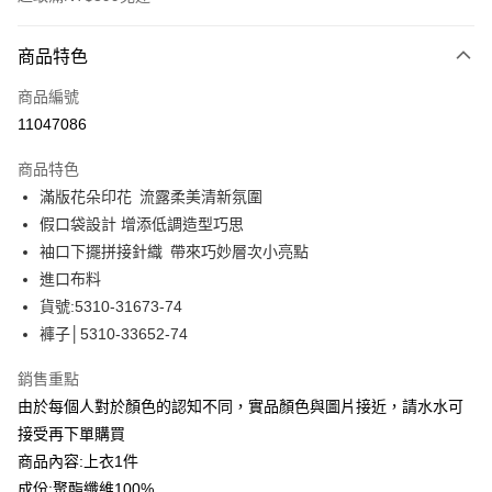
付款方式
商品特色
信用卡一次付款
商品編號
信用卡分期付款
11047086
3 期 0 利率 每期
NT$1,099
21家銀行
商品特色
合作金庫商業銀行
第一商業銀行
LINE Pay
滿版花朵印花 流露柔美清新氛圍
華南商業銀行
彰化商業銀行
假口袋設計 增添低調造型巧思
Apple Pay
上海商業儲蓄銀行
台北富邦商業銀行
國泰世華商業銀行
兆豐國際商業銀行
袖口下擺拼接針織 帶來巧妙層次小亮點
街口支付
臺灣中小企業銀行
台中商業銀行
進口布料
匯豐（台灣）商業銀行
華泰商業銀行
貨號:5310-31673-74
悠遊付
聯邦商業銀行
遠東國際商業銀行
褲子│5310-33652-74
元大商業銀行
永豐商業銀行
全盈+PAY
玉山商業銀行
星展（台灣）商業銀行
銷售重點
台新國際商業銀行
中國信託商業銀行
ATM付款
由於每個人對於顏色的認知不同，實品顏色與圖片接近，請水水可
台灣樂天信用卡公司
貨到付款
接受再下單購買
商品內容:上衣1件
運送方式
成份:聚酯纖維100%