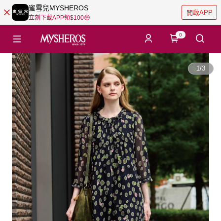
蜜雪兒MYSHEROS
開啟APP
立刻下載APP領$100🤑
0
1
/
3