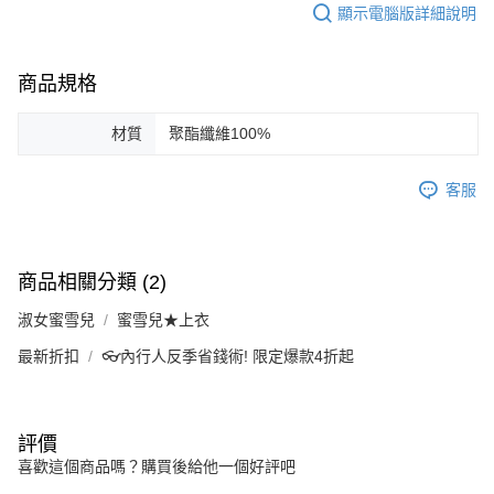
顯示電腦版詳細說明
商品規格
材質
聚酯纖維100%
客服
商品相關分類 (2)
淑女蜜雪兒
蜜雪兒★上衣
最新折扣
👓內行人反季省錢術! 限定爆款4折起
評價
喜歡這個商品嗎？購買後給他一個好評吧