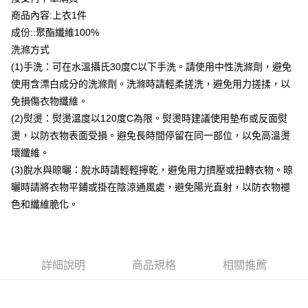
商品內容:上衣1件
付款後全家取貨
成份::聚酯纖維100%
每筆NT$80，滿NT$399(含以上)免運費
洗滌方式
付款後7-11取貨
(1)手洗：可在水溫攝氏30度C以下手洗。請使用中性洗滌劑，避免
每筆NT$80，滿NT$888(含以上)免運費
使用含漂白成分的洗滌劑。洗滌時請輕柔搓洗，避免用力搓揉，以
免損傷衣物纖維。
宅配到府
(2)熨燙：熨燙溫度以120度C為限。熨燙時建議使用墊布或反面熨
每筆NT$80，滿NT$888(含以上)免運費
燙，以防衣物表面受損。避免長時間停留在同一部位，以免高溫燙
貨到付款
壞纖維。
每筆NT$80，滿NT$888(含以上)免運費
(3)脫水與晾曬：脫水時請輕輕擰乾，避免用力擠壓或扭轉衣物。晾
曬時請將衣物平鋪或掛在陰涼通風處，避免陽光直射，以防衣物褪
色和纖維脆化。
詳細說明
商品規格
相關推薦