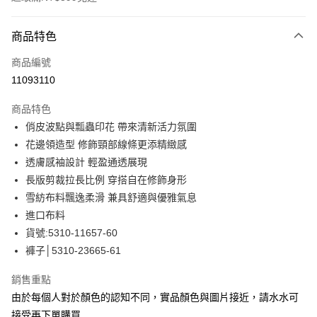
付款方式
商品特色
信用卡一次付款
商品編號
信用卡分期付款
11093110
3 期 0 利率 每期
NT$1,382
21家銀行
商品特色
合作金庫商業銀行
第一商業銀行
LINE Pay
俏皮波點與瓢蟲印花 帶來清新活力氛圍
華南商業銀行
彰化商業銀行
花邊領造型 修飾頸部線條更添精緻感
Apple Pay
上海商業儲蓄銀行
台北富邦商業銀行
國泰世華商業銀行
兆豐國際商業銀行
透膚感袖設計 輕盈通透展現
街口支付
臺灣中小企業銀行
台中商業銀行
長版剪裁拉長比例 穿搭自在修飾身形
匯豐（台灣）商業銀行
華泰商業銀行
雪紡布料飄逸柔滑 兼具舒適與優雅氣息
悠遊付
聯邦商業銀行
遠東國際商業銀行
進口布料
元大商業銀行
永豐商業銀行
全盈+PAY
貨號:5310-11657-60
玉山商業銀行
星展（台灣）商業銀行
褲子│5310-23665-61
台新國際商業銀行
中國信託商業銀行
ATM付款
台灣樂天信用卡公司
貨到付款
銷售重點
由於每個人對於顏色的認知不同，實品顏色與圖片接近，請水水可
運送方式
接受再下單購買