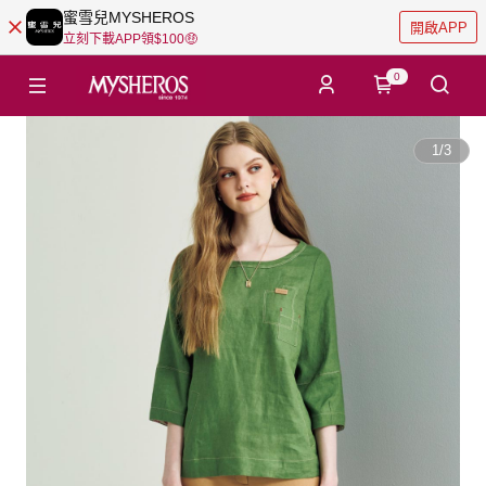
蜜雪兒MYSHEROS
開啟APP
立刻下載APP領$100🤑
0
1
/
3