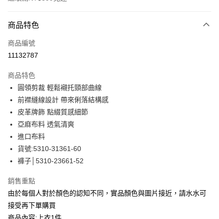
付款方式
商品特色
信用卡一次付款
商品編號
信用卡分期付款
11132787
3 期 0 利率 每期
NT$1,326
21家銀行
商品特色
合作金庫商業銀行
第一商業銀行
LINE Pay
圓領剪裁 輕鬆襯托頸部曲線
華南商業銀行
彰化商業銀行
前襟縫線設計 帶來俐落結構感
Apple Pay
上海商業儲蓄銀行
台北富邦商業銀行
國泰世華商業銀行
兆豐國際商業銀行
皮革牌飾 點綴質感細節
街口支付
臺灣中小企業銀行
台中商業銀行
亞麻布料 透氣清爽
匯豐（台灣）商業銀行
華泰商業銀行
進口布料
悠遊付
聯邦商業銀行
遠東國際商業銀行
貨號:5310-31361-60
元大商業銀行
永豐商業銀行
全盈+PAY
褲子│5310-23661-52
玉山商業銀行
星展（台灣）商業銀行
台新國際商業銀行
中國信託商業銀行
ATM付款
銷售重點
台灣樂天信用卡公司
貨到付款
由於每個人對於顏色的認知不同，實品顏色與圖片接近，請水水可
接受再下單購買
運送方式
商品內容:上衣1件