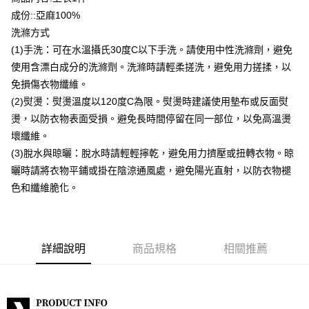
成份::亞麻100%
付款後全家取貨
洗滌方式
每筆NT$80，滿NT$399(含以上)免運費
(1)手洗：可在水溫攝氏30度C以下手洗。請使用中性洗滌劑，避免
付款後7-11取貨
使用含漂白成分的洗滌劑。洗滌時請輕柔搓洗，避免用力搓揉，以
每筆NT$80，滿NT$888(含以上)免運費
免損傷衣物纖維。
(2)熨燙：熨燙溫度以120度C為限。熨燙時建議使用墊布或反面熨
宅配到府
燙，以防衣物表面受損。避免長時間停留在同一部位，以免高溫燙
每筆NT$80，滿NT$888(含以上)免運費
壞纖維。
貨到付款
(3)脫水與晾曬：脫水時請輕輕擰乾，避免用力擠壓或扭轉衣物。晾
每筆NT$80，滿NT$888(含以上)免運費
曬時請將衣物平鋪或掛在陰涼通風處，避免陽光直射，以防衣物褪
色和纖維脆化。
詳細說明
商品規格
相關推薦