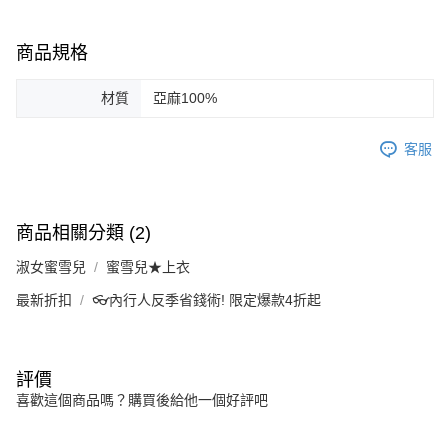
商品規格
材質
亞麻100%
客服
商品相關分類 (2)
淑女蜜雪兒
蜜雪兒★上衣
最新折扣
👓內行人反季省錢術! 限定爆款4折起
評價
喜歡這個商品嗎？購買後給他一個好評吧