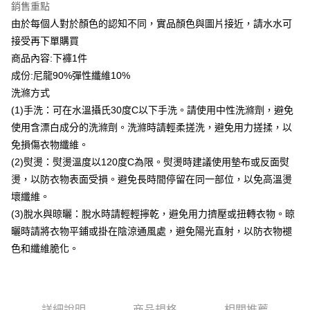
銷售重點
台灣樂天信用卡公司
貨到付款
由於每個人對於顏色的認知不同，實品顏色與圖片接近，請水水可
接受再下單購買
運送方式
商品內容:下褲1件
成份:尼龍90%彈性纖維10%
付款後全家取貨
洗滌方式
每筆NT$80，滿NT$399(含以上)免運費
(1)手洗：可在水溫攝氏30度C以下手洗。請使用中性洗滌劑，避免
付款後7-11取貨
使用含漂白成分的洗滌劑。洗滌時請輕柔搓洗，避免用力搓揉，以
每筆NT$80，滿NT$888(含以上)免運費
免損傷衣物纖維。
(2)熨燙：熨燙溫度以120度C為限。熨燙時建議使用墊布或反面熨
宅配到府
燙，以防衣物表面受損。避免長時間停留在同一部位，以免高溫燙
每筆NT$80，滿NT$888(含以上)免運費
壞纖維。
貨到付款
(3)脫水與晾曬：脫水時請輕輕擰乾，避免用力擠壓或扭轉衣物。晾
每筆NT$80，滿NT$888(含以上)免運費
曬時請將衣物平鋪或掛在陰涼通風處，避免陽光直射，以防衣物褪
色和纖維脆化。
詳細說明
商品規格
相關推薦