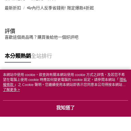
最新折扣
👓內行人反季省錢術! 限定爆款4折起
評價
喜歡這個商品嗎？購買後給他一個好評吧
本分類熱銷
全站排行
本網站中使用 cookie，欲查詢有關本網站使用 cookie 方式之詳情，及若您不希
熱門標籤
望在電腦上使用 cookie 時應如何變更電腦的 cookie 設定，請參閱本網站「
隱私
權條款
」之 Cookie 聲明。您繼續使用本網站即表示您同意本公司得按本網站使
用條款之 Cookie 聲明使用 cookie。
了解更多 >
我知道了