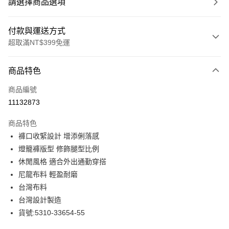
請選擇商品選項
付款與運送方式
超取滿NT$399免運
付款方式
商品特色
信用卡一次付款
商品編號
信用卡分期付款
11132873
3 期 0 利率 每期
NT$1,156
21家銀行
商品特色
合作金庫商業銀行
第一商業銀行
LINE Pay
褲口收緊設計 增添俐落感
華南商業銀行
彰化商業銀行
燈籠褲版型 修飾腿型比例
Apple Pay
上海商業儲蓄銀行
台北富邦商業銀行
國泰世華商業銀行
兆豐國際商業銀行
休閒風格 適合外出通勤穿搭
街口支付
臺灣中小企業銀行
台中商業銀行
尼龍布料 輕盈耐磨
匯豐（台灣）商業銀行
華泰商業銀行
台灣布料
悠遊付
聯邦商業銀行
遠東國際商業銀行
台灣設計製造
元大商業銀行
永豐商業銀行
全盈+PAY
貨號:5310-33654-55
玉山商業銀行
星展（台灣）商業銀行
台新國際商業銀行
中國信託商業銀行
ATM付款