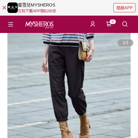
蜜雪兒MYSHEROS
開啟APP
立刻下載APP領$100🤑
0
1
/
3