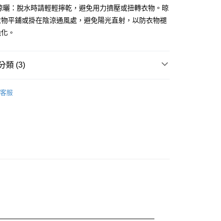
與晾曬：脫水時請輕輕擰乾，避免用力擠壓或扭轉衣物。晾
0，滿NT$888(含以上)免運費
衣物平鋪或掛在陰涼通風處，避免陽光直射，以防衣物褪
脆化。
0，滿NT$888(含以上)免運費
類 (3)
兒
蜜雪兒★上衣
客服
👓內行人反季省錢術! 限定爆款4折起
話
💯冬日質感精選 滿分系列