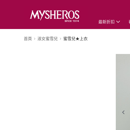
最新折扣
首頁
淑女蜜雪兒
蜜雪兒★上衣