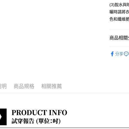
(3)脫水
每筆NT$8
曬時請將
貨到付款
色和纖維
每筆NT$8
商品相關分
淑女蜜雪
分享
最新折扣
小編悄悄
說明
商品規格
相關推薦