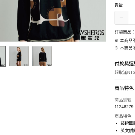
數量
訂製商品：
※ 本商品
※ 本商品
付款與運
超取滿NT$
付款方式
商品特色
信用卡一
商品編號
11246279
信用卡分
商品特色
3 期 
藝術圖
合作金
英文鑽
LINE Pay