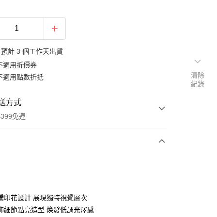
預計 3 個工作天出貨
不適用折價券
清除
不適用點數折抵
紀錄
送方式
399免運
次付款
期付款
0 利率 每期
NT$1,326
21家銀行
騰印花設計 展現獨特視覺層次
庫商業銀行
第一商業銀行
飾細節點亮造型 焕發低調光澤感