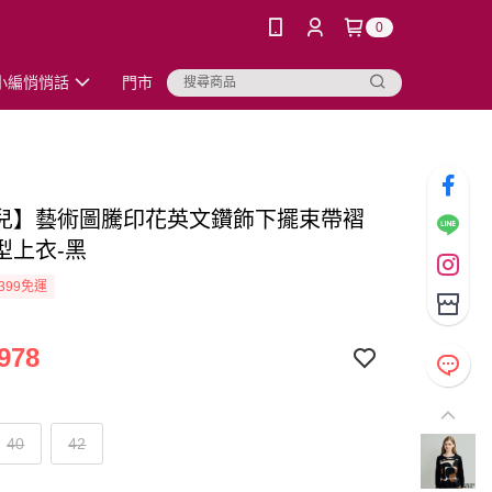
0
小編悄悄話
門市
兒】藝術圖騰印花英文鑽飾下擺束帶褶
型上衣-黑
399免運
978
40
42