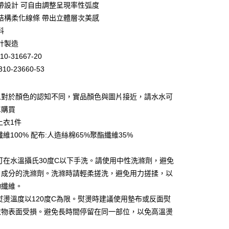
業銀行
彰化商業銀行
帶設計 可自由調整呈現率性弧度
業儲蓄銀行
台北富邦商業銀行
結構柔化線條 帶出立體層次美感
華商業銀行
兆豐國際商業銀行
料
小企業銀行
台中商業銀行
計製造
台灣）商業銀行
華泰商業銀行
業銀行
遠東國際商業銀行
10-31667-20
業銀行
永豐商業銀行
10-23660-53
業銀行
星展（台灣）商業銀行
際商業銀行
中國信託商業銀行
人對於顏色的認知不同，實品顏色與圖片接近，請水水可
天信用卡公司
單購買
上衣1件
纖維100% 配布:人造絲棉65%聚酯纖維35%
家取貨
：可在水溫攝氏30度C以下手洗。請使用中性洗滌劑，避免
0，滿NT$399(含以上)免運費
白成分的洗滌劑。洗滌時請輕柔搓洗，避免用力搓揉，以
物纖維。
1取貨
：熨燙溫度以120度C為限。熨燙時建議使用墊布或反面熨
0，滿NT$888(含以上)免運費
衣物表面受損。避免長時間停留在同一部位，以免高溫燙