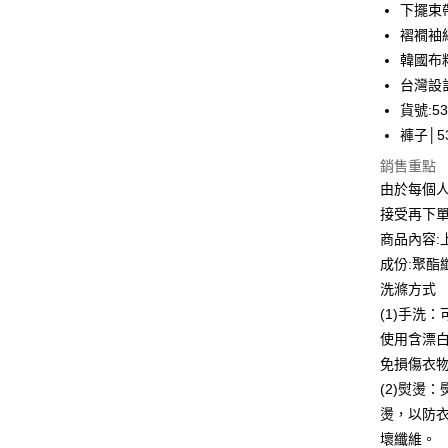
華南商
下擺束
Apple Pay
上海商
褶襉袖
國泰世
韓國布
街口支付
臺灣中
台灣設
匯豐（
悠遊付
聯邦商
貨號:53
元大商
全盈+PAY
褲子│53
玉山商
銷售重點
台新國
ATM付款
由於每個
台灣樂
貨到付款
接受再下
商品內容:
成份:聚酯
運送方式
洗滌方式
付款後全
(1)手洗
每筆NT$8
使用含漂
免損傷衣
付款後7-1
(2)熨燙
每筆NT$8
燙，以防
宅配到府
壞纖維。