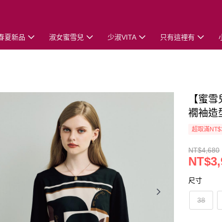
春夏新品
淑女蜜雪兒
少淑VITA
只有這裡有
【蜜雪
襉袖造
超取滿NT$
NT$4,680
NT$3,
尺寸
38