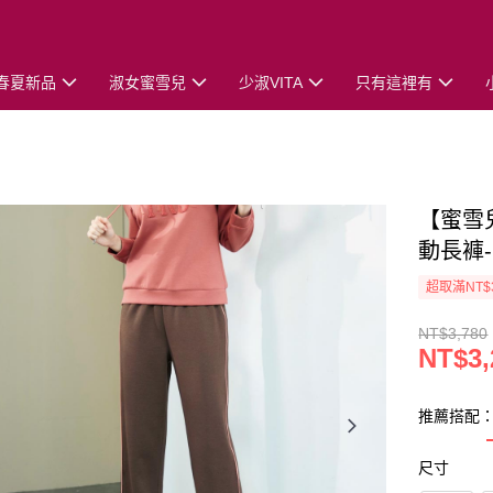
春夏新品
淑女蜜雪兒
少淑VITA
只有這裡有
【蜜雪
動長褲
超取滿NT$
NT$3,780
NT$3,
推薦搭配
尺寸