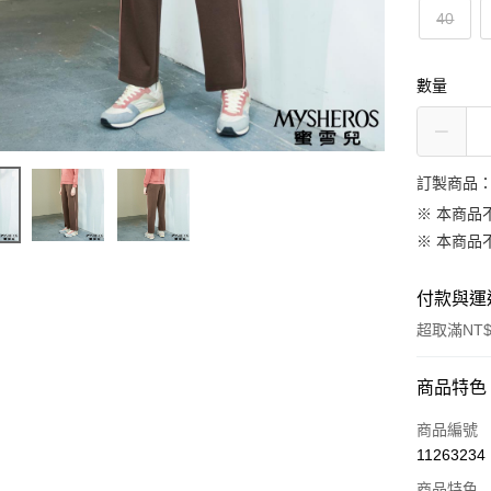
40
數量
訂製商品：
※ 本商品
※ 本商品
付款與運
超取滿NT$
付款方式
商品特色
信用卡一
商品編號
11263234
信用卡分
商品特色