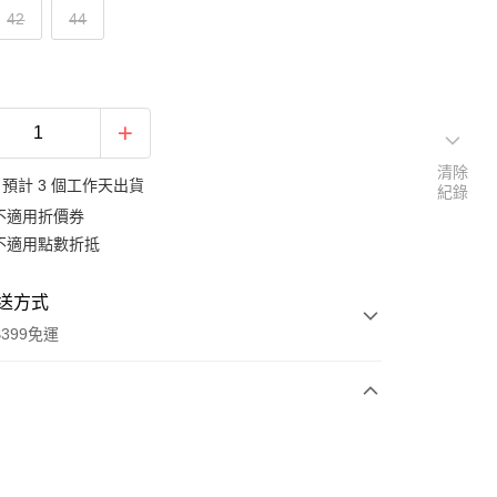
42
44
清除
預計 3 個工作天出貨
紀錄
不適用折價券
不適用點數折抵
送方式
399免運
次付款
期付款