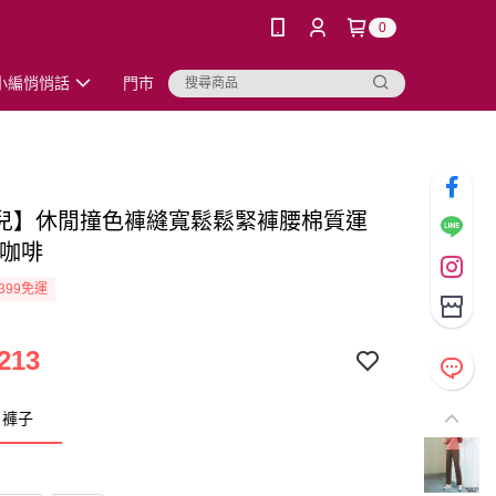
0
小編悄悄話
門市
兒】休閒撞色褲縫寬鬆鬆緊褲腰棉質運
-咖啡
399免運
213
：褲子