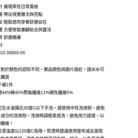
0 利率 每期
NT$1,071
21家銀行
計 展現率性日常風格
庫商業銀行
第一商業銀行
縫 帶出視覺層次與亮點
業銀行
彰化商業銀行
型 輕鬆遮肉穿著舒適自在
業儲蓄銀行
台北富邦商業銀行
腰 方便穿脫兼顧貼合與靈活
華商業銀行
兆豐國際商業銀行
質 舒適親膚
小企業銀行
台中商業銀行
料
台灣）商業銀行
華泰商業銀行
業銀行
遠東國際商業銀行
10-33650-55
業銀行
永豐商業銀行
業銀行
星展（台灣）商業銀行
人對於顏色的認知不同，實品顏色與圖片接近，請水水可
際商業銀行
中國信託商業銀行
單購買
天信用卡公司
下褲1件
爾44%棉40%聚酯纖維11%彈性纖維5%
：可在水溫攝氏30度C以下手洗。請使用中性洗滌劑，避免
家取貨
白成分的洗滌劑。洗滌時請輕柔搓洗，避免用力搓揉，以
0，滿NT$399(含以上)免運費
物纖維。
：熨燙溫度以120度C為限。熨燙時建議使用墊布或反面熨
1取貨