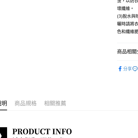
燙，以防
每筆NT$8
壞纖維。
宅配到府
(3)脫水
曬時請將
每筆NT$8
色和纖維
貨到付款
每筆NT$8
商品相關分
淑女蜜雪
分享
最新折扣
小編悄悄
說明
商品規格
相關推薦