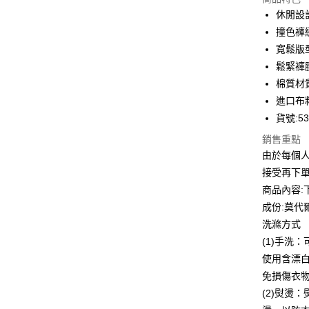
3 期 
休閒設
合作金
撞色褲
LINE Pay
華南商
寬鬆版
Apple Pay
上海商
鬆緊褲
國泰世
棉質材
街口支付
臺灣中
進口布
匯豐（
悠遊付
聯邦商
貨號:53
元大商
全盈+PAY
銷售重點
玉山商
由於每個
台新國
ATM付款
接受再下
台灣樂
貨到付款
商品內容:
成份:莫代
洗滌方式
運送方式
(1)手洗
付款後全
使用含漂
每筆NT$8
免損傷衣
(2)熨燙
付款後7-1