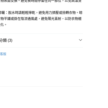
衣物表面受損。避免長時間停留在同一部位，以免高溫燙
0，滿NT$888(含以上)免運費
與晾曬：脫水時請輕輕擰乾，避免用力擠壓或扭轉衣物。晾
衣物平鋪或掛在陰涼通風處，避免陽光直射，以防衣物褪
0，滿NT$888(含以上)免運費
脆化。
0，滿NT$888(含以上)免運費
類 (3)
兒
蜜雪兒★褲裝
客服
👓內行人反季省錢術! 限定爆款4折起
話
👖顯瘦下身超推薦 修身好版型