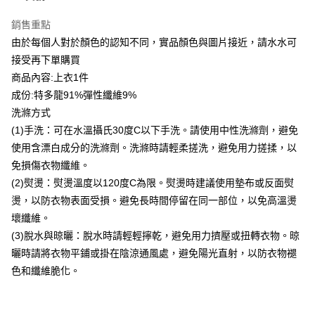
台新國際商業銀行
中國信託商業銀行
ATM付款
銷售重點
台灣樂天信用卡公司
貨到付款
由於每個人對於顏色的認知不同，實品顏色與圖片接近，請水水可
接受再下單購買
運送方式
商品內容:上衣1件
成份:特多龍91%彈性纖維9%
付款後全家取貨
洗滌方式
每筆NT$80，滿NT$399(含以上)免運費
(1)手洗：可在水溫攝氏30度C以下手洗。請使用中性洗滌劑，避免
付款後7-11取貨
使用含漂白成分的洗滌劑。洗滌時請輕柔搓洗，避免用力搓揉，以
每筆NT$80，滿NT$888(含以上)免運費
免損傷衣物纖維。
(2)熨燙：熨燙溫度以120度C為限。熨燙時建議使用墊布或反面熨
宅配到府
燙，以防衣物表面受損。避免長時間停留在同一部位，以免高溫燙
每筆NT$80，滿NT$888(含以上)免運費
壞纖維。
貨到付款
(3)脫水與晾曬：脫水時請輕輕擰乾，避免用力擠壓或扭轉衣物。晾
每筆NT$80，滿NT$888(含以上)免運費
曬時請將衣物平鋪或掛在陰涼通風處，避免陽光直射，以防衣物褪
色和纖維脆化。