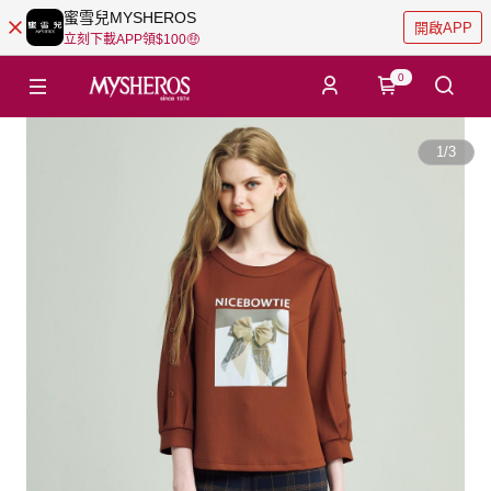
蜜雪兒MYSHEROS
開啟APP
立刻下載APP領$100🤑
0
1
/
3