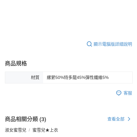
顯示電腦版詳細說明
商品規格
材質
縲縈50%特多龍45%彈性纖維5%
客服
商品相關分類 (3)
查看全部
淑女蜜雪兒
蜜雪兒★上衣