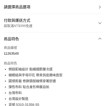
請選擇商品選項
付款與運送方式
超取滿NT$399免運
付款方式
商品特色
信用卡一次付款
商品編號
信用卡分期付款
11263549
3 期 0 利率 每期
NT$1,297
21家銀行
商品特色
合作金庫商業銀行
第一商業銀行
LINE Pay
側鈕釦袖設計 點綴細節層次感
華南商業銀行
彰化商業銀行
蝴蝶結與字母印花 帶來俏皮趣味造型
Apple Pay
上海商業儲蓄銀行
台北富邦商業銀行
國泰世華商業銀行
兆豐國際商業銀行
圓領剪裁 修飾頸部線條穿著舒適
街口支付
臺灣中小企業銀行
台中商業銀行
彈性布料 貼合身形伸展自如
匯豐（台灣）商業銀行
華泰商業銀行
台灣布料
悠遊付
聯邦商業銀行
遠東國際商業銀行
台灣設計製造
元大商業銀行
永豐商業銀行
全盈+PAY
貨號:5310-31356-55
玉山商業銀行
星展（台灣）商業銀行