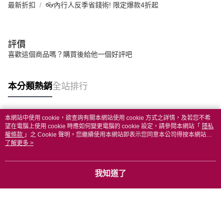
最新折扣
👓內行人反季省錢術! 限定爆款4折起
評價
喜歡這個商品嗎？購買後給他一個好評吧
本分類熱銷
全站排行
本網站中使用 cookie，欲查詢有關本網站使用 cookie 方式之詳情，及若您不希
熱門標籤
望在電腦上使用 cookie 時應如何變更電腦的 cookie 設定，請參閱本網站「
隱私
權條款
」之 Cookie 聲明。您繼續使用本網站即表示您同意本公司得按本網站使
用條款之 Cookie 聲明使用 cookie。
了解更多 >
我知道了