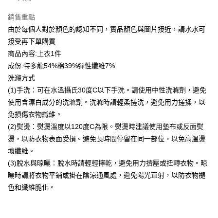
台新國際商業銀行
中國信託商業銀行
ATM付款
銷售重點
台灣樂天信用卡公司
貨到付款
由於每個人對於顏色的認知不同，實品顏色與圖片接近，請水水可
接受再下單購買
運送方式
商品內容:上衣1件
成份:特多龍54%棉39%彈性纖維7%
付款後全家取貨
洗滌方式
每筆NT$80，滿NT$399(含以上)免運費
(1)手洗：可在水溫攝氏30度C以下手洗。請使用中性洗滌劑，避免
付款後7-11取貨
使用含漂白成分的洗滌劑。洗滌時請輕柔搓洗，避免用力搓揉，以
每筆NT$80，滿NT$888(含以上)免運費
免損傷衣物纖維。
(2)熨燙：熨燙溫度以120度C為限。熨燙時建議使用墊布或反面熨
宅配到府
燙，以防衣物表面受損。避免長時間停留在同一部位，以免高溫燙
每筆NT$80，滿NT$888(含以上)免運費
壞纖維。
貨到付款
(3)脫水與晾曬：脫水時請輕輕擰乾，避免用力擠壓或扭轉衣物。晾
每筆NT$80，滿NT$888(含以上)免運費
曬時請將衣物平鋪或掛在陰涼通風處，避免陽光直射，以防衣物褪
色和纖維脆化。