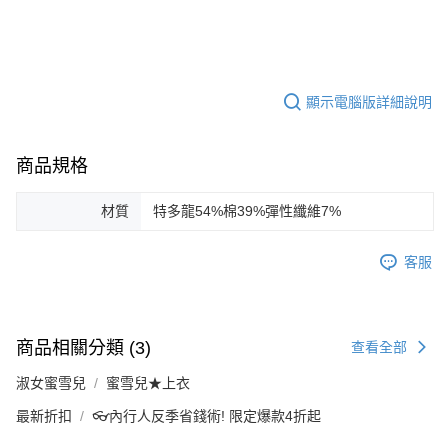
顯示電腦版詳細說明
商品規格
材質
特多龍54%棉39%彈性纖維7%
客服
商品相關分類 (3)
查看全部
淑女蜜雪兒
蜜雪兒★上衣
最新折扣
👓內行人反季省錢術! 限定爆款4折起