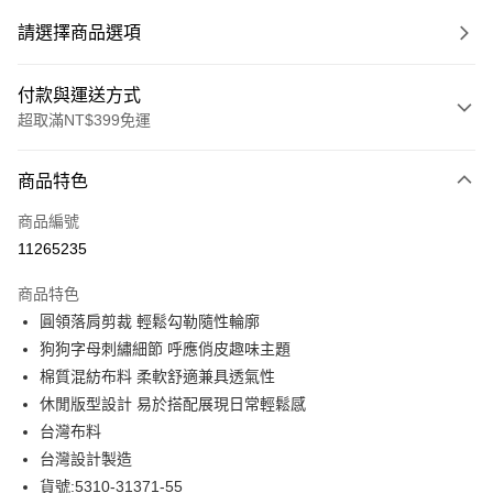
請選擇商品選項
付款與運送方式
超取滿NT$399免運
付款方式
商品特色
信用卡一次付款
商品編號
信用卡分期付款
11265235
3 期 0 利率 每期
NT$1,241
21家銀行
商品特色
合作金庫商業銀行
第一商業銀行
LINE Pay
圓領落肩剪裁 輕鬆勾勒隨性輪廓
華南商業銀行
彰化商業銀行
狗狗字母刺繡細節 呼應俏皮趣味主題
Apple Pay
上海商業儲蓄銀行
台北富邦商業銀行
國泰世華商業銀行
兆豐國際商業銀行
棉質混紡布料 柔軟舒適兼具透氣性
街口支付
臺灣中小企業銀行
台中商業銀行
休閒版型設計 易於搭配展現日常輕鬆感
匯豐（台灣）商業銀行
華泰商業銀行
台灣布料
悠遊付
聯邦商業銀行
遠東國際商業銀行
台灣設計製造
元大商業銀行
永豐商業銀行
全盈+PAY
貨號:5310-31371-55
玉山商業銀行
星展（台灣）商業銀行