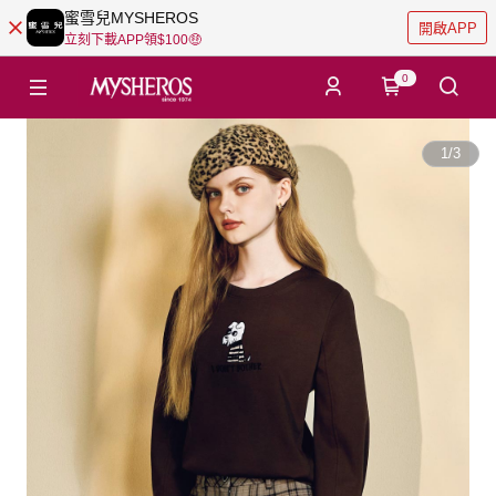
蜜雪兒MYSHEROS
開啟APP
立刻下載APP領$100🤑
0
1
/
3