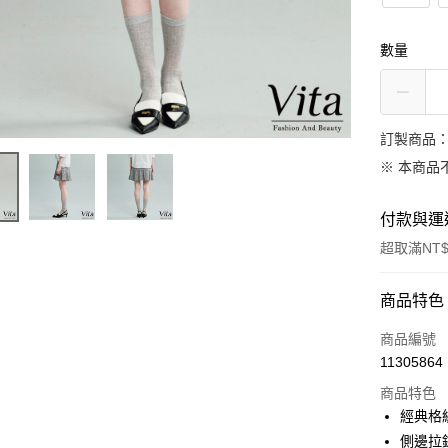
數量
訂製商品：
※ 本商品
付款與運
超取滿NT$
付款方式
商品特色
信用卡一
商品編號
11305864
信用卡分
商品特色
3 期 
經典格
合作金
側邊拉
LINE Pay