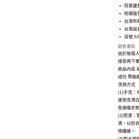
華南商
荷葉邊
Apple Pay
上海商
短裙版
國泰世
台灣布
街口支付
臺灣中
台灣設
匯豐（
悠遊付
聯邦商
貨號:53
元大商
全盈+PAY
銷售重點
玉山商
由於每個
台新國
ATM付款
接受再下
台灣樂
貨到付款
商品內容:
成份:聚酯纖
洗滌方式
運送方式
(1)手洗
付款後全
使用含漂
每筆NT$8
免損傷衣
(2)熨燙
付款後7-1
燙，以防
每筆NT$8
壞纖維。
宅配到府
(3)脫水