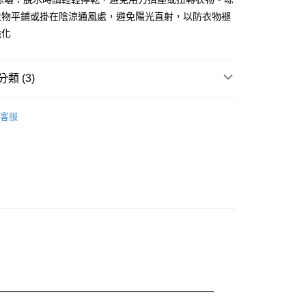
衣物平鋪或掛在陰涼通風處，避免陽光直射，以防衣物褪
0，滿NT$888(含以上)免運費
脆化
0，滿NT$888(含以上)免運費
類 (3)
VITA★下著
客服
👓內行人反季省錢術! 限定爆款4折起
話
👖顯瘦下身超推薦 修身好版型