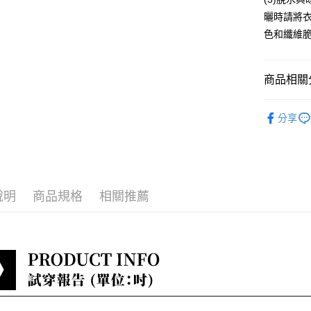
曬時請將
每筆NT$8
色和纖維
貨到付款
每筆NT$8
商品相關分
少淑VITA
分享
最新折扣
小編悄悄
說明
商品規格
相關推薦