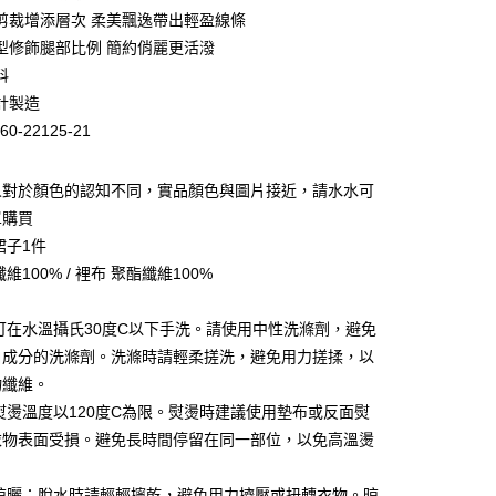
業銀行
彰化商業銀行
剪裁增添層次 柔美飄逸帶出輕盈線條
業儲蓄銀行
台北富邦商業銀行
型修飾腿部比例 簡約俏麗更活潑
華商業銀行
兆豐國際商業銀行
料
小企業銀行
台中商業銀行
計製造
台灣）商業銀行
華泰商業銀行
業銀行
遠東國際商業銀行
60-22125-21
業銀行
永豐商業銀行
業銀行
星展（台灣）商業銀行
人對於顏色的認知不同，實品顏色與圖片接近，請水水可
際商業銀行
中國信託商業銀行
單購買
天信用卡公司
裙子1件
維100% / 裡布 聚酯纖維100%
：可在水溫攝氏30度C以下手洗。請使用中性洗滌劑，避免
家取貨
白成分的洗滌劑。洗滌時請輕柔搓洗，避免用力搓揉，以
0，滿NT$399(含以上)免運費
物纖維。
：熨燙溫度以120度C為限。熨燙時建議使用墊布或反面熨
1取貨
衣物表面受損。避免長時間停留在同一部位，以免高溫燙
0，滿NT$888(含以上)免運費
與晾曬：脫水時請輕輕擰乾，避免用力擠壓或扭轉衣物。晾