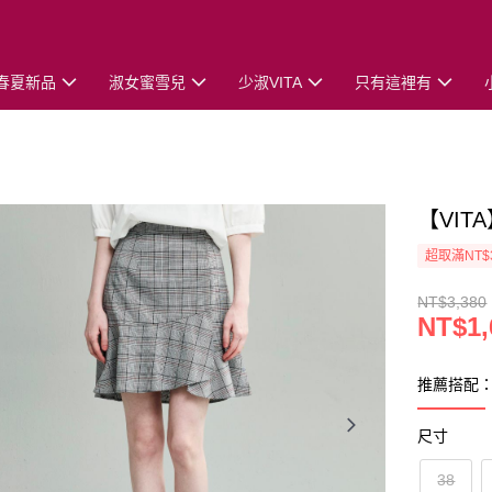
春夏新品
淑女蜜雪兒
少淑VITA
只有這裡有
【VI
超取滿NT$
NT$3,380
NT$1,
推薦搭配
尺寸
38