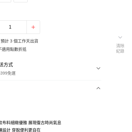
預計 3 個工作天出貨
清除
不適用點數折抵
紀錄
送方式
399免運
次付款
期付款
0 利率 每期
NT$563
21家銀行
紋布料細緻優雅 展現復古時尚氣息
庫商業銀行
第一商業銀行
鍊設計 穿脫便利更自在