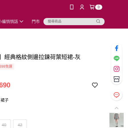
0
小編悄悄話
門市
TA】經典格紋側邊拉鍊荷葉短裙-灰
399免運
690
：裙子
40
42