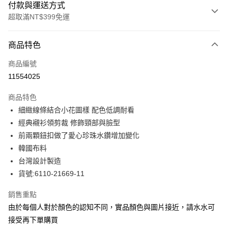
付款與運送方式
超取滿NT$399免運
付款方式
商品特色
信用卡一次付款
商品編號
LINE Pay
11554025
Apple Pay
商品特色
街口支付
細緻線條結合小花圖樣 配色低調耐看
經典襯衫領剪裁 修飾頸部與臉型
悠遊付
前兩顆鈕扣做了愛心珍珠水鑽增加變化
全盈+PAY
韓國布料
台灣設計製造
ATM付款
貨號:6110-21669-11
貨到付款
銷售重點
由於每個人對於顏色的認知不同，實品顏色與圖片接近，請水水可
運送方式
接受再下單購買
付款後全家取貨