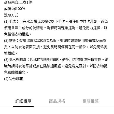
商品內容:上衣1件
每筆NT$80，滿NT$399(含以上)免運費
成份:棉100%
付款後7-11取貨
洗滌方式
每筆NT$80，滿NT$888(含以上)免運費
(1)手洗：可在水溫攝氏30度C以下手洗。請使用中性洗滌劑，避免
使用含漂白成分的洗滌劑。洗滌時請輕柔搓洗，避免用力搓揉，以
宅配到府
免損傷衣物纖維。
每筆NT$80，滿NT$888(含以上)免運費
(2)熨燙：熨燙溫度以120度C為限。熨燙時建議使用墊布或反面熨
燙，以防衣物表面受損。避免長時間停留在同一部位，以免高溫燙
貨到付款
壞纖維。
每筆NT$80，滿NT$888(含以上)免運費
(3)脫水與晾曬：脫水時請輕輕擰乾，避免用力擠壓或扭轉衣物。晾
曬時請將衣物平鋪或掛在陰涼通風處，避免陽光直射，以防衣物褪
色和纖維脆化。
(4)請勿烘乾
詳細說明
商品規格
相關推薦