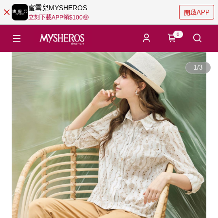
蜜雪兒MYSHEROS
開啟APP
立刻下載APP領$100🤑
0
1
/
3